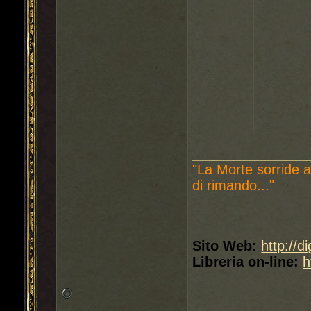
___________
"La Morte sorride a
di rimando..."
Sito Web:
http://d
Libreria on-line:
h