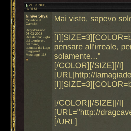
21-03-2008,
13.25.51
Ninive Shyal
Mai visto, sapevo solo 
Cittadino di
Camelot
_________________
Registrazione:
06-03-2008
[I][SIZE=3][COLOR=blu
Residenza: Figlia
del tavoliere e
pensare all'irreale, 
del mare,
adottata dal Lago
maggiore!!!
solamente..."
Messaggi: 118
[/COLOR][/SIZE][/I]
[URL]http://lamagiad
[I][SIZE=3][COLOR=b
[/COLOR][/SIZE][/I]
[URL="http://dragca
[/URL]