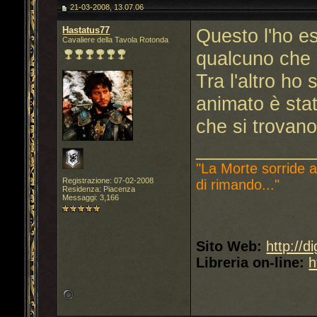
21-03-2008, 13.07.06
Hastatus77
Questo l'ho est
Cavaliere della Tavola Rotonda
qualcuno che l
Tra l'altro ho
animato è sta
che si trovano
___________
"La Morte sorride a
Registrazione: 07-02-2008
di rimando..."
Residenza: Piacenza
Messaggi: 3,166
Sito Web:
http://d
Libreria on-line:
h