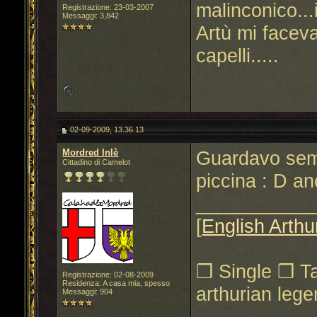
malinconico...
Registrazione: 23-03-2007
Messaggi: 3,842
Artù mi faceva
capelli.....
02-09-2009, 13.36.13
Mordred Inlè
Guardavo sem
Cittadino di Camelot
piccina : D a
___________
[
English Arth
❒ Single ❒ Ta
Registrazione: 02-08-2009
Residenza: A casa mia, spesso
arthurian leg
Messaggi: 904