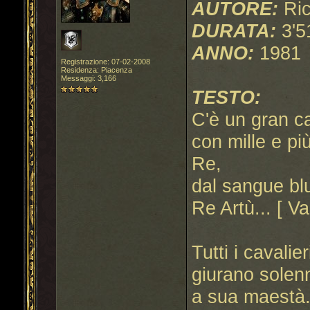
AUTORE:
Ric
DURATA:
3'5
ANNO:
1981
Registrazione: 07-02-2008
Residenza: Piacenza
Messaggi: 3,166
TESTO:
C'è un gran ca
con mille e pi
Re,
dal sangue blu.
Re Artù... [ Va
Tutti i cavali
giurano solenn
a sua maestà...