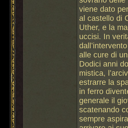
viene dato pe
al castello di 
Uther, e la ma
uccisi. In ver
dall’intervento
alle cure di u
Dodici anni do
mistica, l’arc
estrarre la s
in ferro divent
generale il gi
scatenando cos
sempre aspira 
arrivare ai su