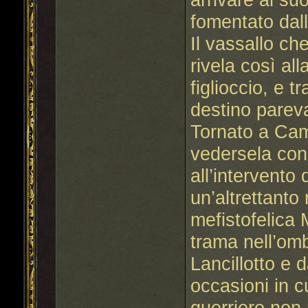
fomentato dall
Il vassallo ch
rivela così all
figlioccio, e t
destino pareva
Tornato a Cam
vedersela con i
all’intervento
un’altrettanto
mefistofelica
trama nell’omb
Lancillotto e 
occasioni in c
guerriero no