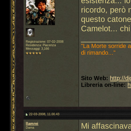
esistenza... io
ricordo, però
questo catone
Camelot... chi
___________
Registrazione: 07-02-2008
"La Morte sorride a
Residenza: Piacenza
Messaggi: 3,166
di rimando..."
Sito Web:
http://d
Libreria on-line:
h
22-03-2008, 11.00.43
llamrei
Mi affascinava
Dama