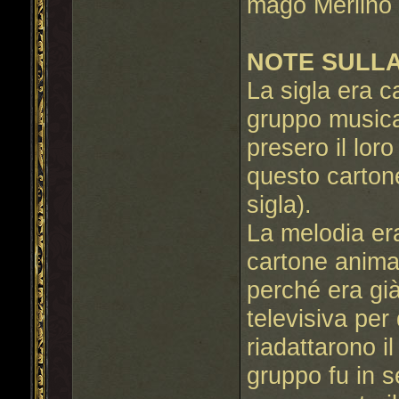
mago Merlino 
NOTE SULLA
La sigla era c
gruppo musical
presero il lor
questo carton
sigla).
La melodia er
cartone animat
perché era già
televisiva per
riadattarono il
gruppo fu in s