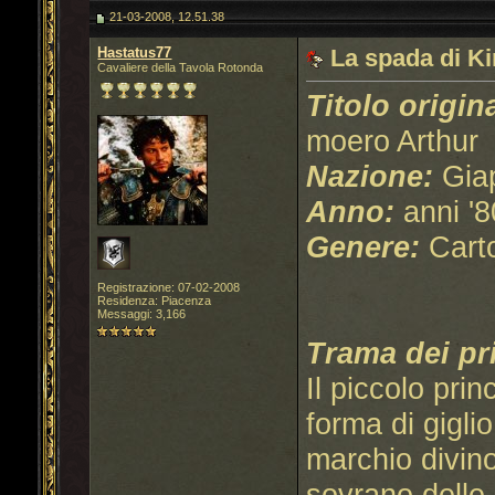
21-03-2008, 12.51.38
Hastatus77
La spada di K
Cavaliere della Tavola Rotonda
Titolo origin
moero Arthur
Nazione:
Gia
Anno:
anni '8
Genere:
Cart
Registrazione: 07-02-2008
Residenza: Piacenza
Messaggi: 3,166
Trama dei pr
Il piccolo pri
forma di giglio
marchio divino
sovrano delle 