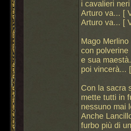
i cavalieri ner
Arturo va... [ 
Arturo va... [ 
Mago Merlino d
con polverine 
e sua maestà...
poi vincerà... 
Con la sacra 
mette tutti in 
nessuno mai lo
Anche Lancillo
furbo più di un