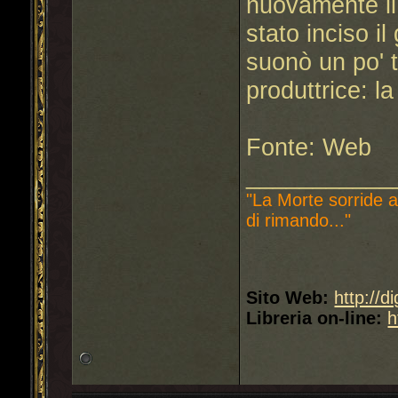
nuovamente il 
stato inciso il
suonò un po' 
produttrice: l
Fonte: Web
___________
"La Morte sorride a
di rimando..."
Sito Web:
http://d
Libreria on-line:
h