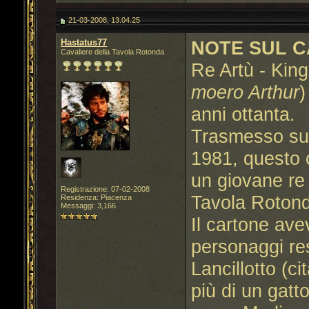
21-03-2008, 13.04.25
Hastatus77
NOTE SUL C
Cavaliere della Tavola Rotonda
Re Artù - King
moero Arthur
)
anni ottanta.
Trasmesso su 
1981, questo 
un giovane re A
Registrazione: 07-02-2008
Tavola Roton
Residenza: Piacenza
Messaggi: 3,166
Il cartone ave
personaggi res
Lancillotto (ci
più di un gatto