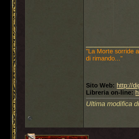
___________
"La Morte sorride a
di rimando..."
Sito Web:
http://d
Libreria on-line:
h
Ultima modifica d