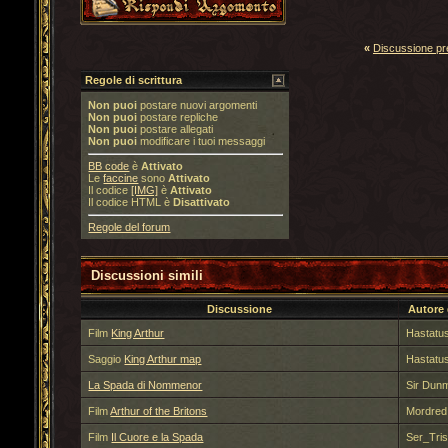
«
Discussione p
Regole di scrittura
Non puoi
postare nuovi argomenti
Non puoi
postare repliche
Non puoi
postare allegati
Non puoi
modificare i tuoi messaggi
BB code
è
Attivato
Le
faccine
sono
Attivato
Il codice
[IMG]
è
Attivato
Il codice HTML è
Disattivato
Regole del forum
Discussioni simili
Discussione
Autore
Film
King Arthur
Hastatu
Saggio
King Arthur map
Hastatu
La Spada di Nommenor
Sir Dun
Film
Arthur of the Britons
Mordred 
Film
Il Cuore e la Spada
Ser_Tri