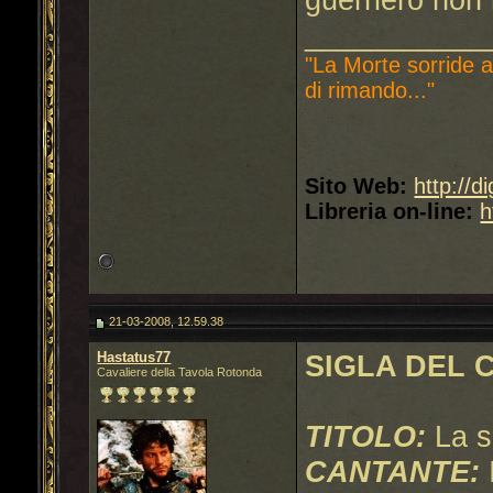
___________
"La Morte sorride a
di rimando..."
Sito Web:
http://d
Libreria on-line:
h
21-03-2008, 12.59.38
Hastatus77
SIGLA DEL 
Cavaliere della Tavola Rotonda
TITOLO:
La s
CANTANTE: