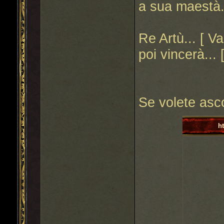
a sua maestà...
Re Artù... [ Va
poi vincerà... 
Se volete asco
h