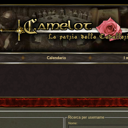
a cavalleria
Calendario
I 
Ricerca per username
Nome: