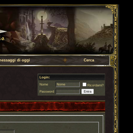
messaggi di oggi
Cerca
Login:
Nome
Ricordami?
Password