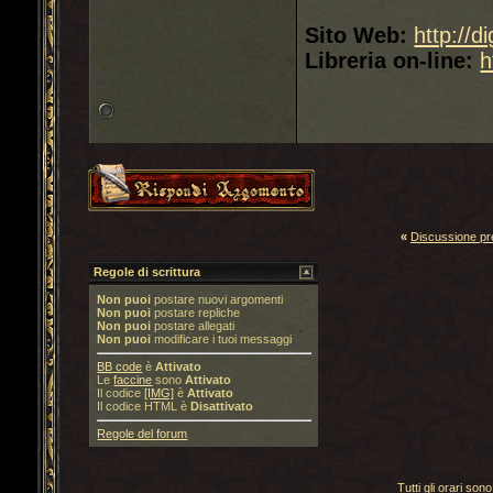
Sito Web:
http://d
Libreria on-line:
h
«
Discussione p
Regole di scrittura
Non puoi
postare nuovi argomenti
Non puoi
postare repliche
Non puoi
postare allegati
Non puoi
modificare i tuoi messaggi
BB code
è
Attivato
Le
faccine
sono
Attivato
Il codice
[IMG]
è
Attivato
Il codice HTML è
Disattivato
Regole del forum
Tutti gli orari s