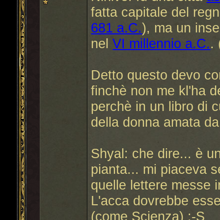
fatta capitale del reg
681 a.C.
), ma un ins
nel
VI millennio a.C.
.
Detto questo devo co
finchè non me kl'ha de
perchè in un libro di cu
della donna amata da
Shyal: che dire... è 
pianta... mi piaceva 
quelle lettere messe in
L'acca dovrebbe esse
(come Scienza) :-S