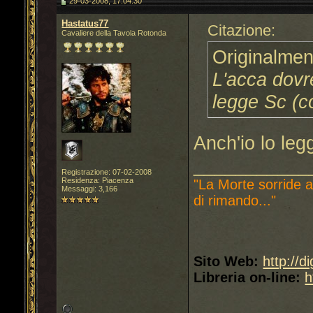
29-03-2008, 17.04.30
Hastatus77
Citazione:
Cavaliere della Tavola Rotonda
Originalmen
L'acca dovr
legge Sc (c
Anch'io lo le
___________
Registrazione: 07-02-2008
Residenza: Piacenza
"La Morte sorride a
Messaggi: 3,166
di rimando..."
Sito Web:
http://d
Libreria on-line:
h