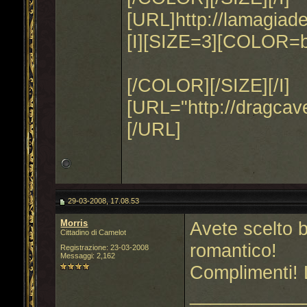
[URL]http://lamagiad
[I][SIZE=3][COLOR=b
[/COLOR][/SIZE][/I]
[URL="http://dragca
[/URL]
29-03-2008, 17.08.53
Morris
Avete scelto b
Cittadino di Camelot
romantico!
Registrazione: 23-03-2008
Messaggi: 2,162
Complimenti! 
___________