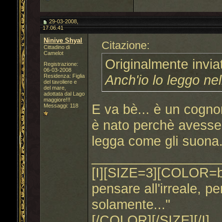
29-03-2008,
17.06.41
Ninive Shyal
Citazione:
Cittadino di
Camelot
Originalmente invi
Registrazione:
06-03-2008
Anch'io lo leggo n
Residenza: Figlia
del tavoliere e
del mare,
adottata dal Lago
maggiore!!!
E va bè... è un cogno
Messaggi: 118
è nato perchè avesse
legga come gli suona.
_________________
[I][SIZE=3][COLOR=blu
pensare all'irreale, 
solamente..."
[/COLOR][/SIZE][/I]