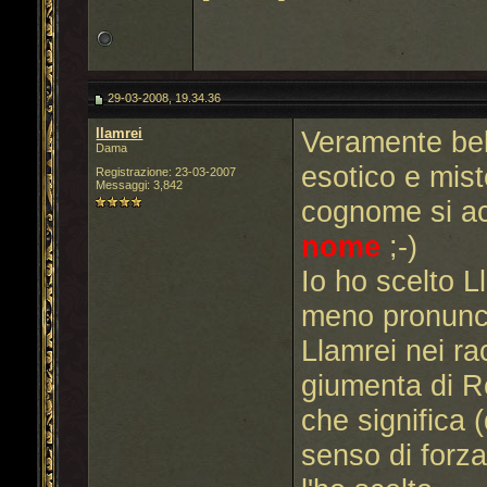
29-03-2008, 19.34.36
llamrei
Veramente bel
Dama
esotico e mist
Registrazione: 23-03-2007
Messaggi: 3,842
cognome si a
nome
;-)
Io ho scelto 
meno pronunci
Llamrei nei rac
giumenta di Re
che significa 
senso di forza