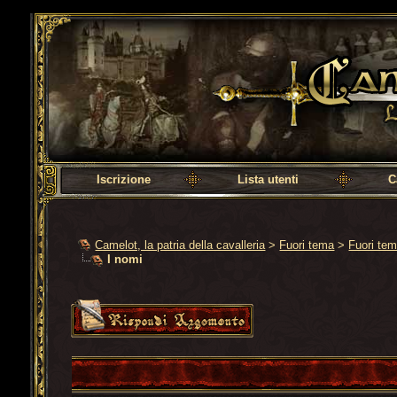
Camelot, la patria della cavalleria
Iscrizione
Lista utenti
C
Camelot, la patria della cavalleria
>
Fuori tema
>
Fuori te
I nomi