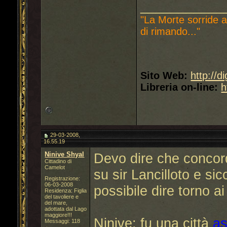
___________
"La Morte sorride a
di rimando..."
Sito Web:
http://d
Libreria on-line:
h
29-03-2008,
16.55.19
Ninive Shyal
Devo dire che concor
Cittadino di
Camelot
su sir Lancilloto e si
Registrazione:
06-03-2008
possibile dire torno ai
Residenza: Figlia
del tavoliere e
del mare,
adottata dal Lago
maggiore!!!
Ninive: fu una città
as
Messaggi: 118