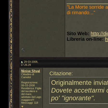
___________
"La Morte sorride a
di rimando..."
Sito Web:
http://d
Libreria on-line:
h
29-03-2008,
17.26.29
Ninive Shyal
Citazione:
Cittadino di
Camelot
Originalmente invi
Registrazione:
06-03-2008
Dovete accettarmi 
Residenza: Figlia
del tavoliere e
del mare,
po' "ignorante".
adottata dal Lago
maggiore!!!
Messaggi: 118