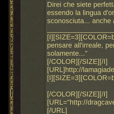
Direi che siete perfe
essendo la lingua d'o
sconosciuta... anche 
_________________
[I][SIZE=3][COLOR=blu
pensare all'irreale, 
solamente..."
[/COLOR][/SIZE][/I]
[URL]http://lamagiad
[I][SIZE=3][COLOR=b
[/COLOR][/SIZE][/I]
[URL="http://dragca
[/URL]