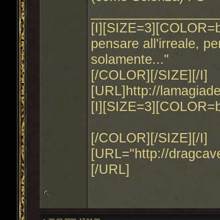
_________________
[I][SIZE=3][COLOR=blu
pensare all'irreale, 
solamente..."
[/COLOR][/SIZE][/I]
[URL]http://lamagiad
[I][SIZE=3][COLOR=b
[/COLOR][/SIZE][/I]
[URL="http://dragca
[/URL]