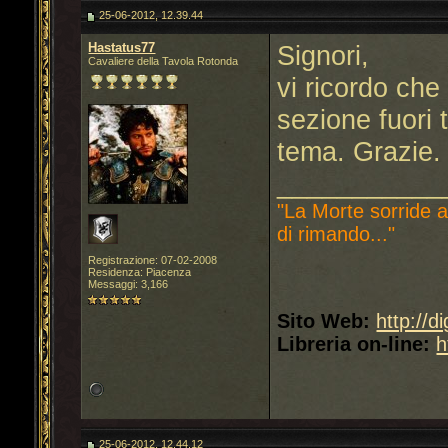
25-06-2012, 12.39.44
Hastatus77
Signori,
Cavaliere della Tavola Rotonda
vi ricordo che
sezione fuori 
tema. Grazie.
___________
"La Morte sorride a
di rimando..."
Registrazione: 07-02-2008
Residenza: Piacenza
Messaggi: 3,166
Sito Web:
http://d
Libreria on-line:
h
25-06-2012, 12.44.12