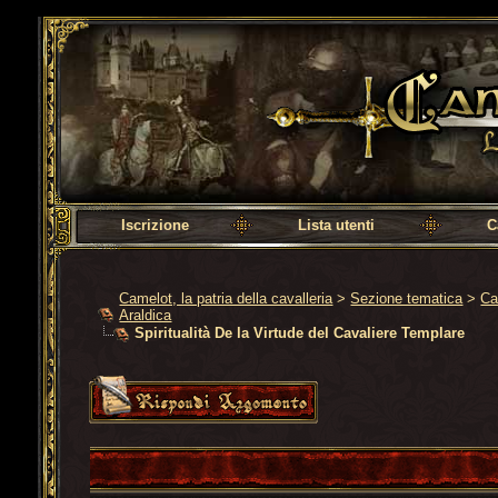
Camelot, la patria della cavalleria
Iscrizione
Lista utenti
C
Camelot, la patria della cavalleria
>
Sezione tematica
>
Ca
Araldica
Spiritualità De la Virtude del Cavaliere Templare