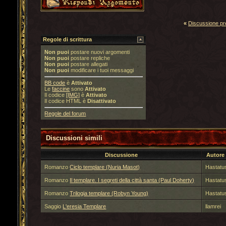
«
Discussione p
Regole di scrittura
Non puoi
postare nuovi argomenti
Non puoi
postare repliche
Non puoi
postare allegati
Non puoi
modificare i tuoi messaggi
BB code
è
Attivato
Le
faccine
sono
Attivato
Il codice
[IMG]
è
Attivato
Il codice HTML è
Disattivato
Regole del forum
Discussioni simili
Discussione
Autore
Romanzo
Ciclo templare (Nuria Masot)
Hastatu
Romanzo
Il templare. I segreti della città santa (Paul Doherty)
Hastatu
Romanzo
Trilogia templare (Robyn Young)
Hastatu
Saggio
L'eresia Templare
llamrei