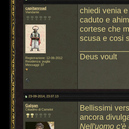
capitanroad
chiedi venia 
Viandante
caduto e ahimè
cortese che mi
scusa e cosi 
___________
Deus voult
Registrazione: 12-06-2012
Residenza: puglia
Messaggi: 37
23-09-2014, 23.07.13
Galgan
Bellissimi vers
Cittadino di Camelot
ancora divulg
Nell'uomo c'è