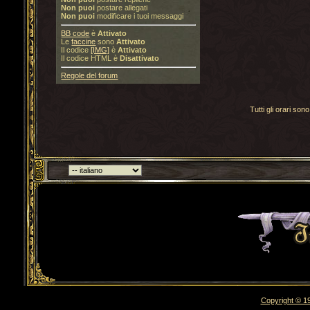
Non puoi
postare allegati
Non puoi
modificare i tuoi messaggi
BB code
è
Attivato
Le
faccine
sono
Attivato
Il codice
[IMG]
è
Attivato
Il codice HTML è
Disattivato
Regole del forum
Tutti gli orari s
Torna indietro
Copyright © 19