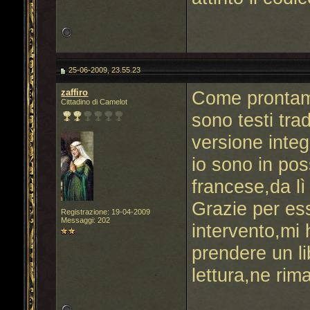
25-06-2009, 23.55.23
zaffiro
Come prontame
Cittadino di Camelot
sono testi trad
versione inte
io sono in pos
francese,da lì 
Grazie per es
Registrazione: 19-04-2009
Messaggi: 202
intervento,mi 
prendere un l
lettura,ne rim