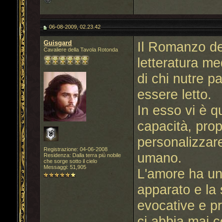
06-08-2009, 02.23.42
Guisgard
Il Romanzo de
Cavaliere della Tavola Rotonda
letteratura me
di chi nutre p
essere letto.
In esso vi è q
capacità, prop
personalizzare
Registrazione: 04-06-2008
umano.
Residenza: Dalla terra più nobile
che sorge sotto il cielo
Messaggi: 51,905
L'amore ha un
apparato e la 
evocative e p
ci abbia mai 