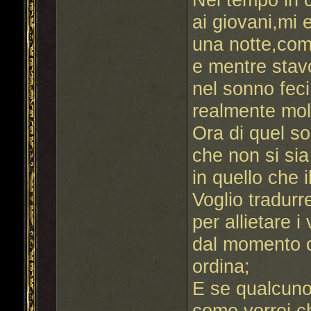
ai giovani,mi 
una notte,com'
e mentre sta
nel sonno fec
realmente mol
Ora di quel s
che non si si
in quello che 
Voglio tradurr
per allietare i 
dal momento c
ordina;
E se qualcun
come vorrei c