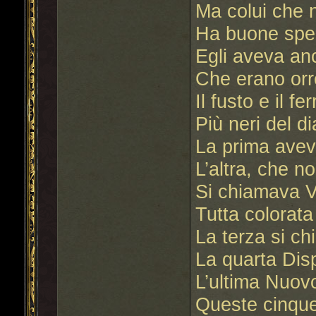
Ma colui che n
Ha buone sper
Egli aveva an
Che erano orr
Il fusto e il fe
Più neri del di
La prima ave
L’altra, che n
Si chiamava Vi
Tutta colorata 
La terza si c
La quarta Dis
L’ultima Nuov
Queste cinque