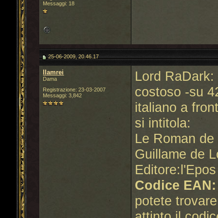
Messaggi: 18
25-06-2009, 20.46.17
llamrei
Lord RaDark: 
Dama
costoso -su 42
Registrazione: 23-03-2007
Messaggi: 3,842
italiano a fron
si intitola:
Le Roman de 
Guillame de L
Editore:l'Epos
Codice EAN:
potete trovare
attinto il codi