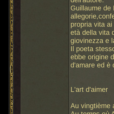
Guillaume de 
allegorie,co
propria vita ai
età della vita 
giovinezza e l
Il poeta stess
ebbe origine d
d'amare ed è 
L'art d'aimer
Au vingtième 
Au temps où 