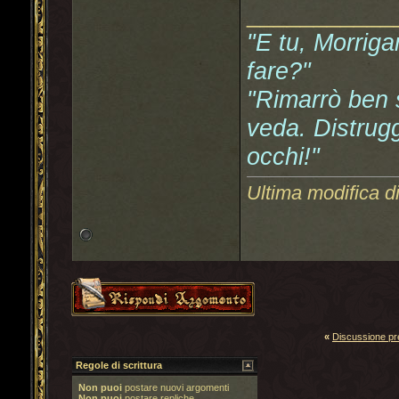
___________
"E tu, Morriga
fare?"
"Rimarrò ben s
veda. Distrugg
occhi!"
Ultima modifica d
«
Discussione p
Regole di scrittura
Non puoi
postare nuovi argomenti
Non puoi
postare repliche