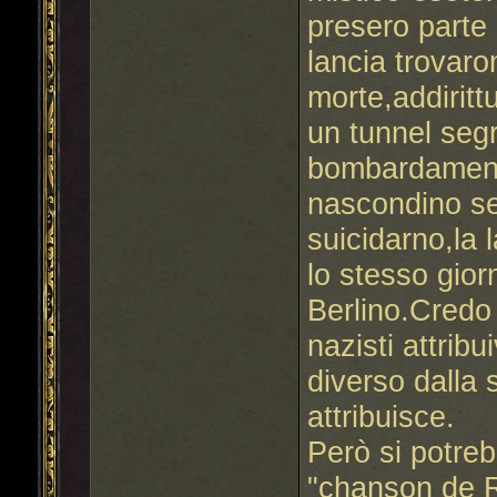
presero parte 
lancia trovaro
morte,addiritt
un tunnel segr
bombardament
nascondino seg
suicidarno,la 
lo stesso giorn
Berlino.Credo 
nazisti attrib
diverso dalla s
attribuisce.
Però si potreb
"chanson de R