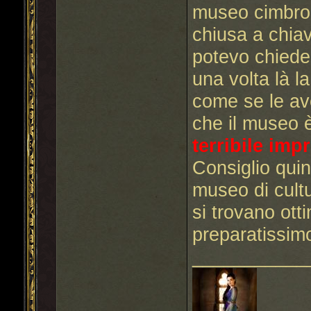
museo cimbro 
chiusa a chia
potevo chiedern
una volta là l
come se le ave
che il museo 
terribile im
Consiglio quindi
museo di cultu
si trovano ott
preparatissimo,
___________