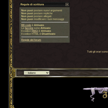
Regole di scrittura
Non puoi
postare nuovi argomenti
Non puoi
postare repliche
Non puoi
postare allegati
Non puoi
modificare i tuoi messaggi
BB code
è
Attivato
Le
faccine
sono
Attivato
Il codice
[IMG]
è
Attivato
Il codice HTML è
Disattivato
Regole del forum
Tutti gli orari s
Torna indietro