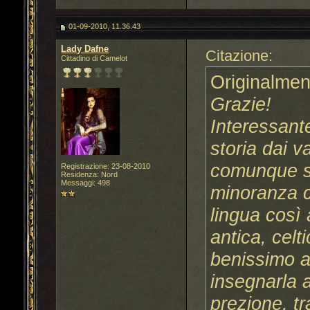
01-09-2010, 11.36.43
Lady Dafne
Citazione:
Cittadino di Camelot
Originalmen
Grazie!
Interessant
storia dai va
comunque s
Registrazione: 23-08-2010
Residenza: Nord
Messaggi: 498
minoranza c
lingua così
antica, celt
benissimo a 
insegnarla a
prezione, t