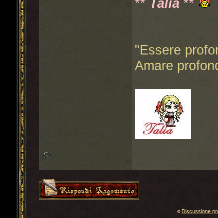
**
Talia
**
"Essere profo
Amare profond
«
Discussione p