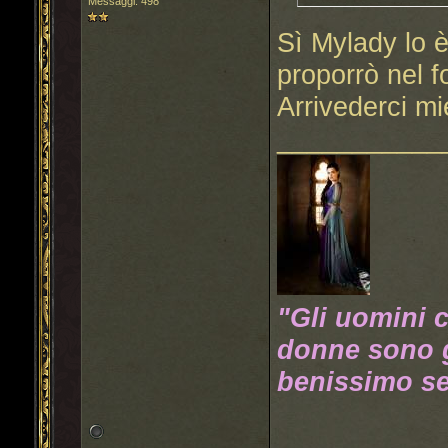
Messaggi: 498
Sì Mylady lo è
proporrò nel f
Arrivederci mi
___________
"Gli uomini 
donne sono g
benissimo se