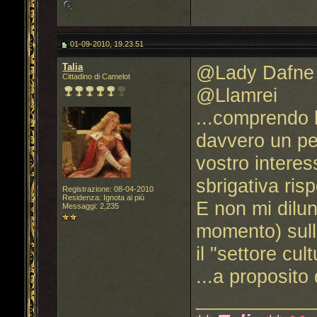
01-09-2010, 19.23.51
Talia
@Lady Dafne
Cittadino di Camelot
@Llamrei
...comprendo 
davvero un pec
vostro intere
sbrigativa ris
Registrazione: 08-04-2010
Residenza: Ignota ai più
E non mi dilun
Messaggi: 2,235
momento) sulle 
il "settore cu
...a proposito
___________