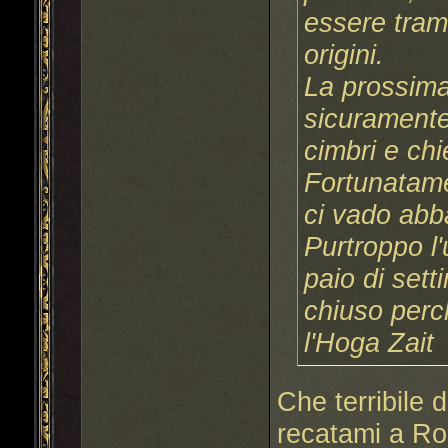
essere tram
origini.
La prossima
sicuramente
cimbri e chi
Fortunatame
ci vado abb
Purtroppo l'
paio di sett
chiuso perc
l'Hoga Zait
Che terribile 
recatami a Ro