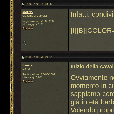
17-06-2008, 00.18.25
Morris
Infatti, condiv
Cittadino di Camelot
___________
Registrazione: 23-03-2008
Messaggi: 2,162
[I][B][COLOR=
23-06-2008, 20.19.32
llamrei
Inizio della caval
Dama
Registrazione: 23-03-2007
Ovviamente no
Messaggi: 3,842
momento in cui
sappiamo comu
già in età bar
Volendo propr