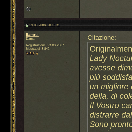
19-08-2008, 20.18.31
llamrei
Citazione:
Dama
Registrazione: 23-03-2007
Originalmen
Messaggi: 3,842
Lady Noctur
avesse dime
più soddisf
un migliore 
della, di co
Il Vostro ca
distrarre da
Sono pronto