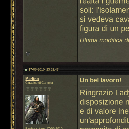
realtà i guerr
soli: l'isolam
si vedeva cav
figura di un p
Ultima modifica di
17-08-2010, 23.52.47
Merlino
Un bel lavoro!
Cittadino di Camelot
Ringrazio Lad
disposizione n
e di valore in
un'approfondi
Registrazione: 17-08-2010