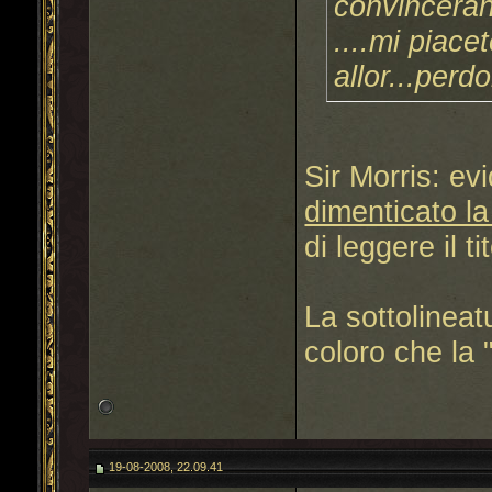
convinceran
....mi piace
allor...perd
Sir Morris: ev
dimenticato la
di leggere il ti
La sottolineat
coloro che la 
19-08-2008, 22.09.41