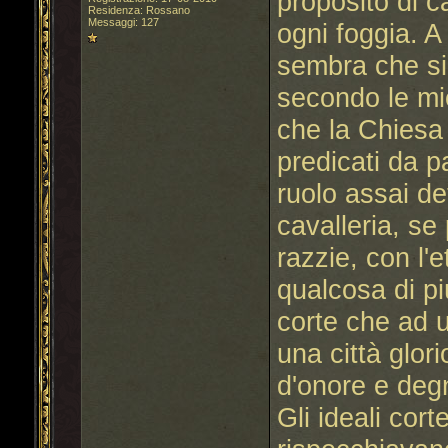
proposito di ca
Residenza: Rossano
Messaggi: 127
ogni foggia. 
sembra che sia
secondo le mi
che la Chiesa 
predicati da 
ruolo assai det
cavalleria, se
razzie, con l'
qualcosa di pi
corte che ad u
una città glo
d'onore e degn
Gli ideali cort