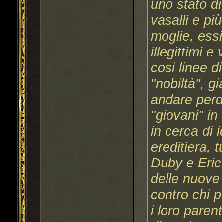
uno stato di
vasalli e più
moglie, essi
illegittimi 
cosi linee d
"nobiltà", g
andare perd
"giovani" in
in cerca di i
ereditiera, 
Duby e Erich
delle nuove 
contro chi p
i loro paren