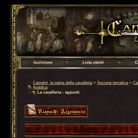
Camelot, la patria della cavalleria
Iscrizione
Lista utenti
C
Camelot, la patria della cavalleria
>
Sezione tematica
>
Ca
Araldica
La cavalleria - appunti