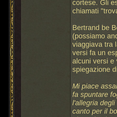
cortese. Gli e
chiamati "trova
Bertrand be B
(possiamo anc
viaggiava tra l
versi fa un esp
alcuni versi 
spiegazione di
Mi piace assai
fa spuntare fo
l'allegria degl
canto per il 