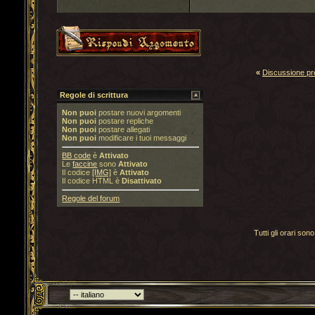
«
Discussione p
Regole di scrittura
Non puoi
postare nuovi argomenti
Non puoi
postare repliche
Non puoi
postare allegati
Non puoi
modificare i tuoi messaggi
BB code
è
Attivato
Le
faccine
sono
Attivato
Il codice
[IMG]
è
Attivato
Il codice HTML è
Disattivato
Regole del forum
Tutti gli orari s
Torna indietro