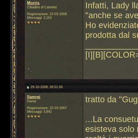
Morris
Infatti, Lady 
Cittadino di Camelot
"anche se ave
Registrazione: 23-03-2008
Messaggi: 2,162
Ho evidenziat
prodotta dal s
___________
[I][B][COLOR=
29-10-2008, 09.51.59
llamrei
tratto da "Gug
Dama
Registrazione: 23-03-2007
Messaggi: 3,842
...La consuetu
esisteva solo 