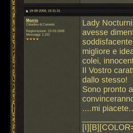
19-08-2008, 19.31.31
Morris
Lady Nocturni
Cittadino di Camelot
avesse dimenti
Registrazione: 23-03-2008
Messaggi: 2,162
soddisfacente
migliore e ide
colei, innocen
Il Vostro carat
dallo stesso!
Sono pronto a
convinceranno
....mi piacete
___________
[I][B][COLOR=