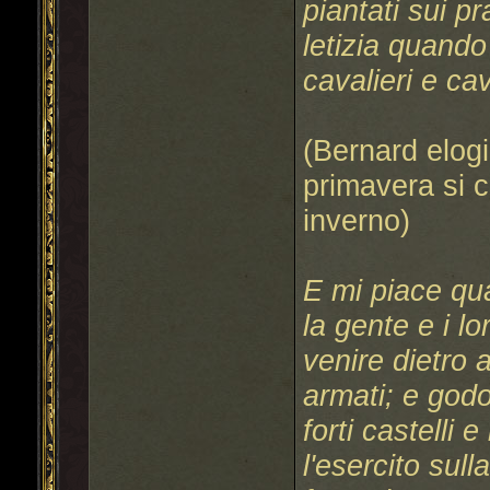
piantati sui p
letizia quand
cavalieri e cav
(Bernard elogi
primavera si 
inverno)
E mi piace qua
la gente e i l
venire dietro 
armati; e god
forti castelli 
l'esercito sull