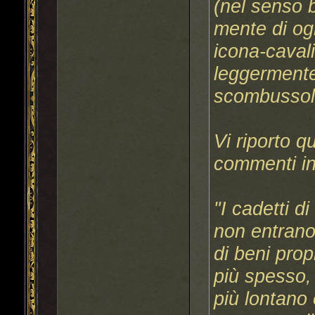
(nel senso 
mente di og
icona-cavali
leggerment
scombussol
Vi riporto q
commenti in 
"I cadetti d
non entrano 
di beni propr
più spesso,
più lontano 