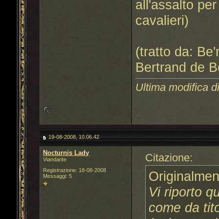
all'assalto pe
cavalieri)
(tratto da: Be
Bertrand de B
Ultima modifica d
19-08-2008, 10.06.42
Nocturnis Lady
Citazione:
Viandante
Registrazione: 18-08-2008
Originalmen
Messaggi: 5
Vi riporto q
come da tito