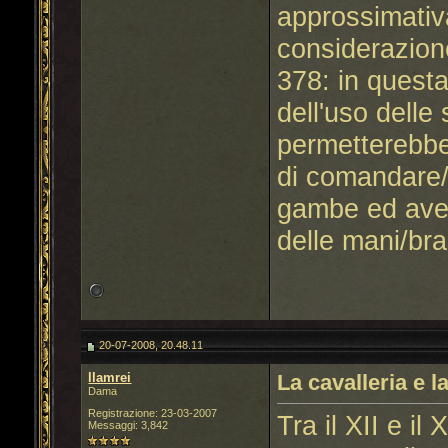
approssimativ
considerazione
378: in quest
dell'uso delle
permetterebbe
di comandare/g
gambe ed aver
delle mani/bra
20-07-2008, 20.48.11
llamrei
La cavalleria e l
Dama
Registrazione: 23-03-2007
Tra il XII e il 
Messaggi: 3,842