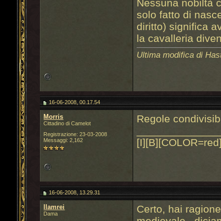
Nessuna nobiltà c
solo fatto di nasc
diritto) significa 
la cavalleria diven
Ultima modifica di Has
16-06-2008, 00.17.54
Morris
Regole condivisibi
Cittadino di Camelot
______________
Registrazione: 23-03-2008
[I][B][COLOR=red]
Messaggi: 2,162
16-06-2008, 13.29.31
llamrei
Certo, hai ragione
Dama
medievale...diciam