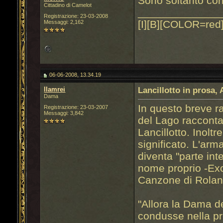
Sono soltanto con
Cittadino di Camelot
______________
Registrazione: 23-03-2008
[I][B][COLOR=red]
Messaggi: 2,162
06-06-2008, 13.34.19
llamrei
Lancillotto in prosa
Dama
In questo breve r
Registrazione: 23-03-2007
Messaggi: 3,842
del Lago racconta l
Lancillotto. Inolt
significato. L'arma
diventa "parte in
nome proprio -Exca
Canzone di Rolan
"Allora la Dama d
condusse nella pr