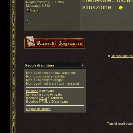
Registrazione: 23-03-2007
situazione....
Messaggi: 3,842
«
Discussione p
Regole di scrittura
Non puoi
postare nuovi argomenti
Non puoi
postare repliche
Non puoi
postare allegati
Non puoi
modificare i tuoi messaggi
BB code
è
Attivato
Le
faccine
sono
Attivato
Il codice
[IMG]
è
Attivato
Il codice HTML è
Disattivato
Regole del forum
Tutti gli orari s