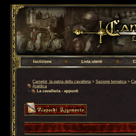
Camelot, la patria della cavalleria
Iscrizione
Lista utenti
C
Camelot, la patria della cavalleria
>
Sezione tematica
>
Ca
Araldica
La cavalleria - appunti