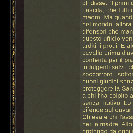
gli disse. "I primi
nascita, chè tutti
madre. Ma quando
nel mondo, allora i
difensori che mant
questo ufficio venner
arditi, i prodi. E
cavallo prima d'av
conferita per il p
indulgenti salvo ch
soccorrere i soffer
buoni giudici se
proteggere la San
a chi l'ha colpito
senza motivo. Lo 
difende sul davant
Chiesa e chi l'ass
per la madre. Allo
protegge da ogni p