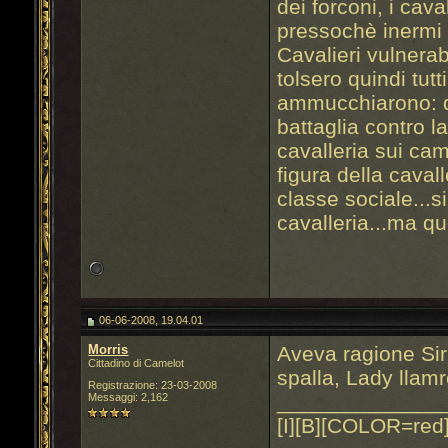
dei forconi, i cava
pressochè inermi 
Cavalieri vulnerabi
tolsero quindi tutti
ammucchiarono: que
battaglia contro l
cavalleria sui cam
figura della cavall
classe sociale...si
cavalleria...ma q
06-06-2008, 19.04.01
Morris
Aveva ragione Sir 
Cittadino di Camelot
spalla, Lady llamr
Registrazione: 23-03-2008
______________
Messaggi: 2,162
[I][B][COLOR=red]