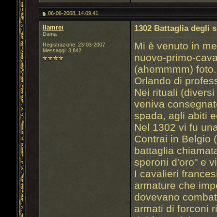
06-06-2008, 14.09.41
llamrei
1302 Battaglia degli 
Dama
Mi è venuto in me
Registrazione: 23-03-2007
Messaggi: 3,842
nuovo-primo-cava
(ahemmmm) foto..
Orlando di profess
Nei rituali (diver
veniva consegnato
spada, agli abiti e
Nel 1302 vi fu un
Contrai in Belgio 
battaglia chiamata
speroni d'oro" e 
I cavalieri franc
armature che impe
dovevano combatte
armati di forconi 