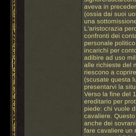
aveva in preceden
(ossia dai suoi u
una sottomissione
L'aristocrazia per
confronti dei cont
personale politic
incarichi per cont
adibire ad uso mil
alle richieste del 
riescono a coprire
(scusate questa 
presentarvi la si
Verso la fine del 
ereditario per pr
piede: chi vuole d
cavaliere. Questo
anche dei sovrani
fare cavaliere un n