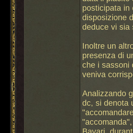
posticipata i
disposizione di
deduce vi sia 
Inoltre un altr
presenza di un
che i sassoni
veniva corrispo
Analizzando gl
dc, si denota u
"accomandare
"accomanda", 
Bavari, durant