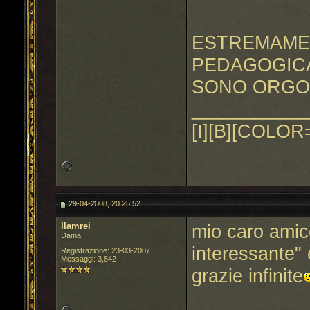
ESTREMAMEN
PEDAGOGIC
SONO ORGOG
___________
[I][B][COLOR=
29-04-2008, 20.25.52
llamrei
mio caro amic
Dama
interessante"
Registrazione: 23-03-2007
Messaggi: 3,842
grazie infinite