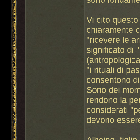
Vi cito questo
chiaramente co
"ricevere le a
significato di 
(antropologic
"i rituali di p
consentono di
Sono dei mome
rendono la pe
considerati "p
devono essere p
Alboino, figli