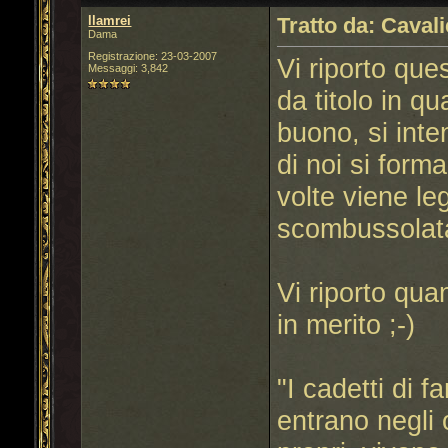
llamrei
Tratto da: Cavali
Dama
Registrazione: 23-03-2007
Vi riporto que
Messaggi: 3,842
da titolo in q
buono, si int
di noi si form
volte viene l
scombussolat
Vi riporto qu
in merito ;-)
"I cadetti di 
entrano negli o