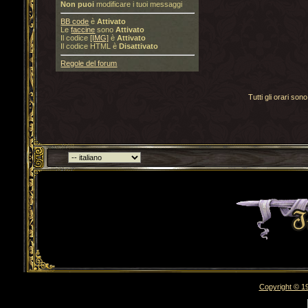
Non puoi
modificare i tuoi messaggi
BB code
è
Attivato
Le
faccine
sono
Attivato
Il codice
[IMG]
è
Attivato
Il codice HTML è
Disattivato
Regole del forum
Tutti gli orari s
Torna indietro
Copyright © 19