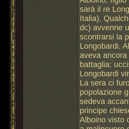
sarà il re Lon
Italia). Qualc
dc) avvenne un
scontrarsi la 
Longobardi. A
aveva ancora r
battaglia: ucci
Longobardi vin
La sera ci fu
popolazione g
sedeva accant
principe chies
Alboino visto c
a malincuore d