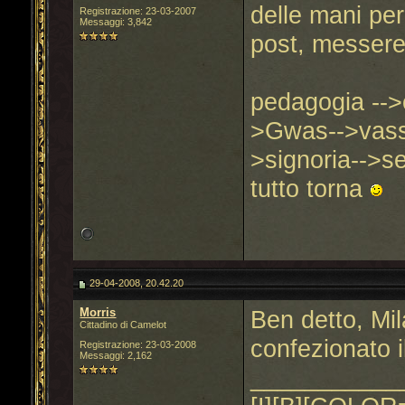
delle mani per
Registrazione: 23-03-2007
Messaggi: 3,842
post, messere
pedagogia -->e
>Gwas-->vassa
>signoria-->se
tutto torna
29-04-2008, 20.42.20
Morris
Ben detto, Mila
Cittadino di Camelot
confezionato i
Registrazione: 23-03-2008
Messaggi: 2,162
___________