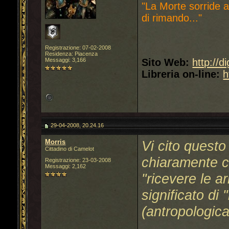
"La Morte sorride a
di rimando..."
Registrazione: 07-02-2008
Residenza: Piacenza
Messaggi: 3,166
Sito Web:
http://d
Libreria on-line:
h
29-04-2008, 20.24.16
Morris
Vi cito questo
Cittadino di Camelot
chiaramente co
Registrazione: 23-03-2008
Messaggi: 2,162
"ricevere le a
significato di 
(antropologicam