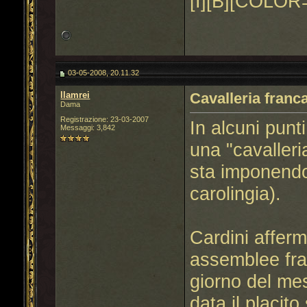
[I][B][COLOR=
03-05-2008, 20.11.32
llamrei
Cavalleria franca
Dama
Registrazione: 23-03-2007
In alcuni punt
Messaggi: 3,842
una "cavalleri
sta imponendo
carolingia).
Cardini afferm
assemblee fran
giorno del me
data il placit