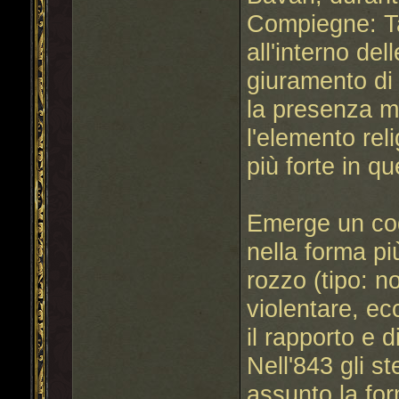
Compiegne: Ta
all'interno de
giuramento di 
la presenza mo
l'elemento rel
più forte in qu
Emerge un codi
nella forma pi
rozzo (tipo: n
violentare, ec
il rapporto e d
Nell'843 gli st
assunto la for