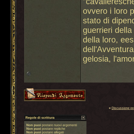
"cavalleresche
ovvero i loro 
stato di dipend
guerrieri dell
della loro, ee
dell'Avventura, 
gelosia, l'amo
«
Discussione p
Regole di scrittura
Non puoi
postare nuovi argomenti
Non puoi
postare repliche
Non puoi
postare allegati