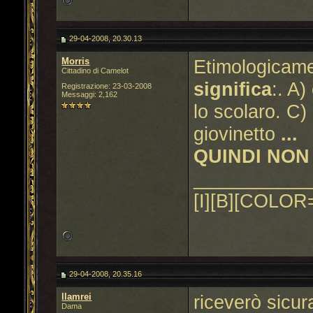
29-04-2008, 20.30.13
Morris
Etimologicamen
Cittadino di Camelot
significa
:. A)
Registrazione: 23-03-2008
Messaggi: 2,162
lo scolaro. C) 
giovinetto
...
QUINDI NON
___________
[I][B][COLOR=
29-04-2008, 20.35.16
llamrei
riceverò sicur
Dama