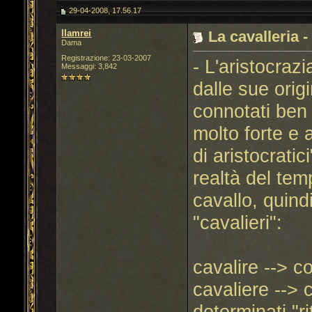
29-04-2008, 17.56.17
llamrei
La cavalleria -
Dama
Registrazione: 23-03-2007
- L'aristocraz
Messaggi: 3,842
dalle sue orig
connotati ben 
molto forte e 
di aristocratic
realtà del tem
cavallo, quindi
"cavalieri":
cavalire --> c
cavaliere --> 
determinati "ri