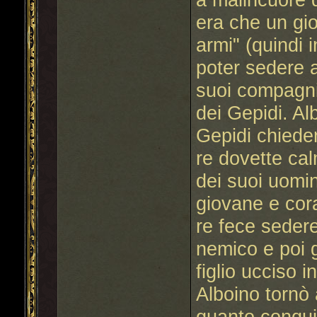
era che un gi
armi" (quindi 
poter sedere 
suoi compagn
dei Gepidi. Al
Gepidi chieden
re dovette cal
dei suoi uomin
giovane e cor
re fece sedere
nemico e poi 
figlio ucciso i
Alboino tornò
quanto conqui