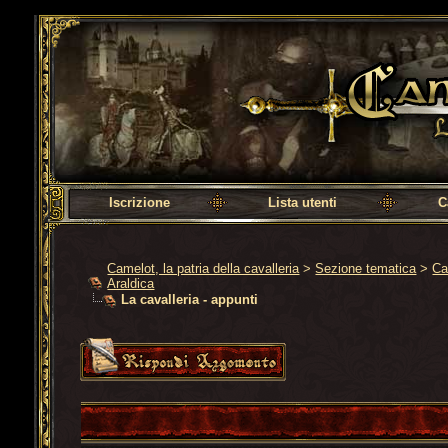
Camelot, la patria della cavalleria
Iscrizione
Lista utenti
C
Camelot, la patria della cavalleria
>
Sezione tematica
>
Ca
Araldica
La cavalleria - appunti