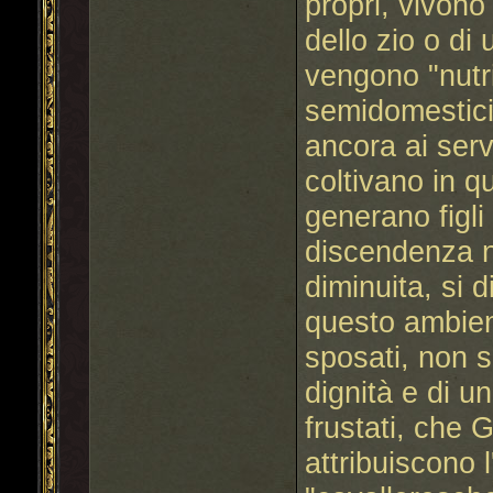
propri, vivono 
dello zio o di
vengono "nutri
semidomesticit
ancora ai servi
coltivano in qu
generano figli
discendenza ne
diminuita, si 
questo ambien
sposati, non si
dignità e di un
frustati, che
attribuiscono 