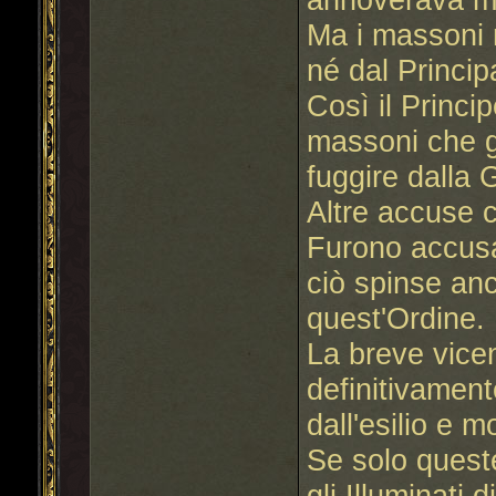
Ma i massoni 
né dal Princip
Così il Princi
massoni che gl
fuggire dalla
Altre accuse c
Furono accusati
ciò spinse an
quest'Ordine.
La breve vicen
definitivamen
dall'esilio e 
Se solo quest
gli Illuminati 