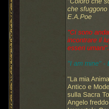
"Coloro che s
che sfuggono a
E.A.Poe
"Ci sono anda
incontrare il l
esseri umani"..
"I am mine" -
"La mia Anima
Antico e Mode
sulla Sacra T
Angelo freddo