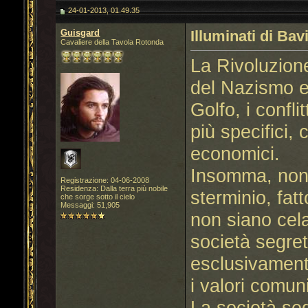
24-01-2013, 01.49.35
Guisgard
Illuminati di Bav
Cavaliere della Tavola Rotonda
La Rivoluzion
del Nazismo e
Golfo, i confli
più specifici, 
economici.
Insomma, non 
Registrazione: 04-06-2008
Residenza: Dalla terra più nobile
sterminio, fatt
che sorge sotto il cielo
Messaggi: 51,905
non siano celat
società segre
esclusivamente
i valori comun
La società seg