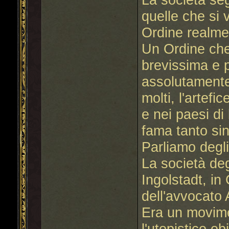
quelle che si 
Ordine realmen
Un Ordine che
brevissima e 
assolutamente
molti, l'artef
e nei paesi di
fama tanto sin
Parliamo degli
La società deg
Ingolstadt, i
dell'avvocat
Era un movime
l'utopistico ob