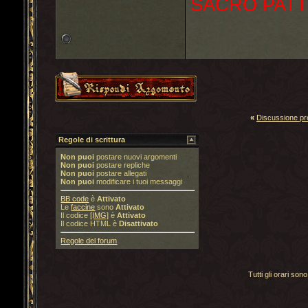
SACRO PATT
«
Discussione p
Regole di scrittura
Non puoi
postare nuovi argomenti
Non puoi
postare repliche
Non puoi
postare allegati
Non puoi
modificare i tuoi messaggi
BB code
è
Attivato
Le
faccine
sono
Attivato
Il codice
[IMG]
è
Attivato
Il codice HTML è
Disattivato
Regole del forum
Tutti gli orari s