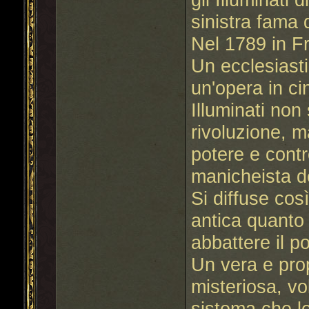
sinistra fama
Nel 1789 in Fr
Un ecclesiasti
un'opera in cin
Illuminati non 
rivoluzione, ma
potere e contr
manicheista de
Si diffuse cos
antica quanto 
abbattere il po
Un vera e pro
misteriosa, vo
sistema che l