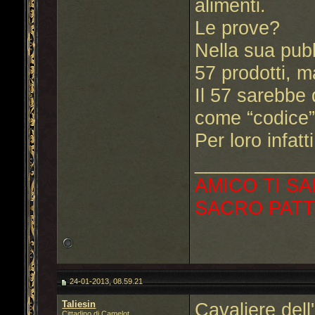
alimenti.
Le prove?
Nella sua pubbl
57 prodotti, m
Il 57 sarebbe q
come “codice” 
Per loro infatt
___________
AMICO TI SA
SACRO PATT
24-01-2013, 08.59.21
Taliesin
Cavaliere dell'
Cittadino di Camelot