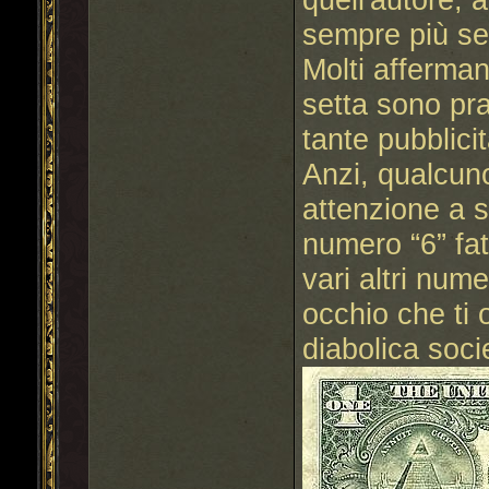
sempre più se
Molti afferman
setta sono pr
tante pubblici
Anzi, qualcuno
attenzione a s
numero “6” fat
vari altri num
occhio che ti 
diabolica soci