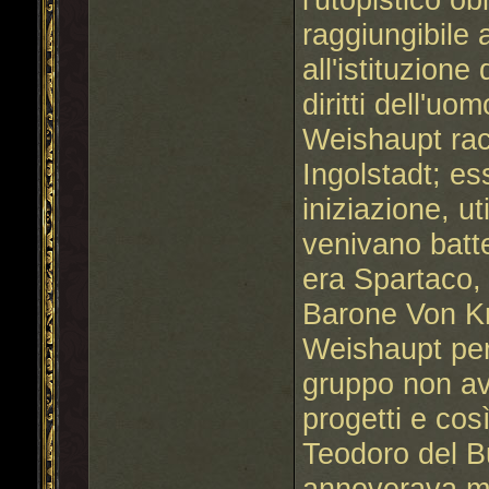
raggiungibile 
all'istituzion
diritti dell'uom
Weishaupt racc
Ingolstadt; es
iniziazione, ut
venivano batt
era Spartaco, 
Barone Von Kn
Weishaupt per
gruppo non ave
progetti e cos
Teodoro del B
annoverava mol