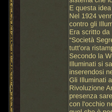
E questa idea
Nel 1924 venne
contro gli Illum
Era scritto d
“Società Segr
tutt'ora ristam
Secondo la Web
Illuminati si s
inserendosi ne
Gli Illuminati
Rivoluzione Am
presenza sare
con l'occhio ne
quel che è pe