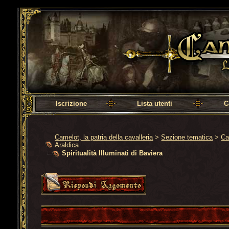
Camelot, la patria della cavalleria
Iscrizione
Lista utenti
C
Camelot, la patria della cavalleria
>
Sezione tematica
>
Ca
Araldica
Spiritualità Illuminati di Baviera