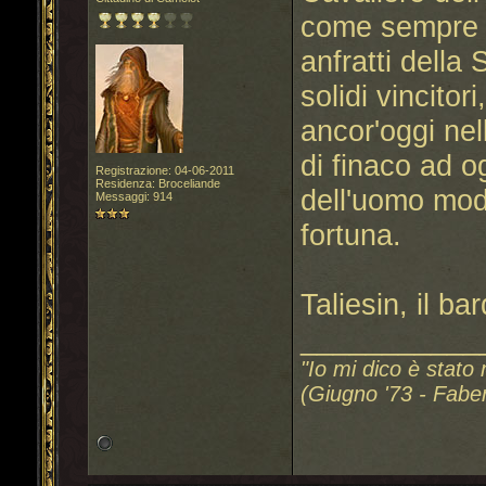
come sempre si
anfratti della 
solidi vincito
ancor'oggi nel
di finaco ad o
Registrazione: 04-06-2011
Residenza: Broceliande
dell'uomo mode
Messaggi: 914
fortuna.
Taliesin, il ba
___________
"Io mi dico è stato 
(Giugno '73 - Fabe