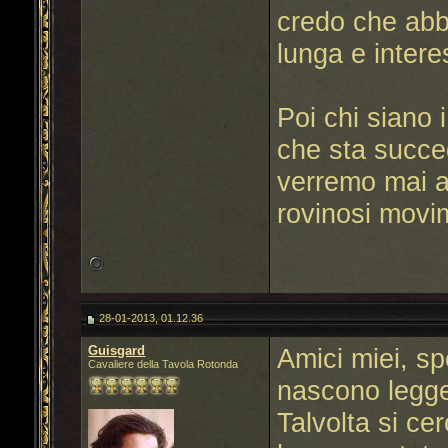
credo che abbi
lunga e intere
Poi chi siano 
che sta succed
verremo mai a
rovinosi movim
28-01-2013, 01.12.36
Guisgard
Amici miei, sp
Cavaliere della Tavola Rotonda
nascono legge
Talvolta si ce