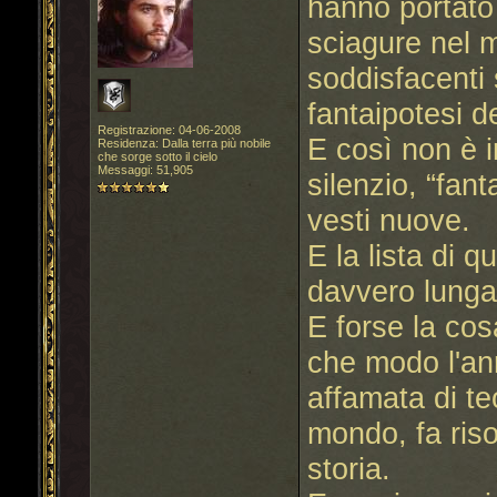
hanno portato
sciagure nel 
soddisfacenti 
fantaipotesi de
Registrazione: 04-06-2008
E così non è i
Residenza: Dalla terra più nobile
che sorge sotto il cielo
Messaggi: 51,905
silenzio, “fan
vesti nuove.
E la lista di 
davvero lunga
E forse la co
che modo l'an
affamata di te
mondo, fa riso
storia.