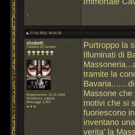
Immortale Cav
27-01-2013, 18.42.25
elisabeth
Purtroppo la st
Cittadino di Camelot
Illuminati di 
Massoneria...a
tramite la con
Bavaria......
Massone che 
Registrazione: 12-11-2008
Residenza: catania
motivi che si 
Messaggi: 3,453
fuoriescono i
inventano una 
verita' la Mas