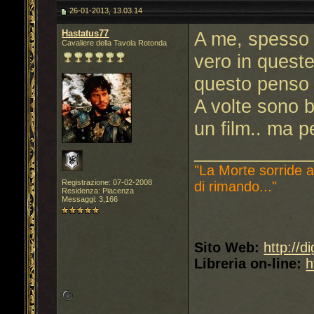
26-01-2013, 13.03.14
Hastatus77
A me, spesso 
Cavaliere della Tavola Rotonda
vero in queste
questo penso 
A volte sono b
un film.. ma p
___________
"La Morte sorride a
Registrazione: 07-02-2008
di rimando..."
Residenza: Piacenza
Messaggi: 3,166
Sito Web:
http://d
Libreria on-line:
h