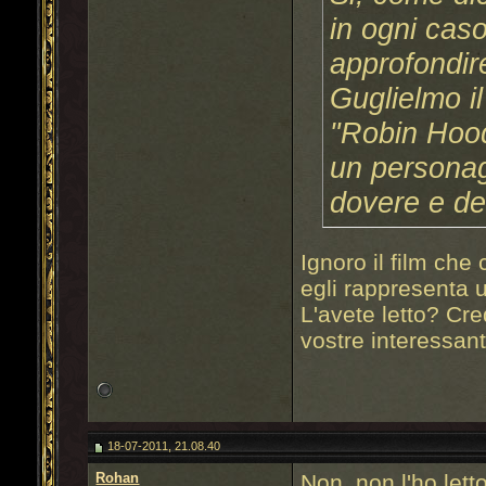
in ogni cas
approfondire
Guglielmo il
"Robin Hood
un personag
dovere e del
Ignoro il film che
egli rappresenta u
L'avete letto? Cre
vostre interessa
18-07-2011, 21.08.40
Rohan
Non, non l'ho let