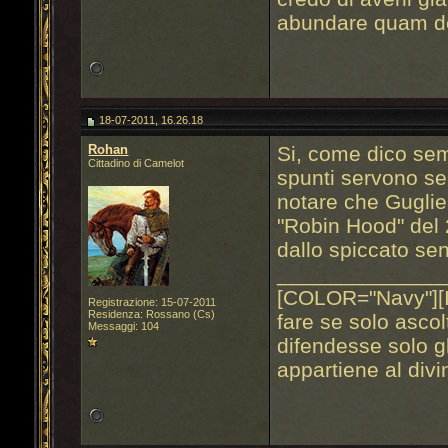
abundare quam de
18-07-2011, 16.26.18
Rohan
Si, come dico se
Cittadino di Camelot
spunti servono sem
notare che Gugliel
"Robin Hood" del
dallo spiccato sen
______________
[COLOR="Navy"][
Registrazione: 15-07-2011
Residenza: Rossano (Cs)
fare se solo ascol
Messaggi: 104
difendesse solo gl
appartiene al div