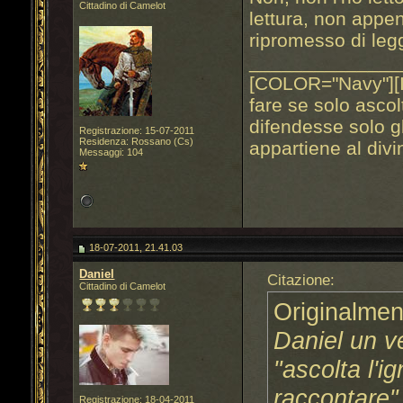
Cittadino di Camelot
lettura, non appena
ripromesso di le
______________
[COLOR="Navy"][
fare se solo ascol
difendesse solo gl
Registrazione: 15-07-2011
Residenza: Rossano (Cs)
appartiene al div
Messaggi: 104
18-07-2011, 21.41.03
Daniel
Citazione:
Cittadino di Camelot
Originalmen
Daniel un v
"ascolta l'i
raccontare"
Registrazione: 18-04-2011