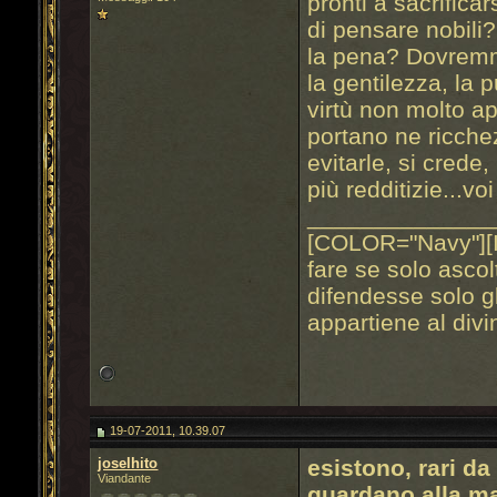
pronti a sacrifica
di pensare nobili
la pena? Dovremmo 
la gentilezza, la 
virtù non molto ap
portano ne ricche
evitarle, si crede
più redditizie...v
______________
[COLOR="Navy"][
fare se solo ascol
difendesse solo gl
appartiene al div
19-07-2011, 10.39.07
joselhito
esistono, rari d
Viandante
guardano alla ma