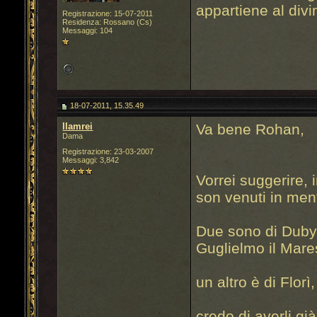
appartiene al div
Registrazione: 15-07-2011
Residenza: Rossano (Cs)
Messaggi: 104
18-07-2011, 15.35.49
llamrei
Va bene Rohan,
Dama
Registrazione: 23-03-2007
Messaggi: 3,842
Vorrei suggerire, 
son venuti in ment
Due sono di Duby
Guglielmo il Mares
un altro è di Flor
credo di averli già