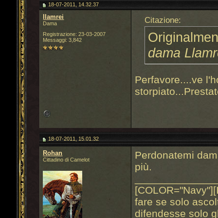
18-07-2011, 14.32.37
llamrei
Citazione:
Dama
Originalmen
Registrazione: 23-03-2007
Messaggi: 3,842
dama Llamr
Perfavore....ve l'
storpiato...Presta
18-07-2011, 15.01.32
Rohan
Perdonatemi dama 
Cittadino di Camelot
più.
______________
[COLOR="Navy"][
fare se solo ascol
difendesse solo gl