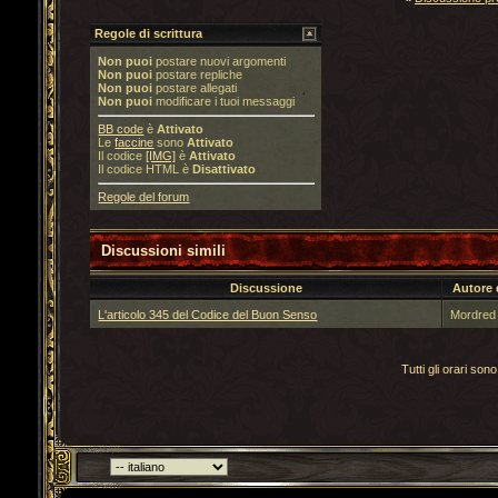
Regole di scrittura
Non puoi
postare nuovi argomenti
Non puoi
postare repliche
Non puoi
postare allegati
Non puoi
modificare i tuoi messaggi
BB code
è
Attivato
Le
faccine
sono
Attivato
Il codice
[IMG]
è
Attivato
Il codice HTML è
Disattivato
Regole del forum
Discussioni simili
Discussione
Autore 
L'articolo 345 del Codice del Buon Senso
Mordred 
Tutti gli orari s
Torna indietro