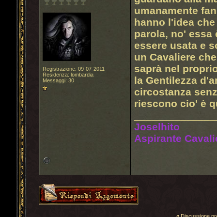
umanamente fann
hanno l'idea che
parola, no' essa
essere usata e s
un Cavaliere che
saprà nel proprio
Registrazione: 09-07-2011
Residenza: lombardia
la Gentilezza d'a
Messaggi: 30
circostanza sen
riescono cio' è q
______________
Joselhito
Aspirante Cavali
«
Discussione p