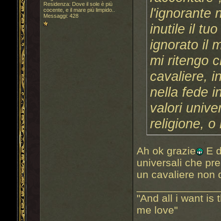
Residenza: Dove il sole è più
l'ignorante
cocente, e il mare più limpido..
Messaggi: 428
inutile il 
ignorato il
mi ritengo 
cavaliere, i
nella fede i
valori unive
religione, o
Ah ok grazie
E d
universali che pre
un cavaliere non 
______________
"And all i want is
me love"