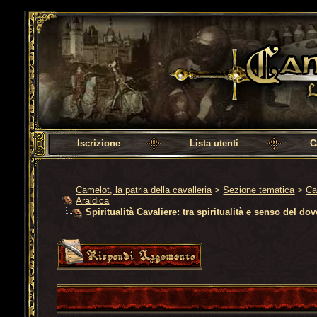
Camelot, la patria della cavalleria
Iscrizione
Lista utenti
C
Camelot, la patria della cavalleria
>
Sezione tematica
>
Ca
Araldica
Spiritualità Cavaliere: tra spiritualità e senso del dov