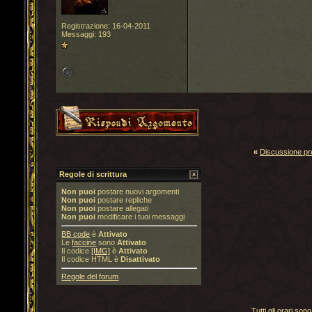
Registrazione: 16-04-2011
Messaggi: 193
«
Discussione p
Regole di scrittura
Non puoi
postare nuovi argomenti
Non puoi
postare repliche
Non puoi
postare allegati
Non puoi
modificare i tuoi messaggi
BB code
è
Attivato
Le
faccine
sono
Attivato
Il codice
[IMG]
è
Attivato
Il codice HTML è
Disattivato
Regole del forum
Tutti gli orari s