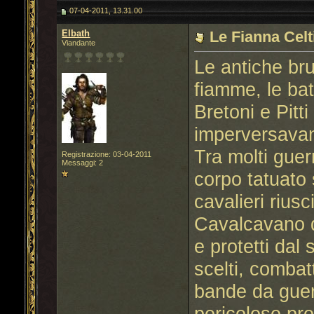
07-04-2011, 13.31.00
Elbath
Le Fianna Celt
Viandante
Le antiche bru
fiamme, le bat
Bretoni e Pitt
imperversavan
Tra molti guer
Registrazione: 03-04-2011
Messaggi: 2
corpo tatuato
cavalieri rius
Cavalcavano d
e protetti dal
scelti, combat
bande da guerr
pericolose pro