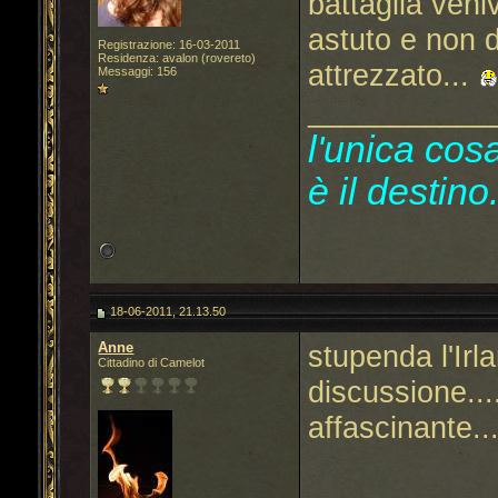
battaglia veni
astuto e non 
Registrazione: 16-03-2011
Residenza: avalon (rovereto)
attrezzato...
Messaggi: 156
___________
l'unica cosa
è il destino.
18-06-2011, 21.13.50
Anne
stupenda l'Irl
Cittadino di Camelot
discussione...
affascinante...