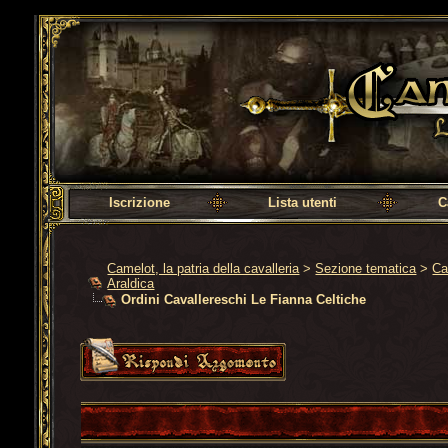
Camelot, la patria della cavalleria
Iscrizione
Lista utenti
C
Camelot, la patria della cavalleria
>
Sezione tematica
>
Ca
Araldica
Ordini Cavallereschi Le Fianna Celtiche