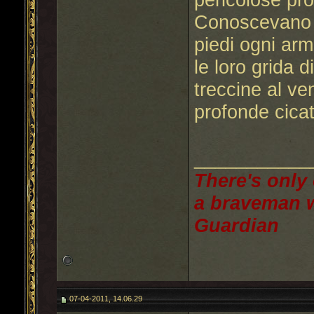
Conoscevano 
piedi ogni arma
le loro grida di
treccine al ve
profonde cicat
___________
There's only 
a braveman w
Guardian
07-04-2011, 14.06.29