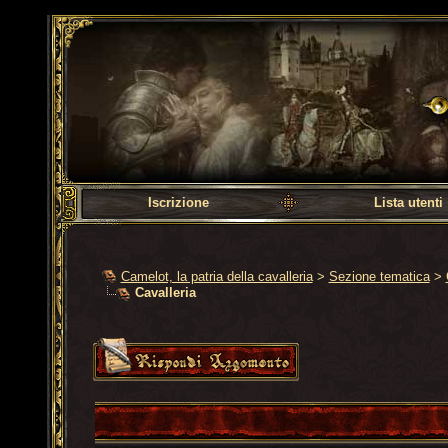
Camelot, la patria dell
Iscrizione
Lista utenti
Camelot, la patria della cavalleria
>
Sezione tematica
>
Cavalleria