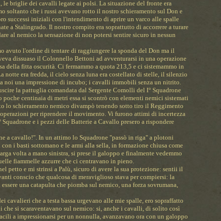
, le briglie dei cavalli legate ai polsi. La situazione del fronte era
 soltanto che i russi avevano rotto il nostro schieramento sul Don e
oro successi iniziali con l'intendimento di aprire un varco alle spalle
te a Stalingrado. Il nostro compito era soprattutto di accorrere a turare
dare al nemico la sensazione di non potersi sentire sicuro in nessun
o avuto l'ordine di tentare di raggiungere la sponda del Don ma il
veva dissuaso il Colonnello Bettoni ad avventurarsi in una operazione
sa della fitta oscurità. Ci fermammo a quota 213,5 e ci sistemammo in
a notte era fredda, il cielo senza luna era costellato di stelle, il silenzio
 noi una impressione di incubo; i cavalli immobili senza un nitrito.
 uscire la pattuglia comandata dal Sergente Comolli del I° Squadrone
 poche centinaia di metri essa si scontrò con elementi nemici sistemati
tto lo schieramento nemico divampò tenendo sotto tiro il Reggimento
operazioni per riprendere il movimento. Vi furono attimi di incertezza
4° Squadrone e i pezzi delle Batterie a Cavallo presero a rispondere
e a cavallo!". In un attimo lo Squadrone "passò in riga" a plotoni
eri con i basti sottomano e le armi alla sella, in formazione chiusa come
 larga volta a mano sinistra, si prese il galoppo e finalmente vedemmo
uelle fiammelle azzurre che ci centravano in pieno.
l petto e mi strinsi a Palù, sicuro di avere la sua protezione: sentii il
avanti conscio che qualcosa di meraviglioso stava per compiersi: la
d essere una catapulta che piomba sul nemico, una forza sovrumana,
ei cavalieri che a testa bassa urgevano alle mie spalle, ero sopraffatto
i che si scaraventavano sul nemico: si, anche i cavalli, di solito così
 facili a impressionarsi per un nonnulla, avanzavano ora con un galoppo