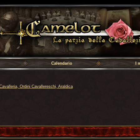
a cavalleria
Calendario
I 
Cavalleria, Ordini Cavallereschi, Araldica