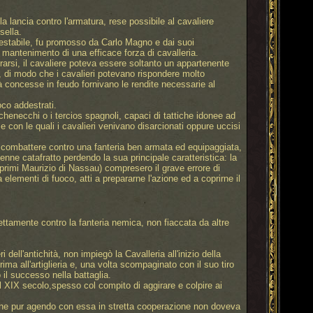
la lancia contro l'armatura, rese possibile al cavaliere
sella.
arrestabile, fu promosso da Carlo Magno e dai suoi
l mantenimento di una efficace forza di cavalleria.
trarsi, il cavaliere poteva essere soltanto un appartenente
e, di modo che i cavalieri potevano rispondere molto
tà concesse in feudo fornivano le rendite necessarie al
co addestrati.
zichenecchi o i tercios spagnoli, capaci di tattiche idonee ad
e con le quali i cavalieri venivano disarcionati oppure uccisi
a combattere contro una fanteria ben armata ed equipaggiata,
venne catafratto perdendo la sua principale caratteristica: la
 primi Maurizio di Nassau) compresero il grave errore di
elementi di fuoco, atti a prepararne l'azione ed a coprirne il
rettamente contro la fanteria nemica, non fiaccata da altre
ell'antichità, non impiegò la Cavalleria all'inizio della
a all'artiglieria e, una volta scompaginato con il suo tiro
 il successo nella battaglia.
il XIX secolo,spesso col compito di aggirare e colpire ai
 che pur agendo con essa in stretta cooperazione non doveva