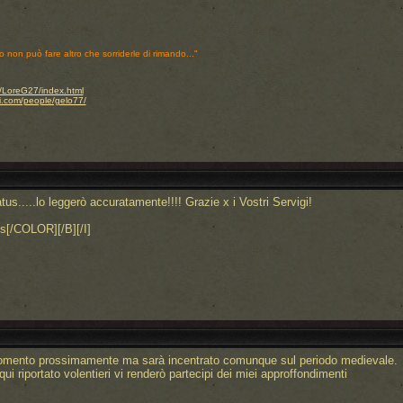
o non può fare altro che sorriderle di rimando..."
.it/LoreG27/index.html
i.com/people/gelo77/
us.....lo leggerò accuratamente!!!! Grazie x i Vostri Servigi!
s[/COLOR][/B][/I]
rgomento prossimamente ma sarà incentrato comunque sul periodo medievale.
i riportato volentieri vi renderò partecipi dei miei approffondimenti