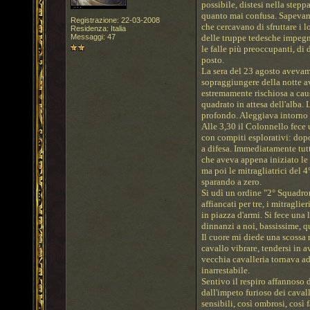
possibile, distesi nella steppa
quanto mai confusa. Sapevamo
Registrazione: 22-03-2008
che cercavano di sfruttare i l
Residenza: Italia
Messaggi: 47
delle truppe tedesche impegna
le falle più preoccupanti, di 
posto.
La sera del 23 agosto avevam
sopraggiungere della notte a
estremamente rischiosa a cau
quadrato in attesa dell'alba. L
profondo. Aleggiava intorno a
Alle 3,30 il Colonnello fece
con compiti esplorativi: dopo
a difesa. Immediatamente tu
che aveva appena iniziato le 
ma poi le mitragliatrici del 
sparando a zero.
Si udì un ordine "2° Squadron
affiancati per tre, i mitragli
in piazza d'armi. Si fece una
dinnanzi a noi, bassissime, q
Il cuore mi diede una scossa ne
cavallo vibrare, tendersi in 
vecchia cavalleria tornava a
inarrestabile.
Sentivo il respiro affannoso d
dall'impeto furioso dei cavall
sensibili, così ombrosi, così