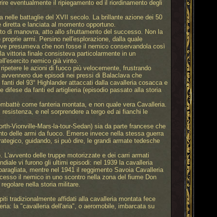
prire eventualmente il ripiegamento ed il riordinamento degli
elle battaglie del XVII secolo. La brillante azione dei 50
e diretta e lanciata al momento opportuno.
nto di manovra, atto allo sfruttamento del successo. Non la
roprie armi. Persino nell'esplorazione, dalla quale
a ove presumeva che non fosse il nemico conservandola così
a vittoria finale consisteva particolarmente in un
l'esercito nemico già vinto.
 ripetere le azioni di fuoco più velocemente, frustrando
o, avvennero due episodi nei pressi di Balaclava che
i fanti del 93° Highlander attaccati dalla cavalleria cosacca e
difese da fanti ed artiglieria (episodio passato alla storia
ombattè come fanteria montata, e non quale vera Cavalleria.
i resistenza, e nel sorprendere a tergo ed ai fianchi le
orth-Vionville-Mars-la-tour-Sedan) sia da parte francese che
ento delle armi da fuoco. Emerse invece nella stessa guerra
rategico, guidando, si può dire, le grandi armate tedesche
o. L'avvento delle truppe motorizzate e dei carri armati
ale vi furono gli ultimi episodi: nel 1939 la cavalleria
baragliata, mentre nel 1941 il reggimento Savoia Cavalleria
uccesso il nemico in uno scontro nella zona del fiume Don
regolare nella storia militare.
ti tradizionalmente affidati alla cavalleria montata fece
eria: la "cavalleria dell'aria", o aeromobile, imbarcata su