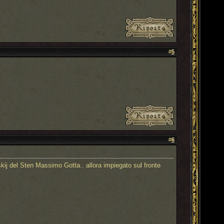
#
5
#
6
skij del Sten Massimo Gotta.. allora impiegato sul fronte