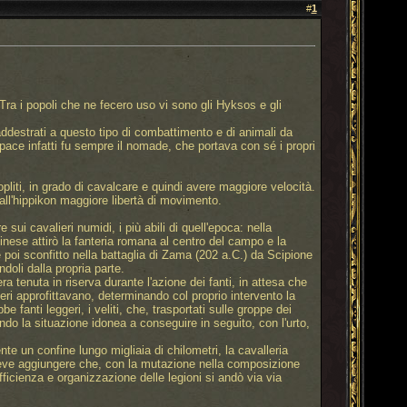
#
1
 Tra i popoli che ne fecero uso vi sono gli Hyksos e gli
ddestrati a questo tipo di combattimento e di animali da
ace infatti fu sempre il nomade, che portava con sé i propri
e opliti, in grado di cavalcare e quindi avere maggiore velocità.
 all'hippikon maggiore libertà di movimento.
ui cavalieri numidi, i più abili di quell'epoca: nella
aginese attirò la fanteria romana al centro del campo e la
oi sconfitto nella battaglia di Zama (202 a.C.) da Scipione
doli dalla propria parte.
 tenuta in riserva durante l'azione dei fanti, in attesa che
eri approfittavano, determinando col proprio intervento la
 fanti leggeri, i veliti, che, trasportati sulle groppe dei
ndo la situazione idonea a conseguire in seguito, con l'urto,
te un confine lungo migliaia di chilometri, la cavalleria
eve aggiungere che, con la mutazione nella composizione
ficienza e organizzazione delle legioni si andò via via