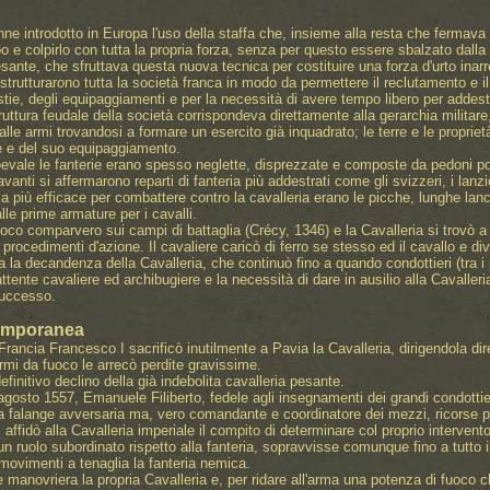
venne introdotto in Europa l'uso della staffa che, insieme alla resta che fermava 
o e colpirlo con tutta la propria forza, senza per questo essere sbalzato dalla 
 pesante, che sfruttava questa nuova tecnica per costituire una forza d'urto in
 strutturarono tutta la società franca in modo da permettere il reclutamento e i
bestie, degli equipaggiamenti e per la necessità di avere tempo libero per addes
truttura feudale della società corrispondeva direttamente alla gerarchia militar
lle armi trovandosi a formare un esercito già inquadrato; le terre e le proprie
e e del suo equipaggiamento.
oevale le fanterie erano spesso neglette, disprezzate e composte da pedoni po
avanti si affermarono reparti di fanteria più addestrati come gli svizzeri, i lan
ma più efficace per combattere contro la cavalleria erano le picche, lunghe lanc
alle prime armature per i cavalli.
oco comparvero sui campi di battaglia (Crécy, 1346) e la Cavalleria si trovò 
 procedimenti d'azione. Il cavaliere caricò di ferro se stesso ed il cavallo e di
a la decandenza della Cavalleria, che continuò fino a quando condottieri (tra i
ente cavaliere ed archibugiere e la necessità di dare in ausilio alla Cavalleria 
successo.
emporanea
 Francia Francesco I sacrificò inutilmente a Pavia la Cavalleria, dirigendola di
armi da fuoco le arrecò perdite gravissime.
finitivo declino della già indebolita cavalleria pesante.
gosto 1557, Emanuele Filiberto, fedele agli insegnamenti dei grandi condottieri d
a falange avversaria ma, vero comandante e coordinatore dei mezzi, ricorse prim
affidò alla Cavalleria imperiale il compito di determinare col proprio intervento
 un ruolo subordinato rispetto alla fanteria, sopravvisse comunque fino a tutto 
 movimenti a tenaglia la fanteria nemica.
 manovriera la propria Cavalleria e, per ridare all'arma una potenza di fuoco