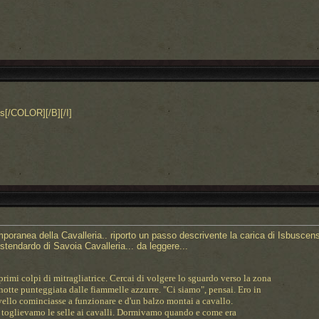
s[/COLOR][/B][/I]
mporanea della Cavalleria.. riporto un passo descrivente la carica di Isbuscen
stendardo di Savoia Cavalleria... da leggere...
primi colpi di mitragliatrice. Cercai di volgere lo sguardo verso la zona
notte punteggiata dalle fiammelle azzurre. "Ci siamo", pensai. Ero in
vello cominciasse a funzionare e d'un balzo montai a cavallo.
 toglievamo le selle ai cavalli. Dormivamo quando e come era