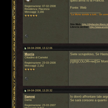
quest'arma fu la Francia.
Registrazione: 07-02-2008
Fonte: Web
Residenza: Piacenza
__________________
Messaggi: 3,166
"La Morte sorride a tutti... Un uom
Sito Web:
http://digilander.libero
Libreria on-line:
http://www.anobi
04-04-2008, 13.12.06
Morris
Siete scrupoloso, Sir Hastat
Cittadino di Camelot
__________________
[I][B][COLOR=red]Sir Morri
Registrazione: 23-03-2008
Messaggi: 2,162
04-04-2008, 13.20.32
llamrei
Io dovrò affrontare tale a
Dama
Se sarà consono a quanto qu
Registrazione: 23-03-2007