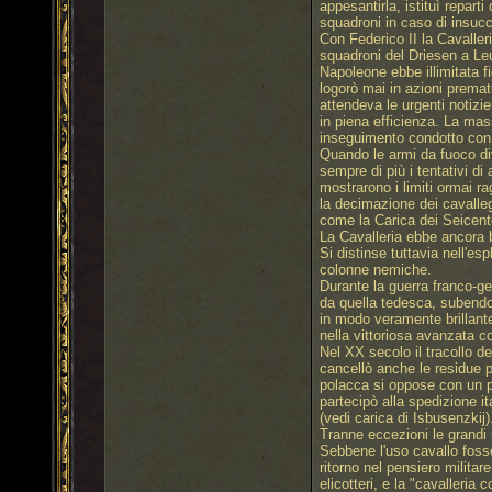
appesantirla, istituì repart
squadroni in caso di insucc
Con Federico II la Cavaller
squadroni del Driesen a Leu
Napoleone ebbe illimitata f
logorò mai in azioni premat
attendeva le urgenti notiz
in piena efficienza. La mas
inseguimento condotto con l
Quando le armi da fuoco dive
sempre di più i tentativi d
mostrarono i limiti ormai ra
la decimazione dei cavallegg
come la Carica dei Seicent
La Cavalleria ebbe ancora 
Si distinse tuttavia nell'es
colonne nemiche.
Durante la guerra franco-ge
da quella tedesca, subendo 
in modo veramente brillante
nella vittoriosa avanzata co
Nel XX secolo il tracollo de
cancellò anche le residue p
polacca si oppose con un pa
partecipò alla spedizione i
(vedi carica di Isbusenzkij)
Tranne eccezioni le grandi 
Sebbene l'uso cavallo fosse
ritorno nel pensiero militar
elicotteri, e la "cavalleria 