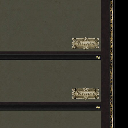
#
3
#
4