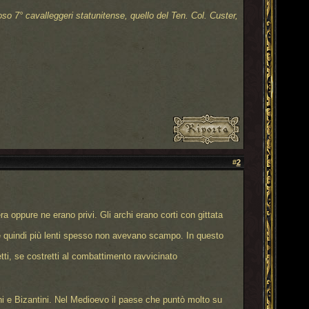
moso 7° cavalleggeri statunitense, quello del Ten. Col. Custer,
#
2
era oppure ne erano privi. Gli archi erano corti con gittata
lli e quindi più lenti spesso non avevano scampo. In questo
etti, se costretti al combattimento ravvicinato
ani e Bizantini. Nel Medioevo il paese che puntò molto su