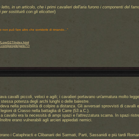
letto, in un articolo, che i primi cavalieri dell'aria furono i componenti del fa
per sostituirli con gli elicotteri
)
o non può fare altro che sorriderle di rimando..."
.it/LoreG27/index.html
i.com/people/gelo77/
zava cavalli piccoli, veloci e agili; i cavalieri portavano un'armatura molto legg
stessa potenza degli archi lunghi o delle balestre.
iedeva nella possibilità di colpire a distanza. Gli avversari sprovvisti di cava
legioni di Crasso nella battaglia di Carre (53 a.C.).
i a cavallo era la necessità di ampi spazi e l'attrezzatura scarna. In spazi ristr
ltre erano vulnerabili agli arcieri appiedati nemici.
a erano i Cataphracti e Clibanarii dei Sarmati, Parti, Sassanidi e più tardi Rom