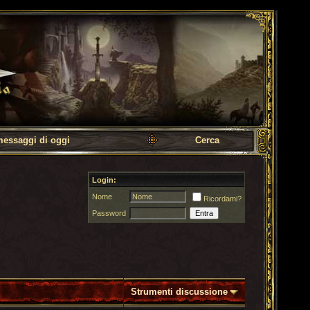
messaggi di oggi
Cerca
Login:
Nome
Ricordami?
Password
Strumenti discussione