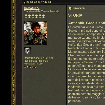
04-04-2008, 12.42.24
Hastatus77
Cavalleria
Cavaliere della Tavola Rotonda
STORIA
Antichità, Grecia an
La combinazione di uomo, arc
Scoloti; i più noti sono gli
La cavalleria, composta di 
monta selezionati ed impieg
averi, esercitava l'allevame
Nell'antica Grecia e nell'Im
Nell'antica Grecia tutti i ca
Ma col passare degli anni s
I Romani fino alle guerre p
Registrazione: 07-02-2008
Il primo comandante a sfrutt
Residenza: Piacenza
battaglia di Canne (216 a.C.
Messaggi: 3,166
accerchiò con una manovra a
l'Africano, che aveva impara
La cavalleria romana comunq
il combattimento da loro con
rotta dell'esercito nemico e
cavalli, erano destinati com
la vittoria decisiva sul ne
Nel tardo impero invece, con
acquistò sempre maggiore i
dell'esercito romano, forma
perdendo.