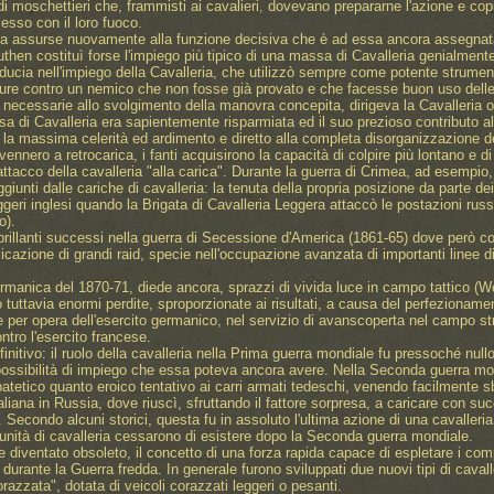
i di moschettieri che, frammisti ai cavalieri, dovevano prepararne l'azione e co
esso con il loro fuoco.
ia assurse nuovamente alla funzione decisiva che è ad essa ancora assegnata n
then costituì forse l'impiego più tipico di una massa di Cavalleria genialment
iducia nell'impiego della Cavalleria, che utilizzò sempre come potente strume
ure contro un nemico che non fosse già provato e che facesse buon uso delle p
ie necessarie allo svolgimento della manovra concepita, dirigeva la Cavalleri
sa di Cavalleria era sapientemente risparmiata ed il suo prezioso contributo all
a massima celerità ed ardimento e diretto alla completa disorganizzazione del
nnero a retrocarica, i fanti acquisirono la capacità di colpire più lontano e di
i attacco della cavalleria "alla carica". Durante la guerra di Crimea, ad esempi
ggiunti dalle cariche di cavalleria: la tenuta della propria posizione da parte de
eri inglesi quando la Brigata di Cavalleria Leggera attaccò le postazioni russe 
o).
brillanti successi nella guerra di Secessione d'America (1861-65) dove però c
plicazione di grandi raid, specie nell'occupazione avanzata di importanti linee d
rmanica del 1870-71, diede ancora, sprazzi di vivida luce in campo tattico (W
tuttavia enormi perdite, sproporzionate ai risultati, a causa del perfezionam
 per opera dell'esercito germanico, nel servizio di avanscoperta nel campo st
ntro l'esercito francese.
finitivo: il ruolo della cavalleria nella Prima guerra mondiale fu pressoché null
ossibilità di impiego che essa poteva ancora avere. Nella Seconda guerra mondi
tetico quanto eroico tentativo ai carri armati tedeschi, venendo facilmente s
taliana in Russia, dove riuscì, sfruttando il fattore sorpresa, a caricare con s
. Secondo alcuni storici, questa fu in assoluto l'ultima azione di una cavalleria 
unità di cavalleria cessarono di esistere dopo la Seconda guerra mondiale.
 diventato obsoleto, il concetto di una forza rapida capace di espletare i compi
e durante la Guerra fredda. In generale furono sviluppati due nuovi tipi di cavall
corazzata", dotata di veicoli corazzati leggeri o pesanti.