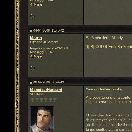
Messaggi: 3,842
04-04-2008, 13.48.42
Morris
Sarò ben lieto, Milady.
Cittadino di Camelot
__________________
[I][B][COLOR=red]Sir Morri
Registrazione: 23-03-2008
Messaggi: 2,162
06-04-2008, 20.44.43
MonsieurHussard
Carica di Insbuscenskij
Viandante
A proposito di storia conte
Russo servendo il glorioso 
Mi svegliai di soprassalto ai 
da cui provenivano e vidi la 
piedi ancora prima che il cer
Erano quattro giorni che non