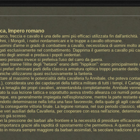
tica, Impero romano
o, freccia e cavallo è una delle armi più efficaci utilizzata fin dall'antichità.
 Unni, i Mongoli, i nativi nordamericani e le truppe a cavallo ottomane.
uomini d'arme in grado di combattere a cavallo, necessitava di uomini molto a
ati esclusivamente nel combattimento. Dapprima il guerriero a cavallo più cap
nto degli animali e predava i popoli sedentari.
pero persiano invece si preferiva l'uso del carro da guerra.
valieri tranne l'èlite degli "hetaroi" erano detti "hippikon": erano principalment
i preferì eliminare parti della classica armatura oplitica troppo pesante dando
uniche utilizzarono quasi esclusivamente la fanteria.
are al massimo le potenzialità della cavalleria fu Annibale, che poteva contare s
), considerata uno dei capolavori della tattica militare di tutti i tempi, il Cart
 tenaglia dei propri cavalieri, annientandola completamente. Annibale venne p
to la sua lezione tattica e soprattutto aveva stretto alleanza coi numidi portan
ue, era generalmente impiegata nell'esplorazione, mentre la parte restante era
dotto determinasse nella lotta una fase favorevole, della quale gli agili cavali
 la conseguente vittoria finale. La legione romana, nel suo periodo classico, ebbe
e veri ausiliari della Cavalleria, per cooperare con essa nell'azione, determina
mico già scosso.
 la pressione dei barbari alle frontiere e la necessità di presidiare efficacemen
mportanza grazie alla rapidità di spostamento che permetteva. A questo si d
to in misura sempre maggiore da barbari assimilati, la secolare tradizione di ef