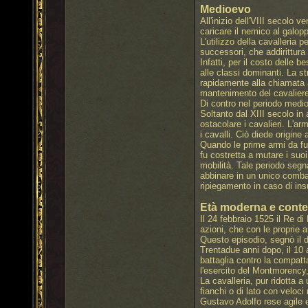
Medioevo
All'inizio dell'VIII secolo 
caricare il nemico al galopp
L'utilizzo della cavalleria
successori, che addirittura
Infatti, per il costo delle 
alle classi dominanti. La s
rapidamente alla chiamata a
mantenimento del cavalier
Di contro nel periodo medi
Soltanto dal XIII secolo in 
ostacolare i cavalieri. L'ar
i cavalli. Ciò diede origine 
Quando le prime armi da fu
fu costretta a mutare i suoi
mobilità. Tale periodo segn
abbinare in un unico combatt
ripiegamento in caso di in
Età moderna e cont
Il 24 febbraio 1525 il Re di
azioni, che con le proprie 
Questo episodio, segnò il de
Trentadue anni dopo, il 10 a
battaglia contro la compatt
l'esercito del Montmorency, 
La cavalleria, pur ridotta a
fianchi o di lato con veloci
Gustavo Adolfo rese agile e