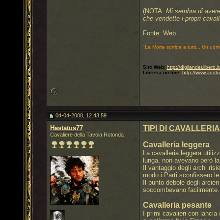
(NOTA:
Mi sembra di avere 
che vendette i propri cavalli 
Fonte: Web
__________________
"La Morte sorride a tutti... Un uom
Sito Web:
http://digilander.libero
Libreria on-line:
http://www.anobi
04-04-2008, 12.43.59
Hastatus77
TIPI DI CAVALLERIA
Cavaliere della Tavola Rotonda
Cavalleria leggera
La cavalleria leggera utiliz
lunga, non avevano però la 
Il vantaggio degli archi ris
modo i Parti sconfissero le 
Il punto debole degli arcier
soccombevano facilmente.Ino
Cavalleria pesante
I primi cavalieri con lanci