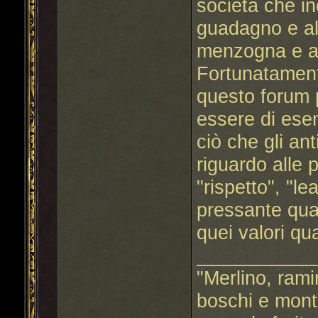
società che in
guadagno e all
menzogna e al
Fortunatament
questo forum 
essere di ese
ciò che gli an
riguardo alle 
"rispetto", "le
pressante qua
quei valori qu
___________
"Merlino, ramin
boschi e mont