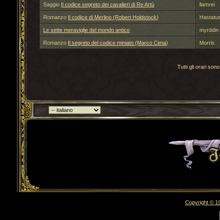
Saggio
Il codice segreto dei cavalieri di Re Artù
llamrei
Romanzo
Il codice di Merlino (Robert Holdstock)
Hastatu
Le sette meraviglie del mondo antico
myrddin
Romanzo
Il segreto del codice miniato (Marco Cima)
Morris
Tutti gli orari s
Torna indietro
Copyright © 19