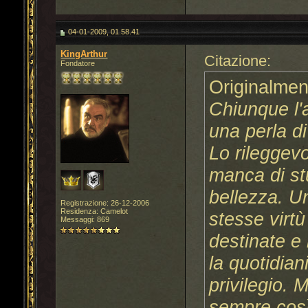
04-01-2009, 01.58.41
KingArthur
Citazione:
Fondatore
Originalmen
Chiunque l'
una perla di
Lo rileggevo
manca di st
bellezza. U
Registrazione: 26-12-2006
Residenza: Camelot
stesse virt
Messaggi: 869
destinate e 
la quotidian
privilegio.
sempre così