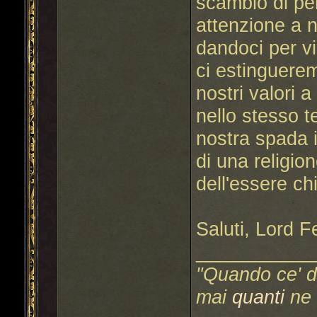
scambio di pe
attenzione a n
dandoci per vi
ci estinguere
nostri valori 
nello stesso t
nostra spada i
di una religi
dell'essere 
Saluti, Lord 
___________
"Quando ce' d
mai
quanti
ne 