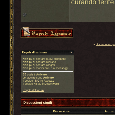
curando ferite
«
Discussione p
Regole di scrittura
Non puoi
postare nuovi argomenti
Non puoi
postare repliche
Non puoi
postare allegati
Non puoi
modificare i tuoi messaggi
BB code
è
Attivato
Le
faccine
sono
Attivato
Il codice
[IMG]
è
Attivato
Il codice HTML è
Disattivato
Regole del forum
Discussioni simili
Discussione
Autore