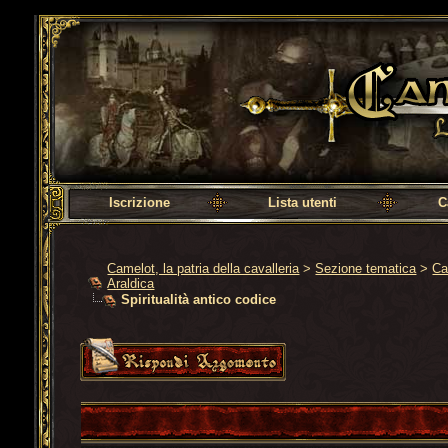
Camelot, la patria della cavalleria
Iscrizione
Lista utenti
C
Camelot, la patria della cavalleria
>
Sezione tematica
>
Ca
Araldica
Spiritualità antico codice