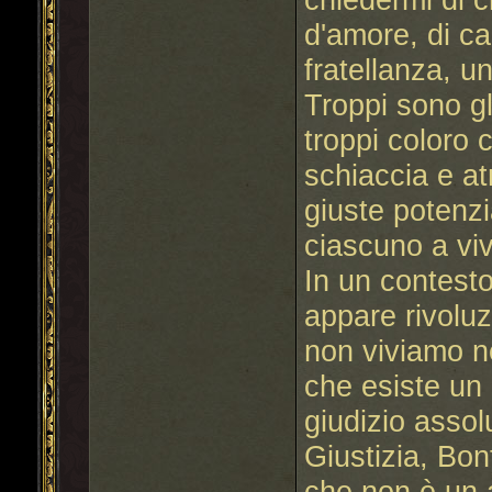
d'amore, di ca
fratellanza, u
Troppi sono gli
troppi coloro
schiaccia e at
giuste potenzia
ciascuno a viv
In un contest
appare rivoluz
non viviamo ne
che esiste un
giudizio assol
Giustizia, Bon
che non è un 