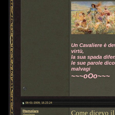
Un Cavaliere è de
virtù,
la sua spada difen
le sue parole dico
malvagi
~~~oOo~~~
06-01-2009, 16.23.24
Iltemplare
Come dicevo il
Viandante