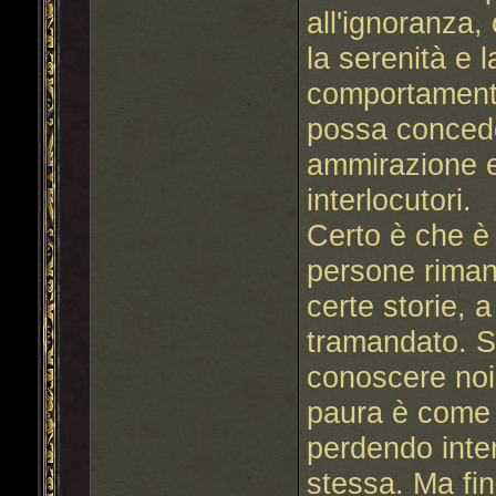
all'ignoranza,
la serenità e l
comportament
possa conceder
ammirazione e
interlocutori.
Certo è che 
persone rimang
certe storie, 
tramandato. Se
conoscere noi
paura è come 
perdendo inte
stessa. Ma fi