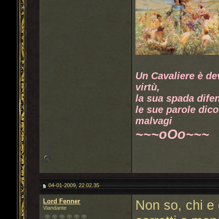
Un Cavaliere è de
virtù,
la sua spada difen
le sue parole dico
malvagi
~~~oOo~~~
04-01-2009, 22.02.35
Lord Fenner
Non so, chi e 
Viandante