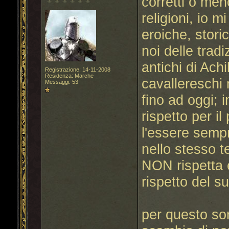
corretti o meno
religioni, io 
eroiche, stori
noi delle tradi
antichi di Achi
Registrazione: 14-11-2008
Residenza: Marche
cavallereschi 
Messaggi: 53
fino ad oggi; i
rispetto per il
l'essere sempr
nello stesso t
NON rispetta e
rispetto del s
per questo son