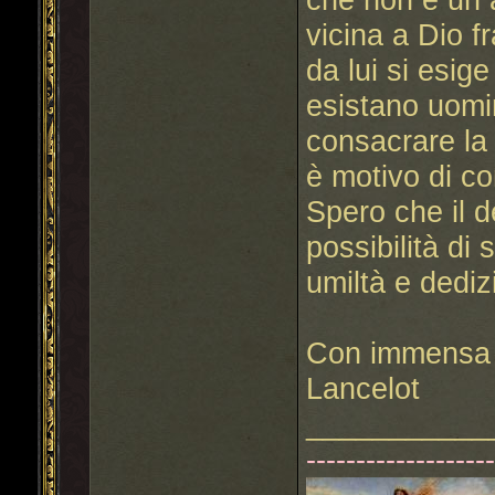
vicina a Dio f
da lui si esig
esistano uomin
consacrare la 
è motivo di c
Spero che il d
possibilità di
umiltà e dediz
Con immensa g
Lancelot
___________
------------------