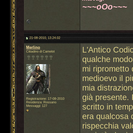
~~~oOo~~~
21-08-2010, 13.24.02
Merlino
L'Antico Codic
Cittadino di Camelot
qualche modo 
mi riprometto d
medioevo il pi
mia distrazio
già presente.
Registrazione: 17-08-2010
Residenza: Rossano
scritto in tem
Messaggi: 127
era qualcosa d
rispecchia val