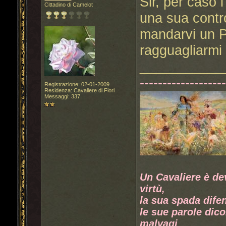
Sir, per caso 
Cittadino di Camelot
una sua contr
mandarvi un P
ragguagliarmi
___________
------------------
Registrazione: 02-01-2009
Residenza: Cavaliere di Fiori
Messaggi: 337
Un Cavaliere è de
virtù,
la sua spada difen
le sue parole dico
malvagi