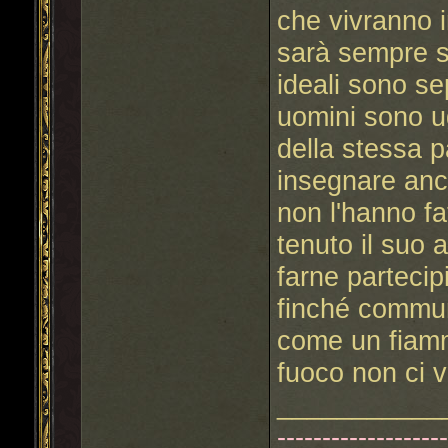
che vivranno i
sarà sempre s
ideali sono sep
uomini sono ug
della stessa p
insegnare anche
non l'hanno fat
tenuto il suo 
farne partecip
finché commu
come un fiammi
fuoco non ci v
___________
------------------