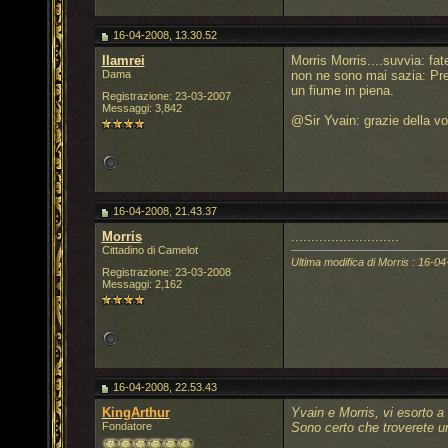
16-04-2008, 13.30.52
llamrei
Morris Morris....suvvia: fat
Dama
non ne sono mai sazia: Preg
un fiume in piena.
Registrazione: 23-03-2007
Messaggi: 3,842
@Sir Yvain: grazie della vos
16-04-2008, 21.43.37
Morris
...........................
Cittadino di Camelot
Ultima modifica di Morris : 16-04
Registrazione: 23-03-2008
Messaggi: 2,162
16-04-2008, 22.53.43
KingArthur
Yvain e Morris, vi esorto a
Fondatore
Sono certo che troverete un
__________________