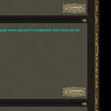
#
23
 quale avete spezzato lo svolgimento della trama nel mio
#
24