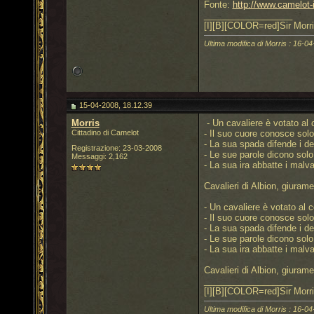
Fonte:
http://www.camelot-
__________________
[I][B][COLOR=red]Sir Morri
Ultima modifica di Morris : 16-04
15-04-2008, 18.12.39
Morris
- Un cavaliere è votato al 
Cittadino di Camelot
- Il suo cuore conosce solo 
- La sua spada difende i deb
Registrazione: 23-03-2008
- Le sue parole dicono solo 
Messaggi: 2,162
- La sua ira abbatte i malva
Cavalieri di Albion, giurame
- Un cavaliere è votato al 
- Il suo cuore conosce solo 
- La sua spada difende i deb
- Le sue parole dicono solo 
- La sua ira abbatte i malva
Cavalieri di Albion, giurame
__________________
[I][B][COLOR=red]Sir Morri
Ultima modifica di Morris : 16-04