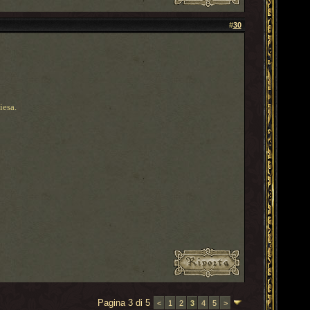
#
30
iesa.
Pagina 3 di 5
<
1
2
3
4
5
>