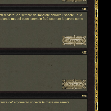
#
26
ti di vista: c'è sempre da imparare dall'altrui sapere...e io
parlando ma del buon idromele farà scorrere le parole come
#
27
#
28
rtanza dell'argomento richiede la massima serietà.