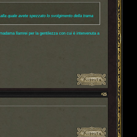
 alla quale avete spezzato lo svolgimento della trama
madama llamrei per la gentilezza con cui è intervenuta a
#
25