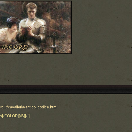
rc.it/cavalleria/antico_codice.htm
s[/COLOR][/B][/I]