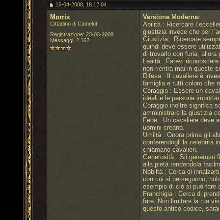
15-04-2008, 18.12.04
Morris
Versione Moderna:
Cittadino di Camelot
Abilità : Ricercare l´eccell
giustizia invece che per l´
Registrazione: 23-03-2008
Giustizia : Ricercate sempre
Messaggi: 2,162
quindi deve essere utilizzat
di trovarlo con furia, allora
Lealtà : Fatevi riconoscere 
non rientra mai in queste si
Difesa : Il cavaliere è inve
famiglia e tutti coloro che m
Coraggio : Essere un cavalie
ideali e le persone importa
Coraggio inoltre significa 
amministrare la giustizia co
Fede : Un cavaliere deve av
uomini creano.
Umiltà : Onora prima gli altr
conferendogli la celebrità i
chiamano cavalieri.
Generosità : Sii generoso f
alla pietà rendendola facilm
Nobiltà : Cerca di innalzart
con cui si perseguono, nobili
esempio di ciò si può fare 
Franchigia : Cerca di prend
fare. Non limitare la tua v
questo antico codice, sarai 