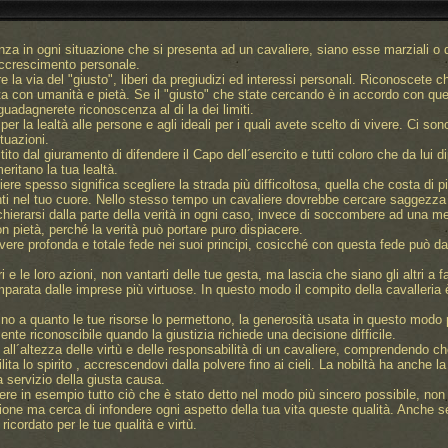
enza in ogni situazione che si presenta ad un cavaliere, siano esse marziali o d
accrescimento personale.
 la via del "giusto", liberi da pregiudizi ed interessi personali. Riconoscete c
a con umanità e pietà. Se il "giusto" che state cercando è in accordo con quell
 guadagnerete riconoscenza al di la dei limiti.
per la lealtà alle persone e agli ideali per i quali avete scelto di vivere. Ci so
tuazioni.
stito dal giuramento di difendere il Capo dell´esercito e tutti coloro che da lui
eritano la tua lealtà.
re spesso significa scegliere la strada più difficoltosa, quella che costa di più
nti nel tuo cuore. Nello stesso tempo un cavaliere dovrebbe cercare saggezza p
schierarsi dalla parte della verità in ogni caso, invece di soccombere ad una 
n pietà, perché la verità può portare puro dispiacere.
ere profonda e totale fede nei suoi principi, cosicché con questa fede può dar
i e le loro azioni, non vantarti delle tue gesta, ma lascia che siano gli altri a f
mparata dalle imprese più virtuose. In questo modo il compito della cavalleria è 
ino a quanto le tue risorse lo permettono, la generosità usata in questo modo 
ente riconoscibile quando la giustizia richiede una decisione difficile.
i all´altezza delle virtù e delle responsabilità di un cavaliere, comprendendo c
ta lo spirito , accrescendovi dalla polvere fino ai cieli. La nobiltà ha anche la 
a servizio della giusta causa.
ere in esempio tutto ciò che è stato detto nel modo più sincero possibile, non
isione ma cerca di infondere ogni aspetto della tua vita queste qualità. Anche 
ricordato per le tue qualità e virtù.