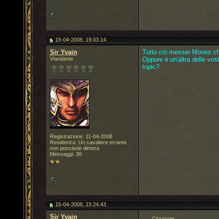
15-04-2008, 19.03.14
Sir Yvain
Tutto ciò messer Monris ch
Viandante
Oppure è un'altra delle vos
topic?
Registrazione: 11-04-2008
Residenza: Un cavaliere errante
non possiede dimora
Messaggi: 38
15-04-2008, 23.24.43
Sir Yvain
Citazione: