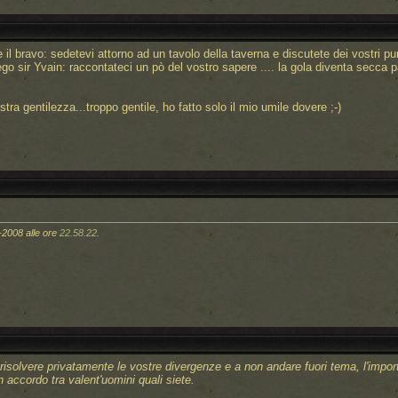
e il bravo: sedetevi attorno ad un tavolo della taverna e discutete dei vostri pun
o sir Yvain: raccontateci un pò del vostro sapere .... la gola diventa secca 
tra gentilezza...troppo gentile, ho fatto solo il mio umile dovere ;-)
-2008 alle ore
22.58.22
.
 risolvere privatamente le vostre divergenze e a non andare fuori tema, l'impo
 accordo tra valent'uomini quali siete.