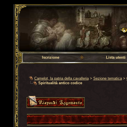
Camelot, la patria dell
Iscrizione
Lista utenti
Camelot, la patria della cavalleria
>
Sezione tematica
>
Spiritualità antico codice