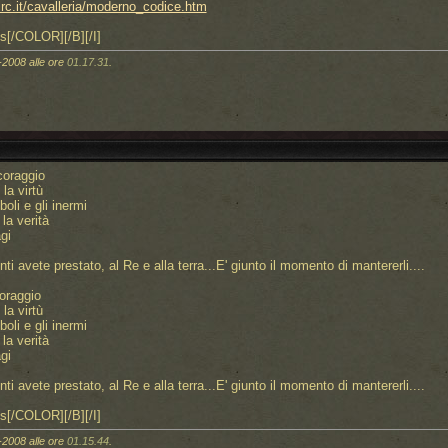
irc.it/cavalleria/moderno_codice.htm
s[/COLOR][/B][/I]
-2008 alle ore
01.17.31
.
coraggio
la virtù
oli e gli inermi
la verità
gi
nti avete prestato, al Re e alla terra...E' giunto il momento di mantererli....
coraggio
la virtù
oli e gli inermi
la verità
gi
nti avete prestato, al Re e alla terra...E' giunto il momento di mantererli....
s[/COLOR][/B][/I]
-2008 alle ore
01.15.44
.