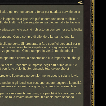
#
21
i altro genere, cercando la forza per usarla a servizio della
he la spada della giustizia può essere una cosa terribile, e
o degli altri, e lo perseguite senza piegarvi alla tentazione
no situazioni nelle quali è richiesto un compromesso: la lealtà
 dipendono. Cerca sempre di difendere la tua nazione, la
 alla persona. Sii preparato a fare sacrifici personali per gli
er riconoscere che la stupidità e il coraggio sono cugini.
menzogna veloce. Cerca sempre la verità, ma ricorda di
e speranze contro la disperazione e le imperfezioni che gli
arlo per te. Racconta le imprese degli altri prima delle tue,
ben fatto e glorificato, aiutando tutti coloro che si
previene l´egoismo personale. Inoltre questo spiana la via
he sebbene gli ideali non possono essere raggiunti, la qualità
tendenza ad influenzare gli altri, offrendo un irresistibile
 per ricevere meriti personali, ma perché è la cosa giusta da
se riuscirai a vivere solamente in piccola parte secondo