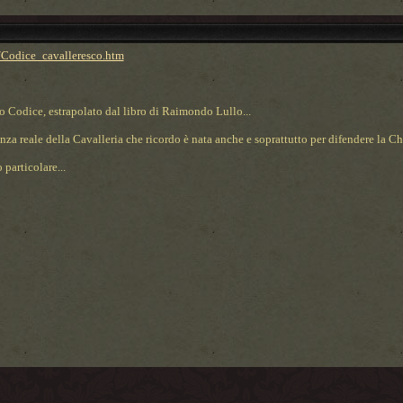
/Codice_cavalleresco.htm
o Codice, estrapolato dal libro di Raimondo Lullo...
nza reale della Cavalleria che ricordo è nata anche e soprattutto per difendere la Ch
 particolare...