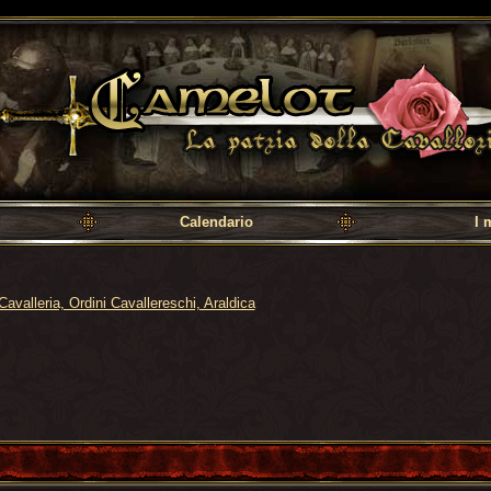
a cavalleria
Calendario
I 
Cavalleria, Ordini Cavallereschi, Araldica