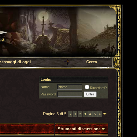
messaggi di oggi
Cerca
Login:
Nome
Ricordami?
Password
Pagina 3 di 5
<
1
2
3
4
5
>
Strumenti discussione