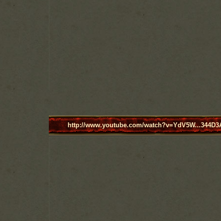
http://www.youtube.com/watch?v=YdV5W...344D3