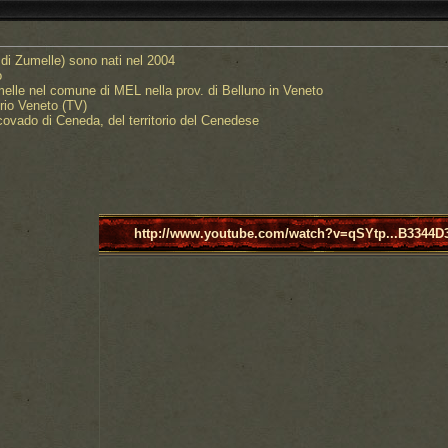
 di Zumelle) sono nati nel 2004
o
melle nel comune di MEL nella prov. di Belluno in Veneto
rio Veneto (TV)
ovado di Ceneda, del territorio del Cenedese
http://www.youtube.com/watch?v=qSYtp...B3344D