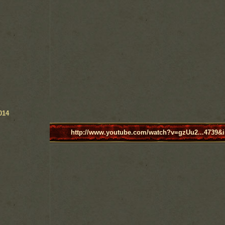
014
http://www.youtube.com/watch?v=gzUu2...4739&