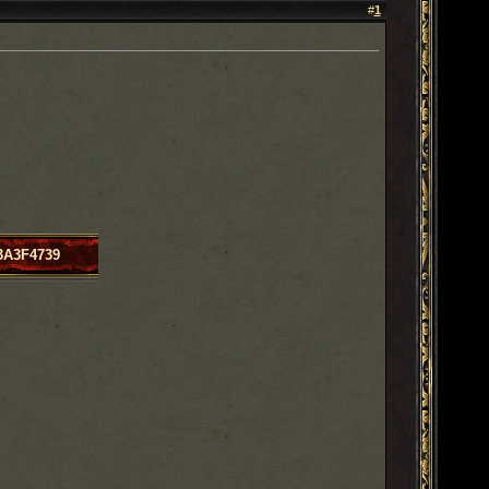
#
1
3A3F4739