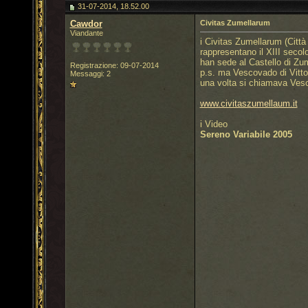
31-07-2014, 18.52.00
Cawdor
Civitas Zumellarum
Viandante
i Civitas Zumellarum (Città
rappresentano il XIII secol
han sede al Castello di Zu
Registrazione: 09-07-2014
p.s. ma Vescovado di Vitto
Messaggi: 2
una volta si chiamava Vesc
www.civitaszumellaum.it
i Video
Sereno Variabile 2005