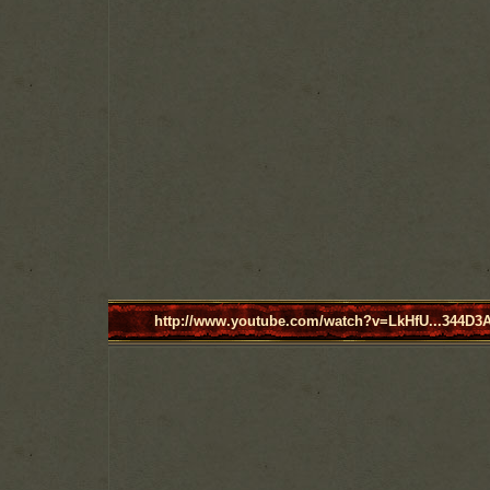
http://www.youtube.com/watch?v=LkHfU...344D3