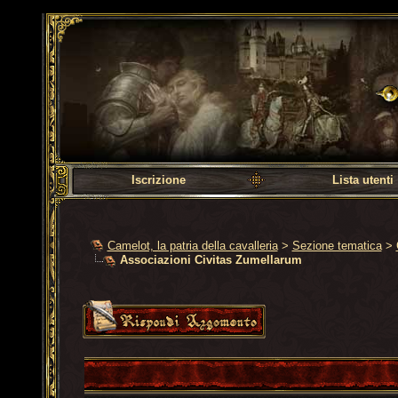
Camelot, la patria dell
Iscrizione
Lista utenti
Camelot, la patria della cavalleria
>
Sezione tematica
>
Associazioni Civitas Zumellarum