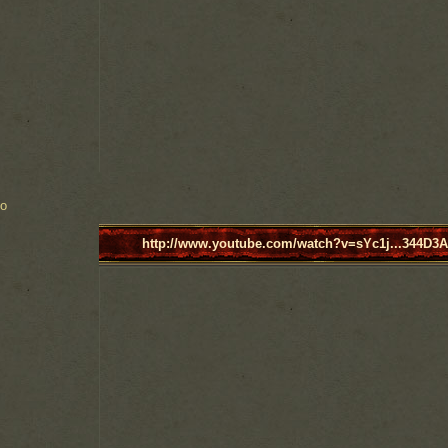
to
http://www.youtube.com/watch?v=sYc1j...344D3A