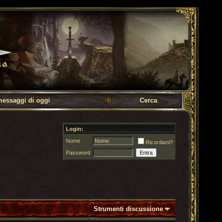
messaggi di oggi
Cerca
Login:
Nome
Ricordami?
Password
Strumenti discussione