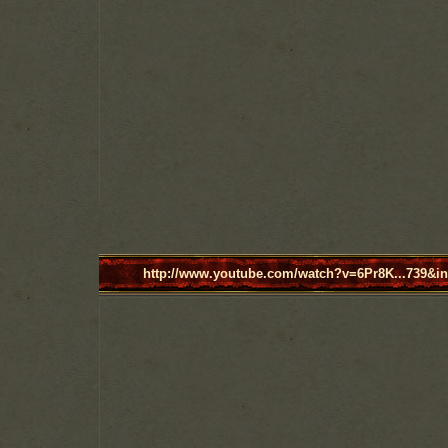
http://www.youtube.com/watch?v=6Pr8K...739&in