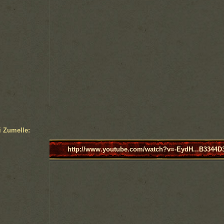
i Zumelle:
http://www.youtube.com/watch?v=-EydH...B3344D