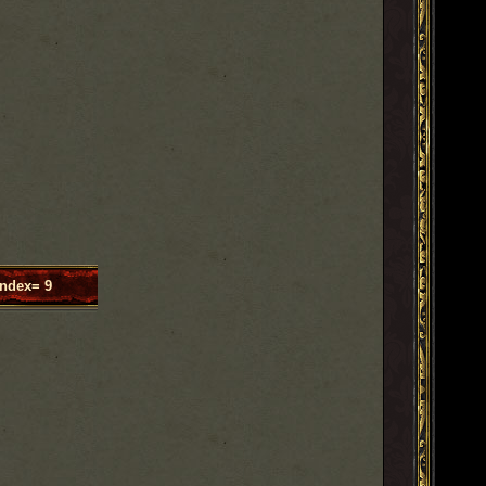
index= 9