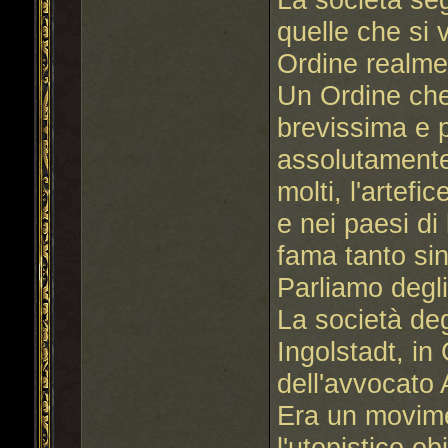
quelle che si 
Ordine realmen
Un Ordine che
brevissima e 
assolutamente
molti, l'artef
e nei paesi di
fama tanto sin
Parliamo degli
La società deg
Ingolstadt, i
dell'avvocat
Era un movime
l'utopistico ob