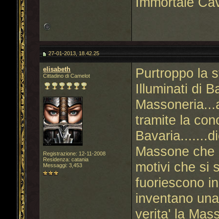
Immortale Cav
27-01-2013, 18.42.25
elisabeth
Purtroppo la st
Cittadino di Camelot
Illuminati di 
Massoneria...a
tramite la con
Bavaria......
Massone che 
Registrazione: 12-11-2008
Residenza: catania
motivi che si 
Messaggi: 3,453
fuoriescono i
inventano una 
verita' la Mas