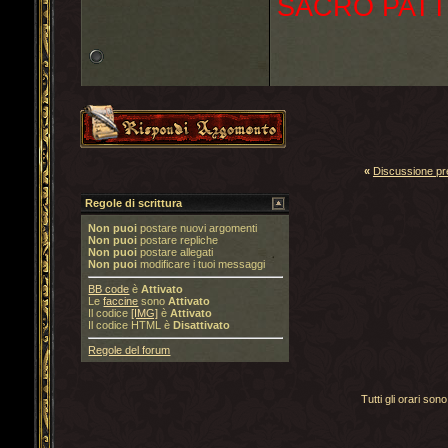
SACRO PATT
«
Discussione p
Regole di scrittura
Non puoi
postare nuovi argomenti
Non puoi
postare repliche
Non puoi
postare allegati
Non puoi
modificare i tuoi messaggi
BB code
è
Attivato
Le
faccine
sono
Attivato
Il codice
[IMG]
è
Attivato
Il codice HTML è
Disattivato
Regole del forum
Tutti gli orari s