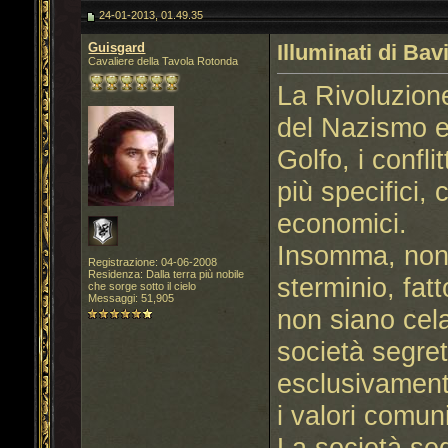
24-01-2013, 01.49.35
Guisgard
Illuminati di Bav
Cavaliere della Tavola Rotonda
La Rivoluzion
del Nazismo e
Golfo, i confli
più specifici, 
economici.
Insomma, non 
Registrazione: 04-06-2008
Residenza: Dalla terra più nobile
sterminio, fatt
che sorge sotto il cielo
Messaggi: 51,905
non siano celat
società segre
esclusivamente
i valori comun
La società seg