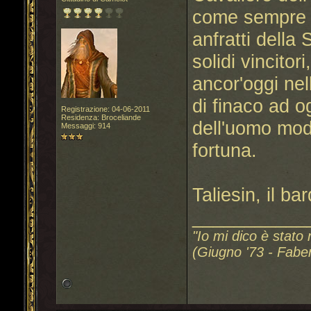
come sempre si
anfratti della 
solidi vincito
ancor'oggi nel
di finaco ad o
Registrazione: 04-06-2011
Residenza: Broceliande
dell'uomo mode
Messaggi: 914
fortuna.
Taliesin, il ba
___________
"Io mi dico è stato 
(Giugno '73 - Fabe