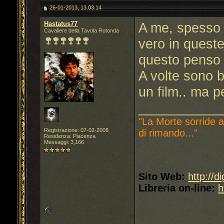
26-01-2013, 13.03.14
Hastatus77
A me, spesso 
Cavaliere della Tavola Rotonda
vero in queste
questo penso 
A volte sono b
un film.. ma p
___________
"La Morte sorride a
Registrazione: 07-02-2008
di rimando..."
Residenza: Piacenza
Messaggi: 3,166
Sito Web:
http://d
Libreria on-line:
h