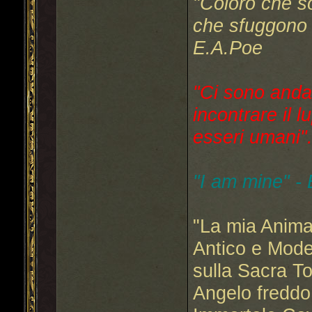
"Coloro che s
che sfuggono a
E.A.Poe
"Ci sono anda
incontrare il l
esseri umani"..
"I am mine" -
"La mia Anima
Antico e Mode
sulla Sacra T
Angelo freddo