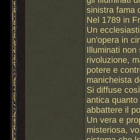
sinistra fama
Nel 1789 in Fr
Un ecclesiasti
un'opera in cin
Illuminati non 
rivoluzione, ma
potere e contr
manicheista de
Si diffuse cos
antica quanto 
abbattere il po
Un vera e pro
misteriosa, vo
sistema che l