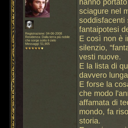
hanno portato
sciagure nel 
soddisfacenti 
fantaipotesi de
Registrazione: 04-06-2008
E così non è i
Residenza: Dalla terra più nobile
che sorge sotto il cielo
Messaggi: 51,905
silenzio, “fan
vesti nuove.
E la lista di 
davvero lunga
E forse la co
che modo l'an
affamata di te
mondo, fa riso
storia.