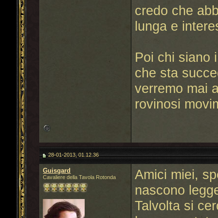
credo che abbi
lunga e intere
Poi chi siano 
che sta succed
verremo mai a
rovinosi movim
28-01-2013, 01.12.36
Guisgard
Amici miei, sp
Cavaliere della Tavola Rotonda
nascono legge
Talvolta si ce