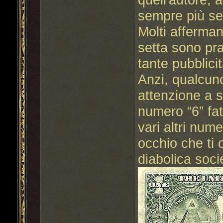
sempre più se
Molti afferman
setta sono pr
tante pubblici
Anzi, qualcuno
attenzione a s
numero “6” fat
vari altri num
occhio che ti 
diabolica soci