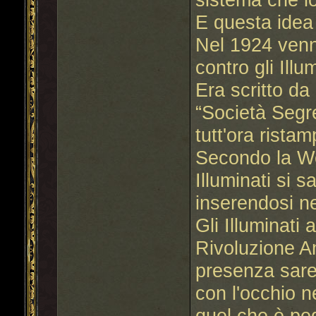
E questa idea
Nel 1924 venne
contro gli Illum
Era scritto d
“Società Segr
tutt'ora ristam
Secondo la Web
Illuminati si s
inserendosi ne
Gli Illuminati
Rivoluzione Am
presenza sare
con l'occhio ne
quel che è pe