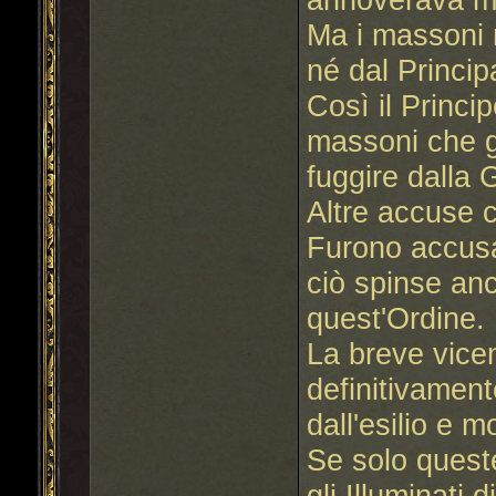
Ma i massoni 
né dal Princip
Così il Princi
massoni che gl
fuggire dalla
Altre accuse c
Furono accusati
ciò spinse an
quest'Ordine.
La breve vicen
definitivamen
dall'esilio e 
Se solo quest
gli Illuminati 