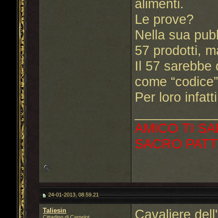
alimenti.
Le prove?
Nella sua pubbl
57 prodotti, m
Il 57 sarebbe q
come “codice” 
Per loro infatt
___________
AMICO TI SA
SACRO PATT
24-01-2013, 08.59.21
Taliesin
Cavaliere dell'
Cittadino di Camelot