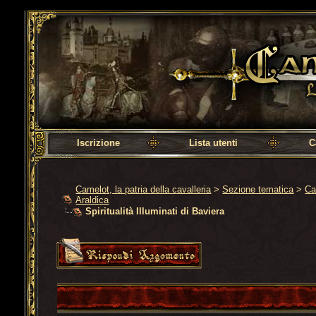
Camelot, la patria della cavalleria
Iscrizione
Lista utenti
C
Camelot, la patria della cavalleria
>
Sezione tematica
>
Ca
Araldica
Spiritualità Illuminati di Baviera