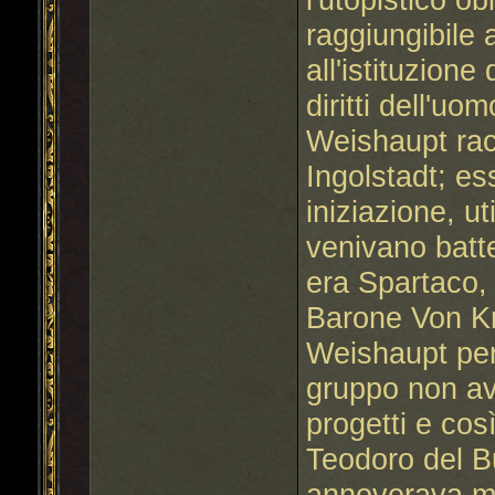
raggiungibile 
all'istituzion
diritti dell'uom
Weishaupt racc
Ingolstadt; es
iniziazione, ut
venivano batt
era Spartaco, 
Barone Von Kn
Weishaupt per
gruppo non ave
progetti e cos
Teodoro del B
annoverava mol