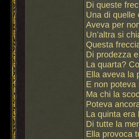
Di queste frec
Una di quelle 
Aveva per nom
Un’altra si c
Questa frecci
Di prodezza e 
La quarta? C
Ella aveva la
E non poteva 
Ma chi la sco
Poteva ancora
La quinta era
Di tutte la me
Ella provoca t