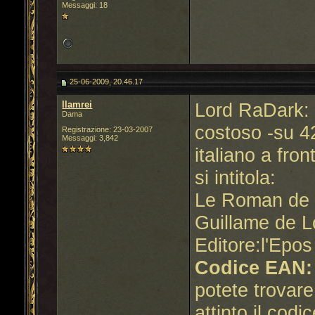
Messaggi: 18
25-06-2009, 20.46.17
llamrei
Lord RaDark: 
Dama
costoso -su 42
Registrazione: 23-03-2007
Messaggi: 3,842
italiano a fron
si intitola:
Le Roman de 
Guillame de L
Editore:l'Epos
Codice EAN:
potete trovare
attinto il codi