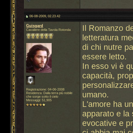
06-08-2009, 02.23.42
Guisgard
Il Romanzo de
Cavaliere della Tavola Rotonda
letteratura me
di chi nutre p
essere letto.
In esso vi è q
capacità, prop
personalizzare
Registrazione: 04-06-2008
umano.
Residenza: Dalla terra più nobile
che sorge sotto il cielo
Messaggi: 51,905
L'amore ha un
apparato e la 
evocative e p
ci abbia mai 