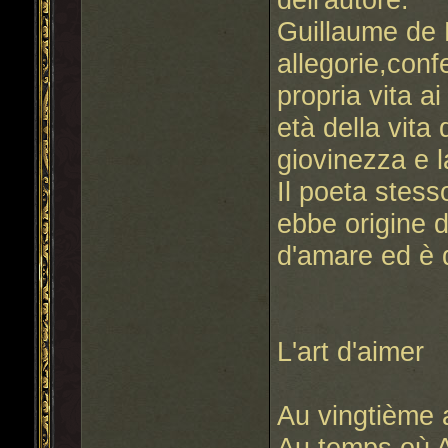
Guillaume de 
allegorie,co
propria vita ai
età della vita 
giovinezza e l
Il poeta stess
ebbe origine d
d'amare ed è 
L'art d'aimer
Au vingtième 
Au temps où 