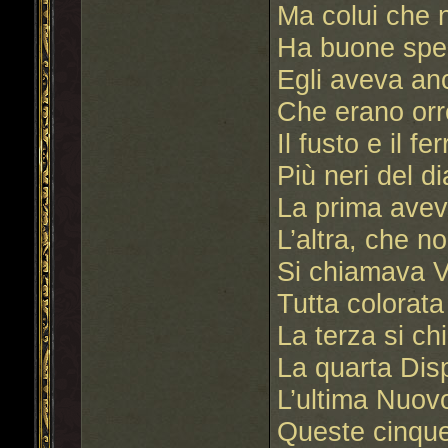
Ma colui che n
Ha buone sper
Egli aveva an
Che erano orr
Il fusto e il fe
Più neri del di
La prima ave
L’altra, che n
Si chiamava Vi
Tutta colorata 
La terza si c
La quarta Dis
L’ultima Nuov
Queste cinque