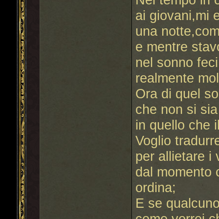
ai giovani,mi 
una notte,com'
e mentre sta
nel sonno fec
realmente mol
Ora di quel s
che non si si
in quello che 
Voglio tradurr
per allietare i 
dal momento c
ordina;
E se qualcun
come vorrei c