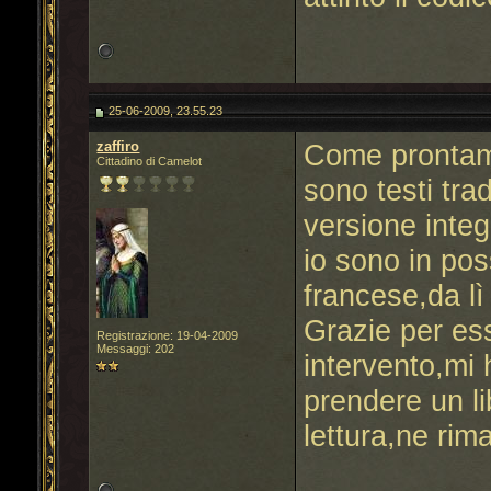
25-06-2009, 23.55.23
zaffiro
Come prontame
Cittadino di Camelot
sono testi trad
versione inte
io sono in pos
francese,da lì 
Grazie per es
Registrazione: 19-04-2009
Messaggi: 202
intervento,mi 
prendere un l
lettura,ne rim