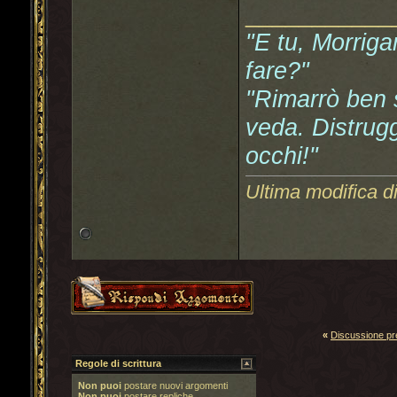
___________
"E tu, Morriga
fare?"
"Rimarrò ben s
veda. Distrugg
occhi!"
Ultima modifica d
«
Discussione p
Regole di scrittura
Non puoi
postare nuovi argomenti
Non puoi
postare repliche