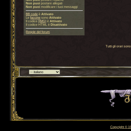
Non puoi
postare allegati
Non puoi
modificare i tuoi messaggi
BB code
è
Attivato
Le
faccine
sono
Attivato
Il codice
[IMG]
è
Attivato
Il codice HTML è
Disattivato
Regole del forum
Tutti gli orari s
Torna indietro
Copyright © 19