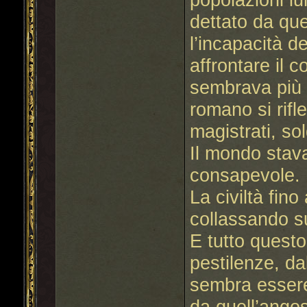
dettato da qu
l’incapacità d
affrontare il 
sembrava più i
romano si rifle
magistrati, so
Il mondo stav
consapevole.
La civiltà fin
collassando s
E tutto questo,
pestilenze, dal
sembra essere
da quell’angos