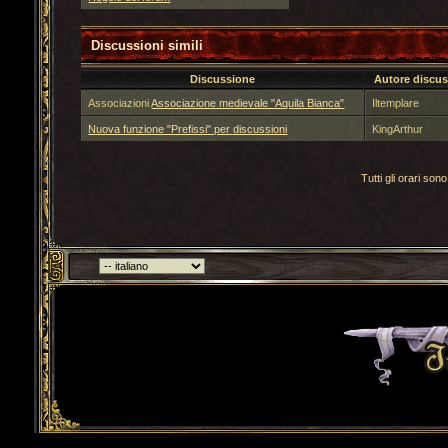
Discussioni simili
Discussione
Autore discu
Associazioni
Associazione medievale "Aquila Bianca"
Iltemplare
Nuova funzione "Prefissi" per discussioni
KingArthur
Tutti gli orari s
Torna indietro