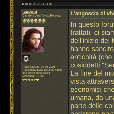
01-09-2010, 19.34.35
Guisgard
L'angoscia di vi
Cavaliere della Tavola Rotonda
In questo foru
trattati, ci s
dell’inizio de
hanno sancito
antichità (che 
cosiddetti “Sec
Registrazione: 04-06-2008
Residenza: Dalla terra più nobile
La fine del mo
che sorge sotto il cielo
Messaggi: 51,905
vista attravers
economici che
umana, da una
parte delle co
andarono perd