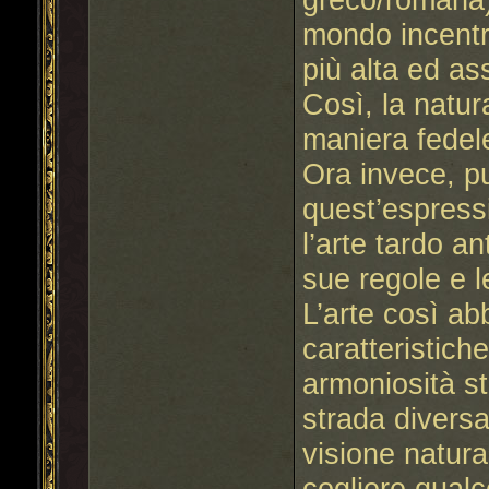
mondo incentr
più alta ed as
Così, la natur
maniera fedele 
Ora invece, pu
quest’espressi
l’arte tardo an
sue regole e l
L’arte così ab
caratteristic
armoniosità st
strada diversa
visione natura
cogliere qual