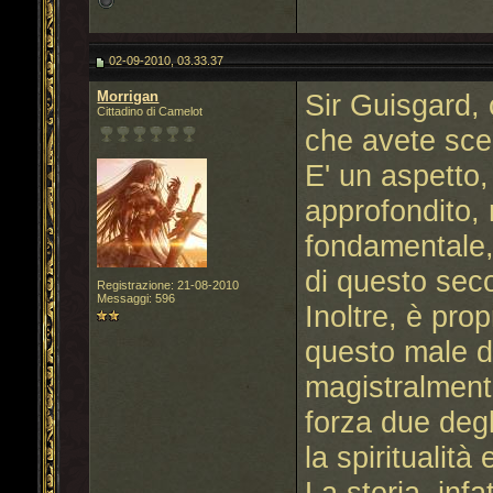
02-09-2010, 03.33.37
Morrigan
Sir Guisgard,
Cittadino di Camelot
che avete scelt
E' un aspetto
approfondito,
fondamentale,
di questo seco
Registrazione: 21-08-2010
Messaggi: 596
Inoltre, è pro
questo male di
magistralment
forza due deg
la spiritualità 
La storia, infa