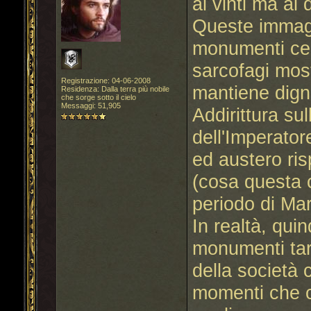
ai vinti ma al 
Queste immagin
monumenti cele
sarcofagi mo
Registrazione: 04-06-2008
mantiene digni
Residenza: Dalla terra più nobile
che sorge sotto il cielo
Messaggi: 51,905
Addirittura su
dell'Imperato
ed austero ris
(cosa questa 
periodo di Mar
In realtà, quind
monumenti tar
della società c
momenti che ca