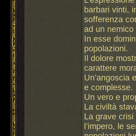
barbari vinti, i
sofferenza con
ad un nemico p
In esse domina
popolazioni.
Il dolore mostr
carattere mora
Un’angoscia e
e complesse.
Un vero e prop
La civiltà sta
La grave cris
l’impero, le s
popolazioni lu