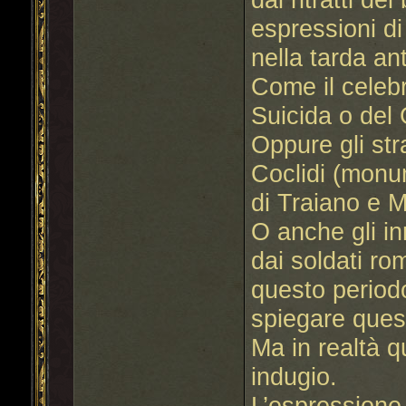
espressioni di
nella tarda ant
Come il celeb
Suicida o del
Oppure gli str
Coclidi (monu
di Traiano e M
O anche gli in
dai soldati ro
questo periodo
spiegare quest
Ma in realtà q
indugio.
L’espressione 