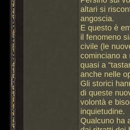
altari si risc
angoscia.
E questo è em
il fenomeno si
civile (le nuov
cominciano a m
quasi a “tastar
anche nelle o
Gli storici ha
di queste nuov
volontà e bis
inquietudine.
Qualcuno ha a
dai ritratti de