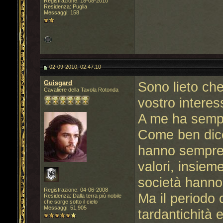
Registrazione: 18-08-2010
Residenza: Puglia
Messaggi: 158
02-09-2010, 02.47.10
Guisgard
Sono lieto ch
Cavaliere della Tavola Rotonda
vostro interes
A me ha sempr
Come ben dice 
hanno sempre r
valori, insiem
società hanno 
Registrazione: 04-06-2008
Ma il periodo 
Residenza: Dalla terra più nobile
che sorge sotto il cielo
Messaggi: 51,905
tardantichità 