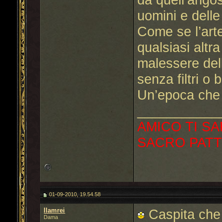
uomini e delle
Come se l’arte
qualsiasi altra
malessere del
senza filtri o 
Un’epoca che 
___________
AMICO TI SA
SACRO PATT
01-09-2010, 19.54.58
llamrei
Caspita che 
Dama