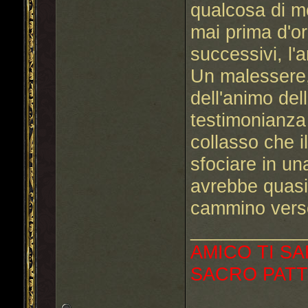
qualcosa di m
mai prima d'o
successivi, l'
Un malessere,
dell'animo del
testimonianza 
collasso che i
sfociare in un
avrebbe quasi
cammino verso 
___________
AMICO TI SA
SACRO PATT