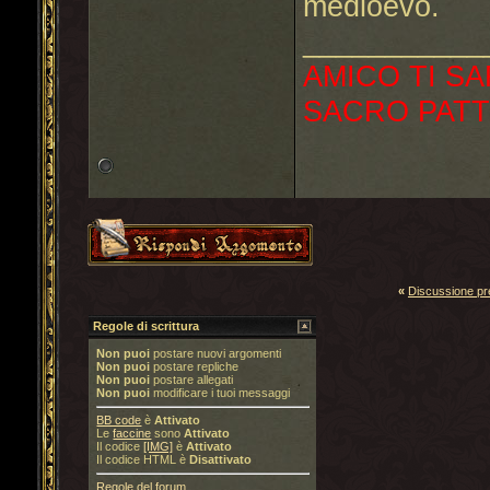
medioevo.
___________
AMICO TI SA
SACRO PATT
«
Discussione p
Regole di scrittura
Non puoi
postare nuovi argomenti
Non puoi
postare repliche
Non puoi
postare allegati
Non puoi
modificare i tuoi messaggi
BB code
è
Attivato
Le
faccine
sono
Attivato
Il codice
[IMG]
è
Attivato
Il codice HTML è
Disattivato
Regole del forum