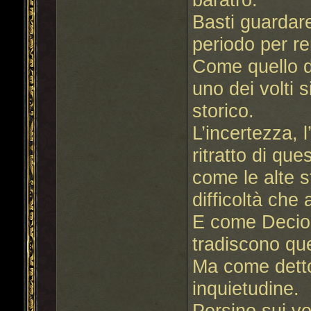
Basti guardare 
periodo per re
Come quello d
uno dei volti
storico.
L’incertezza, 
ritratto di q
come le alte s
difficoltà che
E come Decio, a
tradiscono qu
Ma come detto
inquietudine.
Persino sui volt