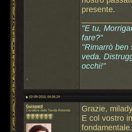
presente.
___________
"E tu, Morriga
fare?"
"Rimarrò ben s
veda. Distrugg
occhi!"
02-09-2010, 04.06.24
Guisgard
Grazie, milady
Cavaliere della Tavola Rotonda
E col vostro i
fondamentale