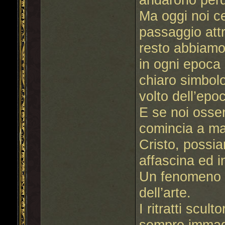
Ma oggi noi c
passaggio attr
resto abbiamo 
in ogni epoca 
chiaro simbol
volto dell’epo
E se noi osser
comincia a man
Cristo, possi
affascina ed i
Un fenomeno c
dell’arte.
I ritratti scul
sempre immagi