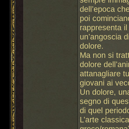
dell’epoca ch
poi comincian
rappresenta il
un’angoscia d
dolore.
Ma non si trat
dolore dell’an
attanagliare tu
giovani ai vec
Un dolore, un
segno di quest
di quel perio
L’arte classica
greco/romana)