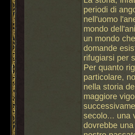
periodi di ang
nell'uomo l'an
mondo dell'an
un mondo che 
domande esist
rifugiarsi per 
Per quanto rig
particolare, n
nella storia d
maggiore vigo
successivament
secolo... una 
dovrebbe una v
nostro passat