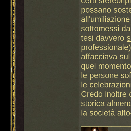
certi stereotip
possano sosten
all'umiliazione
sottomessi d
tesi davvero
s
professionale)
affacciava sul
quel momento,
le persone soff
le celebrazioni
Credo inoltre 
storica almen
la società alt
___________