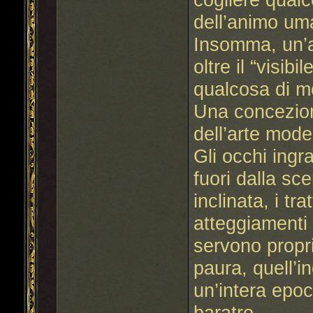
dell’animo um
Insomma, un’a
oltre il “visib
qualcosa di m
Una concezion
dell’arte mode
Gli occhi ingr
fuori dalla sc
inclinata, i tr
atteggiamenti 
servono propri
paura, quell’i
un’intera epoc
baratro.