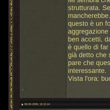
strutturata. S
mancherebbe. 
questo è un fo
aggregazione 
ben accetti, da
è quello di fa
già detto che 
pare che quest
interessante.
Vista l'ora: bu
09-05-2009, 19.15.14