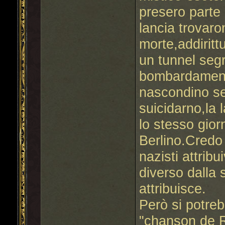
presero parte 
lancia trovaro
morte,addiritt
un tunnel segr
bombardament
nascondino seg
suicidarno,la 
lo stesso giorn
Berlino.Credo 
nazisti attrib
diverso dalla s
attribuisce.
Però si potreb
"chanson de R