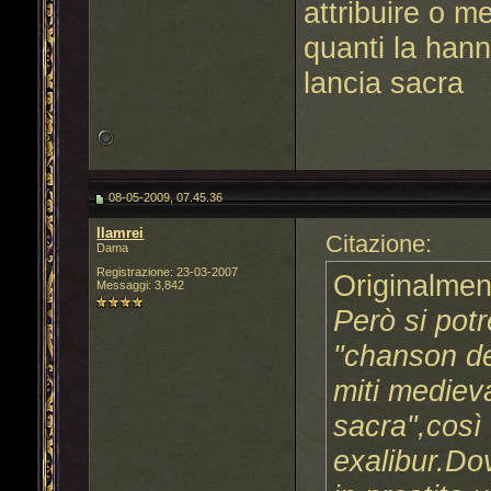
attribuire o me
quanti la hann
lancia sacra
08-05-2009, 07.45.36
llamrei
Citazione:
Dama
Registrazione: 23-03-2007
Originalmen
Messaggi: 3,842
Però si potr
"chanson de
miti medieva
sacra",così 
exalibur.Do