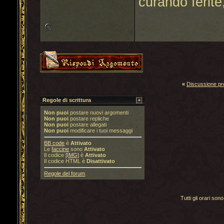
curando ferite
«
Discussione p
Regole di scrittura
Non puoi
postare nuovi argomenti
Non puoi
postare repliche
Non puoi
postare allegati
Non puoi
modificare i tuoi messaggi
BB code
è
Attivato
Le
faccine
sono
Attivato
Il codice
[IMG]
è
Attivato
Il codice HTML è
Disattivato
Regole del forum
Tutti gli orari s