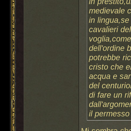
in prestito,
medievale c
in lingua,se
cavalieri de
voglia,come
dell'ordine 
potrebbe ri
cristo che 
acqua e san
del centurio
di fare un 
dall'argome
il permesso 
Mi sembra che