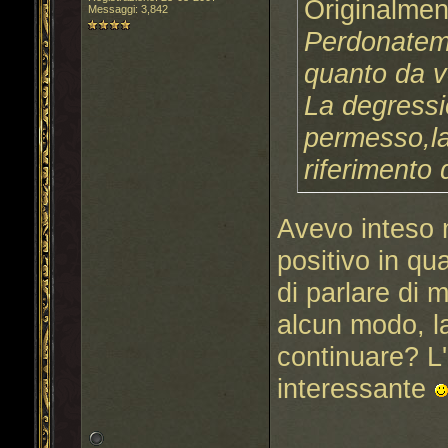
Originalmen
Messaggi: 3,842
Perdonatemi 
quanto da vo
La degressi
permesso,la
riferimento 
Avevo inteso
positivo in qu
di parlare di 
alcun modo, la
continuare? L
interessante