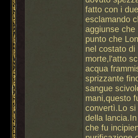
fatto con i du
esclamando ch
aggiunse che r
punto che Long
nel costato di
morte,l'atto s
acqua frammis
sprizzante fino
sangue scivolò
mani,questo f
convertì.Lo si l
della lancia.I
che fu incipie
purificazione 