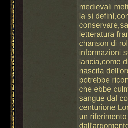
medievali mett
la si definì,c
conservare,sal
letteratura fr
chanson di rol
informazioni s
lancia,come d
nascita dell'or
potrebbe ricon
che ebbe culm
sangue dal cos
centurione Lon
un riferiment
dall'argomento