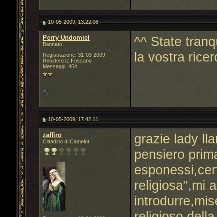
10-05-2009, 13.22.06
Perry Undomiel
^^ State tranq
Bannato
la vostra rice
Registrazione: 31-03-2009
Residenza: Fossano
Messaggi: 454
10-05-2009, 17.42.11
zaffiro
grazie lady ll
Cittadino di Camelot
pensiero prim
esponessi,cer
religiosa",mi 
introdurre,mi
religioso della