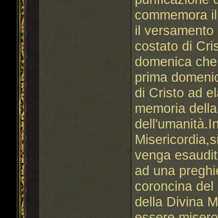
commemora il 
il versamento
costato di Cri
domenica che
prima domenic
di Cristo ad e
memoria della
dell'umanità.I
Misericordia,s
venga esaudit
ad una preghie
coroncina del 
della Divina M
essere misero