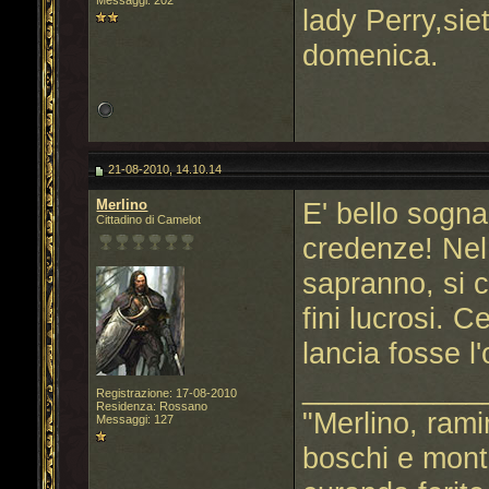
Messaggi: 202
lady Perry,sie
domenica.
21-08-2010, 14.10.14
Merlino
E' bello sogna
Cittadino di Camelot
credenze! Nel
sapranno, si c
fini lucrosi. 
lancia fosse l'
___________
Registrazione: 17-08-2010
Residenza: Rossano
"Merlino, ramin
Messaggi: 127
boschi e mont