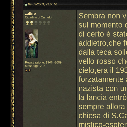
07-05-2009, 22.06.51
zaffiro
Sembra non vi
Cittadino di Camelot
sul momento d
di certo è sta
addietro,che f
dalla teca soll
vello rosso ch
Registrazione: 19-04-2009
Messaggi: 202
cielo,era il 19
forzatamente 
nazista con u
la lancia entrò
sempre allora 
chiesa di S.C
mistico-esoter