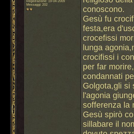
Registrazione: 19-04-2009
Messaggi: 202
conoscono.
Gesù fu crocif
festa,era d'us
crocefissi mor
lunga agonia,
crocifissi i co
per far morire,
condannati per
Golgota,gli s
l'agonia giung
sofferenza la
Gesù spirò co
sillabare il n
dovuto spezza