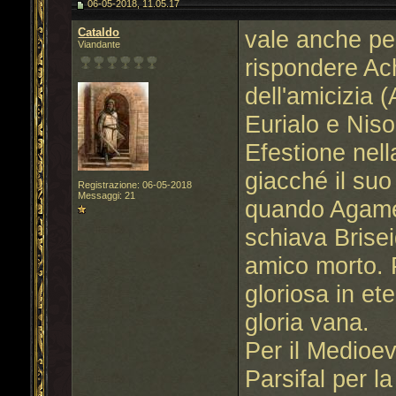
06-05-2018, 11.05.17
Cataldo
vale anche pe
Viandante
rispondere Achi
dell'amicizia 
Eurialo e Nis
Efestione nella
giacché il suo
Registrazione: 06-05-2018
Messaggi: 21
quando Agamen
schiava Brisei
amico morto. 
gloriosa in et
gloria vana.
Per il Medioev
Parsifal per l