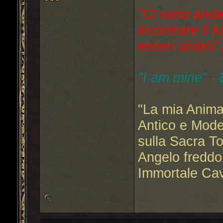
"Ci sono anda
incontrare il l
esseri umani"..
"I am mine" -
"La mia Anima
Antico e Mode
sulla Sacra T
Angelo freddo
Immortale Cav