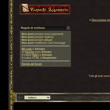
«
Discussione p
Regole di scrittura
Non puoi
postare nuovi argomenti
Non puoi
postare repliche
Non puoi
postare allegati
Non puoi
modificare i tuoi messaggi
BB code
è
Attivato
Le
faccine
sono
Attivato
Il codice
[IMG]
è
Attivato
Il codice HTML è
Disattivato
Regole del forum
Tutti gli orari s
Torna indietro