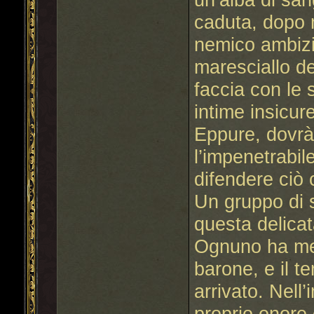
caduta, dopo m
nemico ambizi
maresciallo del
faccia con le 
intime insicur
Eppure, dovrà 
l’impenetrabile
difendere ciò 
Un gruppo di 
questa delica
Ognuno ha mess
barone, e il 
arrivato. Nell
proprio onore