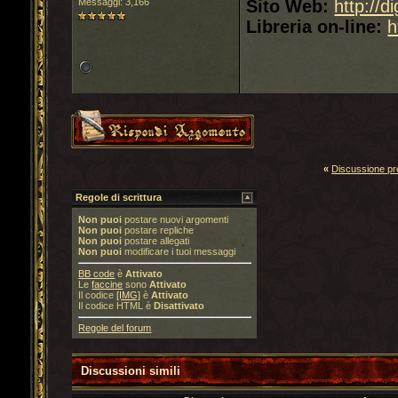
Messaggi: 3,166
Sito Web:
http://d
Libreria on-line:
h
«
Discussione p
Regole di scrittura
Non puoi
postare nuovi argomenti
Non puoi
postare repliche
Non puoi
postare allegati
Non puoi
modificare i tuoi messaggi
BB code
è
Attivato
Le
faccine
sono
Attivato
Il codice
[IMG]
è
Attivato
Il codice HTML è
Disattivato
Regole del forum
Discussioni simili