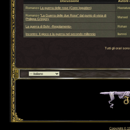
Discussione
Autore 
Romanzo
La guerra delle rose (Conn Iggulden)
Hastatu
Romanzo
"La Guerra delle due Rose" dal punto di vista di
Marwel
Philippa Gregory
La guerra di Bohr -Regolamento-
Rohan
Incontro: Il gioco e la guerra nel secondo millennio
llamrei
Tutti gli orari s
Torna indietro
Copyright © 19