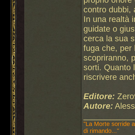
contro dubbi, 
In una realtà 
guidate o gius
cerca la sua s
fuga che, per 
scopriranno, p
sorti. Quanto
riscrivere anch
Editore:
Zero
Autore:
Aless
___________
"La Morte sorride a
di rimando..."