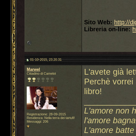
Sito Web:
http://d
Libreria on-line:
h
01-10-2015, 23.20.31
Marwel
L'avete già le
Cittadino di Camelot
Perchè vorrei 
libro!
___________
L'amore non h
Registrazione: 28-09-2015
l'amore bagna 
Residenza: Nella terra dei tartufi!
Messaggi: 206
L'amore batte 