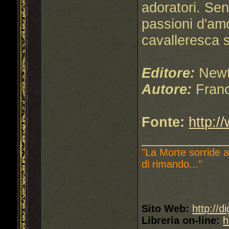
adoratori. Sen
passioni d'amo
cavalleresca so
Editore:
Newt
Autore:
Fran
Fonte:
http:/
___________
"La Morte sorride a
di rimando..."
Sito Web:
http://d
Libreria on-line:
h