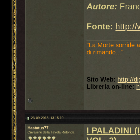
Autore:
Fran
Fonte:
http:/
___________
"La Morte sorride a
di rimando..."
Sito Web:
http://d
Libreria on-line:
h
23-09-2013, 13.15.19
Hastatus77
I PALADINI
Cavaliere della Tavola Rotonda