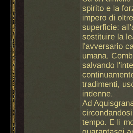
spirito e la f
impero di oltre
superficie: al
sostituire la l
l'avversario c
umana. Combat
salvando l'int
continuamente
tradimenti, 
indenne.
Ad Aquisgrana
circondandosi d
tempo. E lì mo
quarantasei an