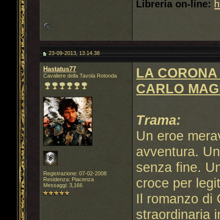
Libreria on-line:
h
23-09-2013, 13.14.38
Hastatus77
LA CORONA 
Cavaliere della Tavola Rotonda
CARLO MAGN
Trama:
Un eroe merav
avventura. Un
senza fine. U
Registrazione: 07-02-2008
croce per legi
Residenza: Piacenza
Messaggi: 3,166
Il romanzo di
straordinaria i