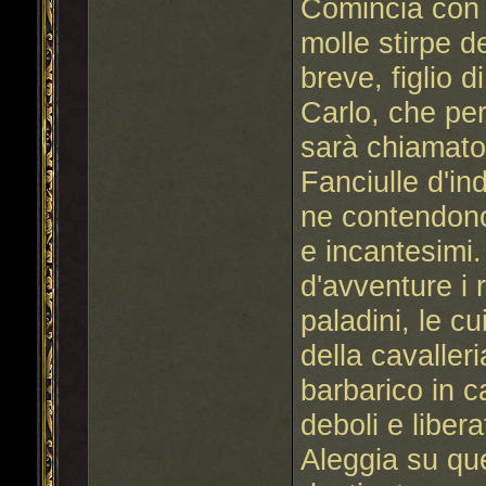
Comincia con i
molle stirpe d
breve, figlio 
Carlo, che pe
sarà chiamat
Fanciulle d'in
ne contendono 
e incantesimi
d'avventure i 
paladini, le cu
della cavaller
barbarico in c
deboli e liber
Aleggia su qu