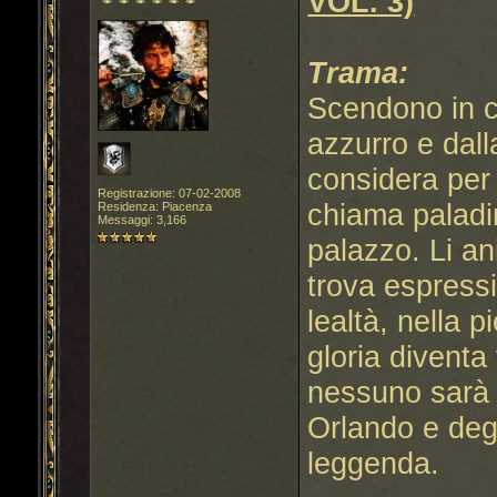
VOL. 3)
Trama:
Scendono in c
azzurro e dall
considera per i
Registrazione: 07-02-2008
chiama paladin
Residenza: Piacenza
Messaggi: 3,166
palazzo. Li a
trova espressi
lealtà, nella p
gloria diventa
nessuno sarà 
Orlando e degl
leggenda.