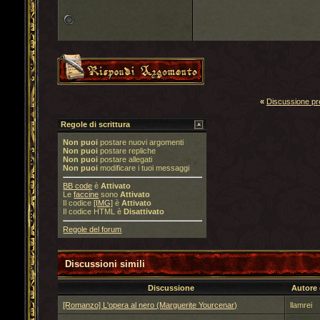
«
Discussione p
Regole di scrittura
Non puoi
postare nuovi argomenti
Non puoi
postare repliche
Non puoi
postare allegati
Non puoi
modificare i tuoi messaggi
BB code
è
Attivato
Le
faccine
sono
Attivato
Il codice
[IMG]
è
Attivato
Il codice HTML è
Disattivato
Regole del forum
Discussioni simili
Discussione
Autore
[Romanzo] L'opera al nero (Marguerite Yourcenar)
llamrei