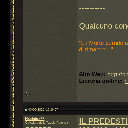
----------
Qualcuno con
___________
"La Morte sorride a
di rimando..."
Sito Web:
http://d
Libreria on-line:
h
03-03-2010, 13.26.57
Hastatus77
IL PREDEST
Cavaliere della Tavola Rotonda