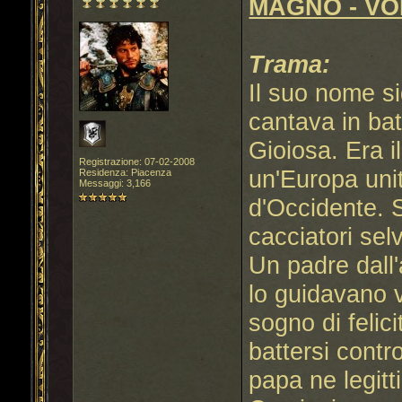
MAGNO - VOL
Trama:
Il suo nome s
cantava in ba
Gioiosa. Era i
Registrazione: 07-02-2008
un'Europa unit
Residenza: Piacenza
Messaggi: 3,166
d'Occidente. S
cacciatori selv
Un padre dall
lo guidavano v
sogno di felic
battersi contro
papa ne legittim