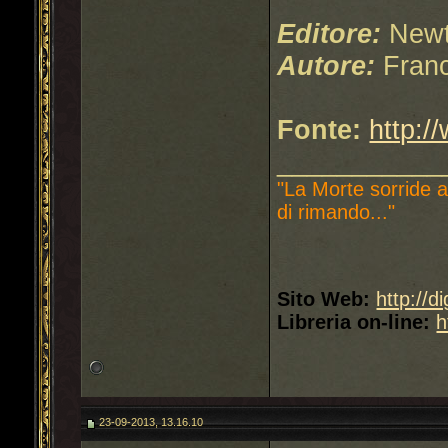
Editore:
Newt
Autore:
Fran
Fonte:
http:/
___________
"La Morte sorride a
di rimando..."
Sito Web:
http://d
Libreria on-line:
h
23-09-2013, 13.16.10