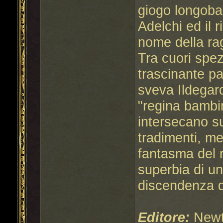
giogo longobar
Adelchi ed il 
nome della rag
Tra cuori spez
trascinante pa
sveva Ildegard
"regina bambin
intersecano sul
tradimenti, me
fantasma del 
superbia di u
discendenza da
Editore:
Newt