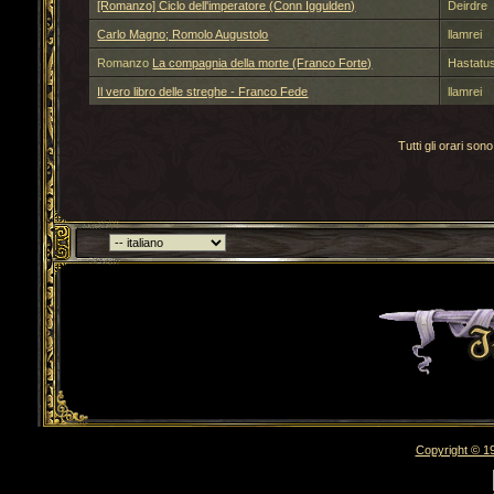
[Romanzo] Ciclo dell'imperatore (Conn Iggulden)
Deirdre
Carlo Magno; Romolo Augustolo
llamrei
Romanzo
La compagnia della morte (Franco Forte)
Hastatu
Il vero libro delle streghe - Franco Fede
llamrei
Tutti gli orari s
Torna indietro
Copyright © 19