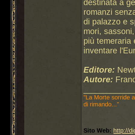
destinata a g
romanzi senza
di palazzo e s
mori, sassoni,
più temeraria 
inventare l'Eu
Editore:
Newt
Autore:
Fran
___________
"La Morte sorride a
di rimando..."
Sito Web:
http://d