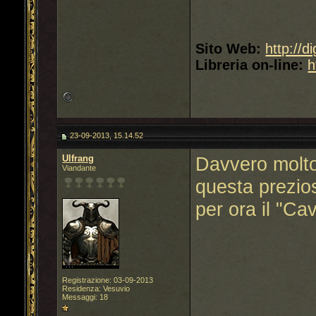
Sito Web:
http://d
Libreria on-line:
h
23-09-2013, 15.14.52
Ulfrang
Davvero molto 
Viandante
questa prezio
per ora il "Ca
Registrazione: 03-09-2013
Residenza: Vesuvio
Messaggi: 18