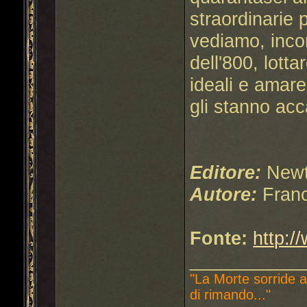
straordinarie 
vediamo, inco
dell'800, lotta
ideali e amar
gli stanno acc
Editore:
Newt
Autore:
Fran
Fonte:
http:/
___________
"La Morte sorride a
di rimando..."