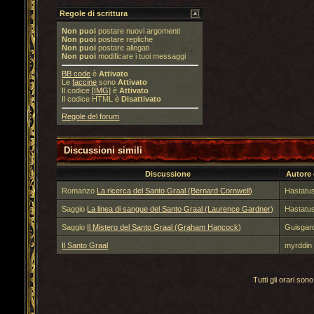
Regole di scrittura
Non puoi
postare nuovi argomenti
Non puoi
postare repliche
Non puoi
postare allegati
Non puoi
modificare i tuoi messaggi
BB code
è
Attivato
Le
faccine
sono
Attivato
Il codice
[IMG]
è
Attivato
Il codice HTML è
Disattivato
Regole del forum
Discussioni simili
Discussione
Autore
Romanzo
La ricerca del Santo Graal (Bernard Cornwell)
Hastatu
Saggio
La linea di sangue del Santo Graal (Laurence Gardner)
Hastatu
Saggio
Il Mistero del Santo Graal (Graham Hancock)
Guisgar
Il Santo Graal
myrddin
Tutti gli orari s