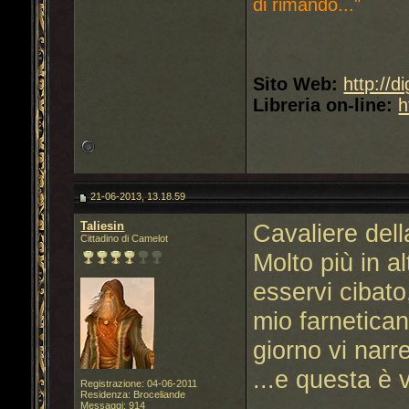
di rimando..."
Sito Web:
http://d
Libreria on-line:
h
21-06-2013, 13.18.59
Taliesin
Cavaliere dell
Cittadino di Camelot
Molto più in al
esservi cibato
mio farnetica
giorno vi narr
...e questa è 
Registrazione: 04-06-2011
Residenza: Broceliande
Messaggi: 914