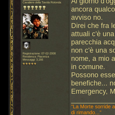
Al giorno d'og
Cavaliere della Tavola Rotonda
ancora qualco
avviso no.
Direi che fra l
attuali c'è un
parecchia acqu
non c'è una so
Registrazione: 07-02-2008
nome, a mio a
Residenza: Piacenza
Messaggi: 3,166
in comune.
Possono esser
benefiche... no
Emergency, Me
___________
"La Morte sorride a
di rimando..."