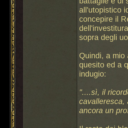
battaglie e di
all'utopistico 
concepire il R
dell'investitu
sopra degli uo
Quindi, a mio 
quesito ed a q
indugio:
"....sì, il rico
cavalleresca,
ancora un pro