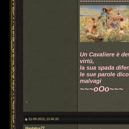
------------------
Un Cavaliere è de
virtù,
la sua spada difen
le sue parole dico
malvagi
~~~oOo~~~
21-06-2013, 13.46.33
Hastatus77