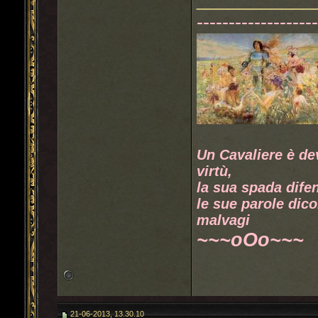
------------------
Un Cavaliere è de
virtù,
la sua spada difen
le sue parole dico
malvagi
~~~oOo~~~
21-06-2013, 13.30.10