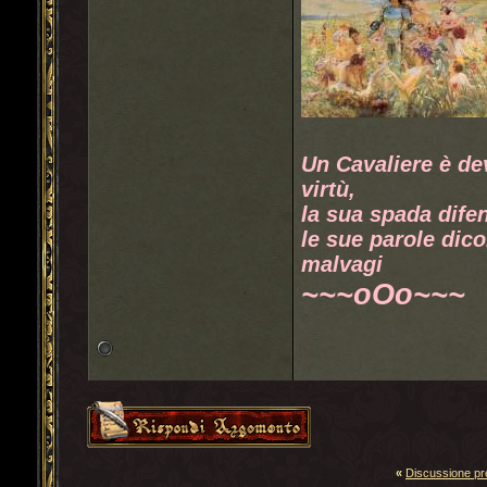
Un Cavaliere è de
virtù,
la sua spada difen
le sue parole dico
malvagi
~~~oOo~~~
«
Discussione p