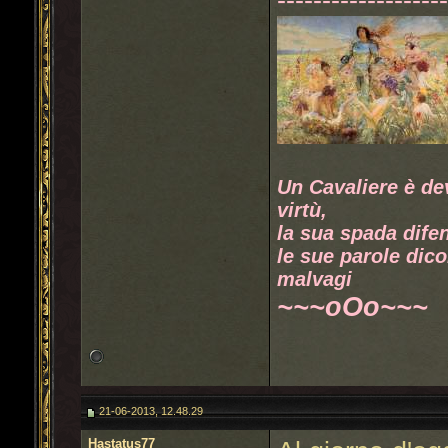
Un Cavaliere è de
virtù,
la sua spada difen
le sue parole dico
malvagi
~~~oOo~~~
21-06-2013, 12.48.29
Hastatus77