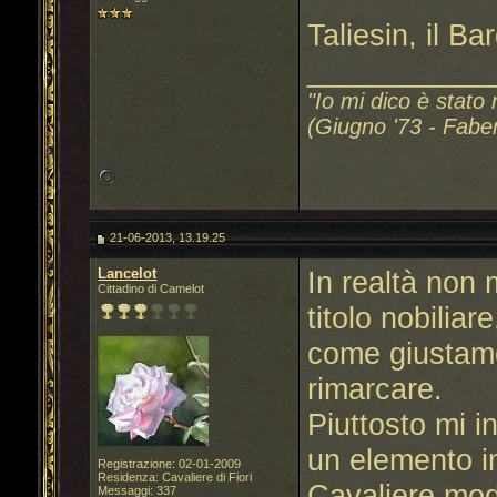
Taliesin, il Ba
___________
"Io mi dico è stato 
(Giugno '73 - Fabe
21-06-2013, 13.19.25
Lancelot
In realtà non 
Cittadino di Camelot
titolo nobiliar
come giustame
rimarcare.
Piuttosto mi i
un elemento i
Registrazione: 02-01-2009
Residenza: Cavaliere di Fiori
Cavaliere mod
Messaggi: 337