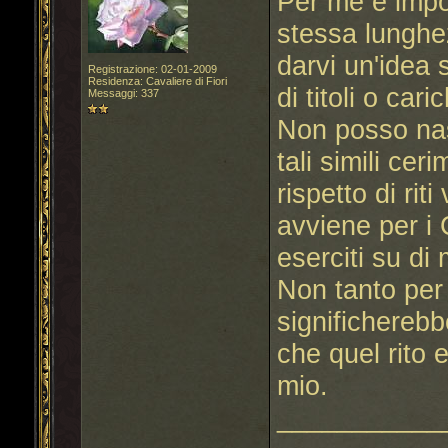
Per me è impo
stessa lunghe
darvi un'idea 
Registrazione: 02-01-2009
Residenza: Cavaliere di Fiori
di titoli o car
Messaggi: 337
Non posso nas
tali simili cer
rispetto di rit
avviene per i C
eserciti su di
Non tanto per 
significhereb
che quel rito
mio.
___________