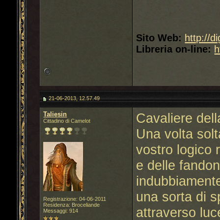
Sito Web:
http://d
Libreria on-line:
h
21-06-2013, 12.57.49
Taliesin
Cavaliere dell
Cittadino di Camelot
Una volta solt
vostro logico
e delle fandon
indubbiamente 
una sorta di s
Registrazione: 04-06-2011
Residenza: Broceliande
attraverso luc
Messaggi: 914