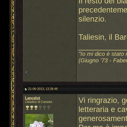
Il resto dei bl
precedentemen
silenzio.
Taliesin, il Ba
___________
"Io mi dico è stato 
(Giugno '73 - Fabe
21-06-2013, 13.38.48
Lancelot
Vi ringrazio, 
Cittadino di Camelot
letteraria e c
generosament