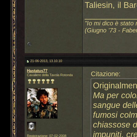
Taliesin, il Ba
___________
"Io mi dico è stato 
(Giugno '73 - Fabe
21-06-2013, 13.10.10
Hastatus77
Citazione:
Cavaliere della Tavola Rotonda
Originalmen
Ma per colo
sangue delle
fumosi colm
chiassose d
impuniti, cr
Registrazione: 07-02-2008