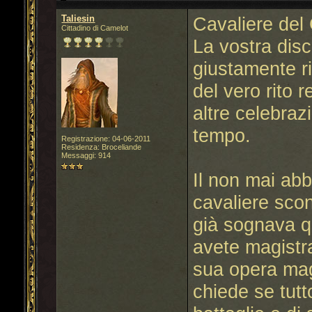
Taliesin
Cavaliere del 
Cittadino di Camelot
La vostra disc
giustamente ri
del vero rito 
altre celebraz
tempo.
Registrazione: 04-06-2011
Residenza: Broceliande
Messaggi: 914
Il non mai ab
cavaliere scon
già sognava que
avete magistral
sua opera magi
chiede se tutt