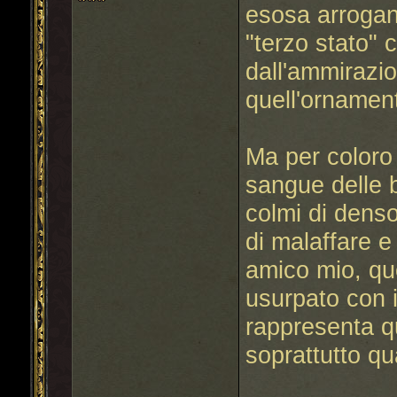
esosa arroganz
"terzo stato" 
dall'ammirazion
quell'ornamen
Ma per coloro
sangue delle b
colmi di dens
di malaffare e
amico mio, que
usurpato con i
rappresenta q
soprattutto qu