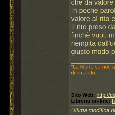
che da valore a
In poche paro
valore al rito
Il rito preso d
finchè vuoi, m
riempita dall'
giusto modo p
___________
"La Morte sorride a
di rimando..."
Sito Web:
http://d
Libreria on-line:
h
Ultima modifica d