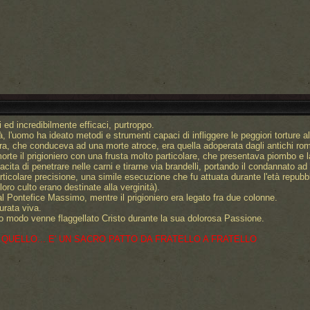
i ed incredibilmente efficaci, purtroppo.
, l'uomo ha ideato metodi e strumenti capaci di infliggere le peggiori torture 
tura, che conduceva ad una morte atroce, era quella adoperata dagli antichi roman
orte il prigioniero con una frusta molto particolare, che presentava piombo e l
ita di penetrare nelle carni e tirarne via brandelli, portando il condannato ad 
rticolare precisione, una simile esecuzione che fu attuata durante l'età repub
loro culto erano destinate alla verginità).
 Pontefice Massimo, mentre il prigioniero era legato fra due colonne.
rata viva.
to modo venne flaggellato Cristo durante la sua dolorosa Passione.
 QUELLO... E' UN SACRO PATTO DA FRATELLO A FRATELLO