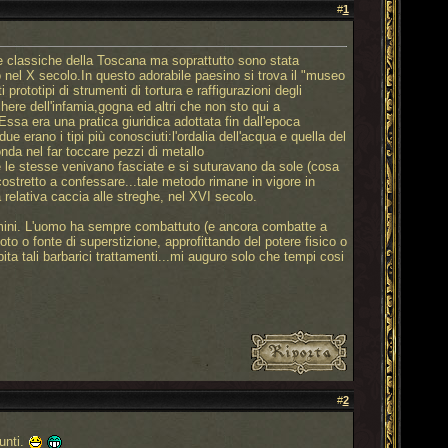
#
1
te classiche della Toscana ma soprattutto sono stata
to nel X secolo.In questo adorabile paesino si trova il "museo
i prototipi di strumenti di tortura e raffigurazioni degli
ere dell'infamia,gogna ed altri che non sto qui a
 Essa era una pratica giuridica adottata fin dall'epoca
 erano i tipi più conosciuti:l'ordalia dell'acqua e quella del
nda nel far toccare pezzi di metallo
e le stesse venivano fasciate e si suturavano da sole (cosa
ostretto a confessare...tale metodo rimane in vigore in
la relativa caccia alle streghe, nel XVI secolo.
 uomini. L'uomo ha sempre combattuto (e ancora combatte a
to o fonte di superstizione, approfittando del potere fisico o
ita tali barbarici trattamenti...mi auguro solo che tempi cosi
#
2
unti.