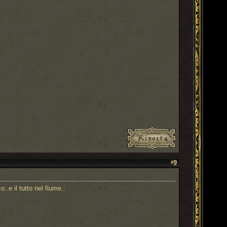
#
9
..e il tutto nel fiume..