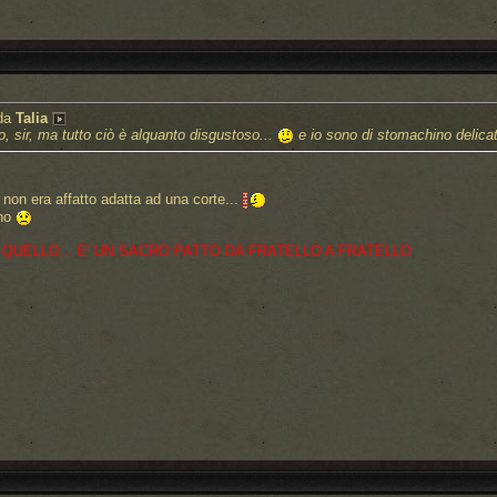
 da
Talia
, sir, ma tutto ciò è alquanto disgustoso...
e io sono di stomachino delica
e non era affatto adatta ad una corte...
gno
 QUELLO... E' UN SACRO PATTO DA FRATELLO A FRATELLO