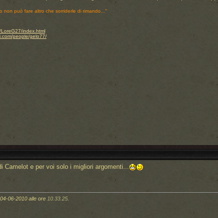
o non può fare altro che sorriderle di rimando..."
.it/LoreG27/index.html
i.com/people/gelo77/
i Camelot e per voi solo i migliori argomenti...
: 04-06-2010 alle ore
10.33.25
.