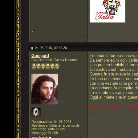
04-06-2010, 00.49.26
Guisgard
I metodi di tortura sono var
Cavaliere della Tavola Rotonda
Da sempre ed in ogni civiltà
Una pratica terribile di tor
Consisteva nel frustare a m
Questa frusta aveva la capac
Le fonti descrivono, con pa
con una vestale (che per il 
La condanna fu eseguita dal
La vestale invece venne mu
Oggi si ritiene che in ques
__________________
AMICO TI SARO' E SOLO
Registrazione: 04-06-2008
Residenza: Dalla terra più nobile
che sorge sotto il cielo
Messaggi: 51,905