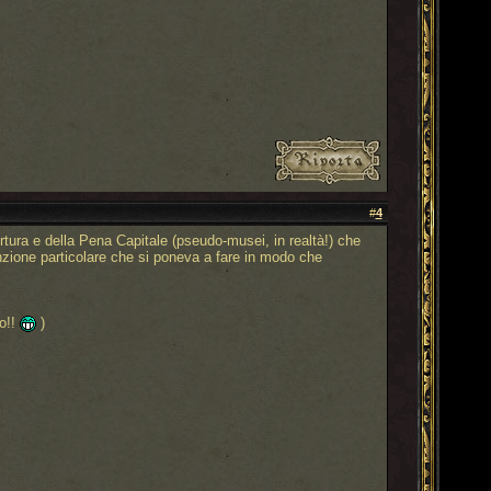
#
4
rtura e della Pena Capitale (pseudo-musei, in realtà!) che
enzione particolare che si poneva a fare in modo che
o!!
)