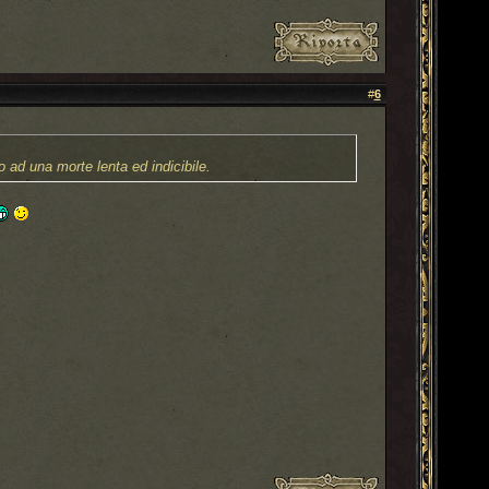
#
6
o ad una morte lenta ed indicibile.