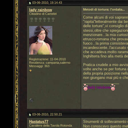
03-06-2010, 19.14.43
lady rainbow
Metodi di tortura: l'ordalia...
Cittadino di Camelot
Come alcuni di voi sapranno
"rapita"letteralmente dai be
delle torture",vi consiglio 
stessi,oltre che spiegazion
menzionare...la mia curiosi
etrusco-romana che provava 
fuoco...la prima consisteva
incandescente..l'accusato v
che accadeva molto rarament
Inghilterra fino alla metà d
Registrazione: 11-04-2010
Residenza: campania,salerno
Pratica crudele a mio avvis
Messaggi: 363
volte anche se per fortuna n
della propria posizione nell
non giungano mai più e che 
__________________
lady rainbow
03-06-2010, 22.50.21
Hastatus77
Strumenti di sollevamento 
Cavaliere della Tavola Rotonda
Non conoscevo questo metod