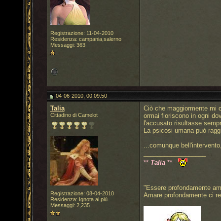
Registrazione: 11-04-2010
Residenza: campania,salerno
Messaggi: 363
04-06-2010, 00.09.50
Talia
Ciò che maggiormente mi col
Cittadino di Camelot
ormai fioriscono in ogni do
l'accusato risultasse sempre
La psicosi umana può raggiun
...comunque bell'intervento
__________________
**
Talia
**
"Essere profondamente amat
Registrazione: 08-04-2010
Amare profondamente ci re
Residenza: Ignota ai più
Messaggi: 2,235