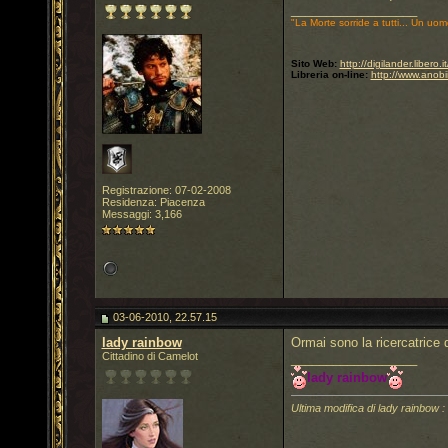
__________________
"La Morte sorride a tutti... Un uom
Sito Web:
http://digilander.libero
Libreria on-line:
http://www.anobi
Registrazione: 07-02-2008
Residenza: Piacenza
Messaggi: 3,166
03-06-2010, 22.57.15
lady rainbow
Ormai sono la ricercatrice d
Cittadino di Camelot
__________________
lady rainbow
Ultima modifica di lady rainbow 