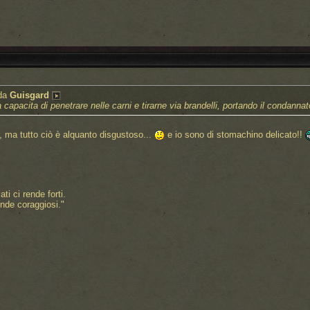
 da
Guisgard
capacita di penetrare nelle carni e tirarne via brandelli, portando il condannat
r, ma tutto ciò è alquanto disgustoso...
e io sono di stomachino delicato!!
i ci rende forti.
nde coraggiosi."