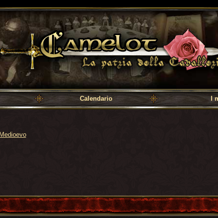
a cavalleria
Calendario
I 
Medioevo