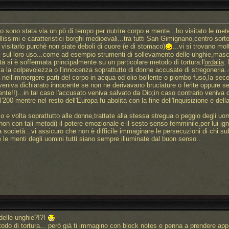
 sono stata via un pò di tempo per nutrire corpo e mente...ho visitato le me
llissimi e caratteristici borghi medioevali...tra tutti San Gimignano,centro sor
di visitarlo purchè non siate deboli di cuore (e di stomaco)
...vi si trovano molt
i sul loro uso...come ad esempio strumenti di sollevamento delle unghie,masch
tà si è soffermata principalmente su un particolare metodo di tortura:l'
ordalia
.
la colpevolezza o l'innocenza soprattutto di donne accusate di stregoneria..due
 nell'immergere parti del corpo in acqua od olio bollente o piombo fuso,la seco
eniva dichiarato innocente se non ne derivavano bruciature o ferite oppure s
e!!)...in tal caso l'accusato veniva salvato da Dio;in caso contrario veniva c
el'200 mentre nel resto dell'Europa fu abolita con la fine dell'Inquisizione e del
o e volta soprattutto alle donne,trattate alla stessa stregua o peggio degli
on con tali metodi) il potere emozionale e il sesto senso femminile,per lui igno
a società...vi assicuro che non è difficile immaginare le persecuzioni di chi sub
le menti degli uomini tutti siano sempre illuminate dal buon senso..
delle unghie?!?!
o di tortura... però già ti immagino con block notes e penna a prendere app