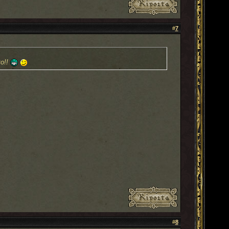
#
7
to!!
#
8