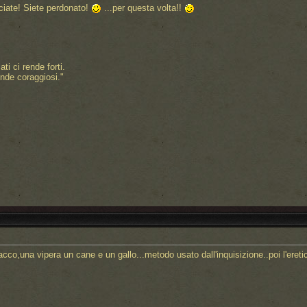
ciate! Siete perdonato!
...per questa volta!!
i ci rende forti.
nde coraggiosi."
co,una vipera un cane e un gallo...metodo usato dall'inquisizione..poi l'eretico