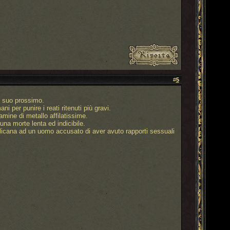
#
5
al suo prossimo.
i per punire i reati ritenuti più gravi.
amine di metallo affilatissime.
una morte lenta ed indicibile.
blicana ad un uomo accusato di aver avuto rapporti sessuali