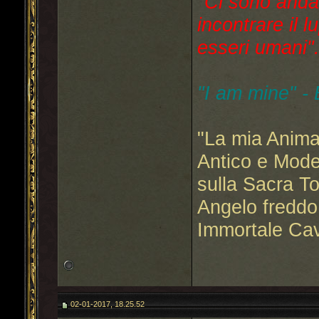
"Ci sono anda
incontrare il l
esseri umani"..
"I am mine" -
"La mia Anima
Antico e Mode
sulla Sacra T
Angelo freddo
Immortale Cav
02-01-2017, 18.25.52