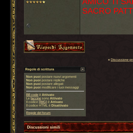
AMICO TI SA
SACRO PATT
«
Discussione p
Regole di scrittura
Non puoi
postare nuovi argomenti
Non puoi
postare repliche
Non puoi
postare allegati
Non puoi
modificare i tuoi messaggi
BB code
è
Attivato
Le
faccine
sono
Attivato
Il codice
[IMG]
è
Attivato
Il codice HTML è
Disattivato
Regole del forum
Discussioni simili