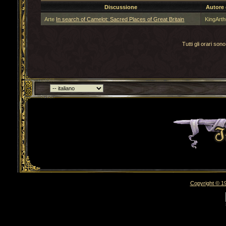
Discussione
Autore
Arte
In search of Camelot: Sacred Places of Great Britain
KingArth
Tutti gli orari s
Torna indietro
Copyright © 19