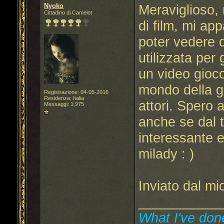
Nyoko
Meraviglioso,
Cittadino di Camelot
di film, mi ap
poter vedere q
utilizzata per 
un video gioco
mondo della gra
Registrazione: 04-05-2016
Residenza: Italia
attori. Spero 
Messaggi: 1,975
anche se dal tr
interessante e
milady : )
Inviato dal m
___________
What I've done