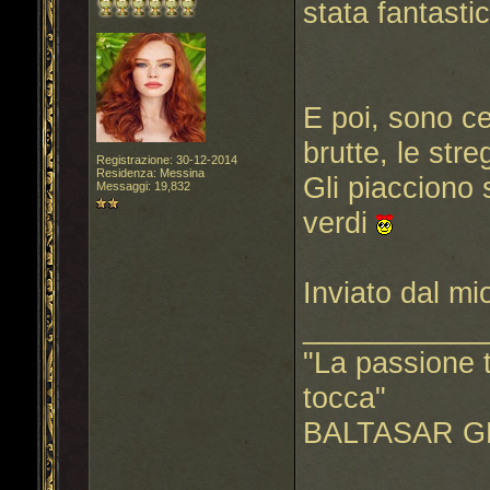
stata fantastic
E poi, sono ce
brutte, le str
Registrazione: 30-12-2014
Residenza: Messina
Gli piacciono 
Messaggi: 19,832
verdi
Inviato dal m
___________
"La passione t
tocca"
BALTASAR G