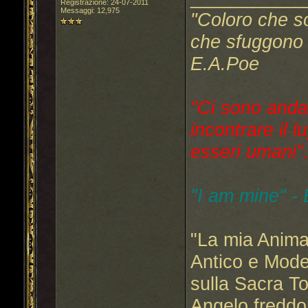
Registrazione: 24-07-2011
Messaggi: 12,975
"Coloro che s
che sfuggono a
E.A.Poe
"Ci sono anda
incontrare il l
esseri umani"..
"I am mine" -
"La mia Anima
Antico e Mode
sulla Sacra T
Angelo freddo