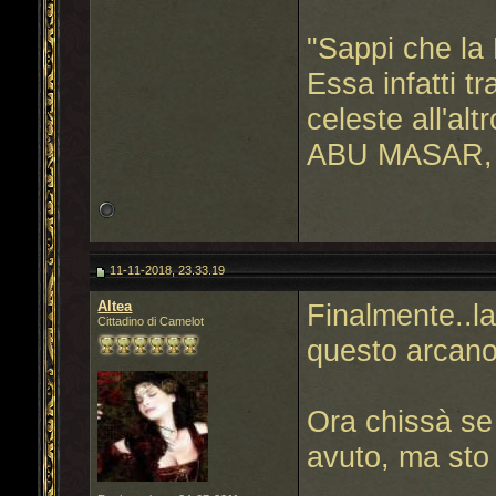
"Sappi che la 
Essa infatti t
celeste all'altr
ABU MASAR, 
11-11-2018, 23.33.19
Altea
Finalmente..l
Cittadino di Camelot
questo arcano
Ora chissà se a
avuto, ma sto
___________