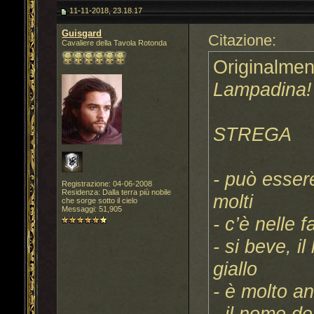
11-11-2018, 23.18.17
Guisgard
Citazione:
Cavaliere della Tavola Rotonda
Originalmen
Lampadina!
STREGA
- può esser
Registrazione: 04-06-2008
Residenza: Dalla terra più nobile
molti
che sorge sotto il cielo
Messaggi: 51,905
- c’è nelle f
- si beve, i
giallo
- è molto an
- il nome de