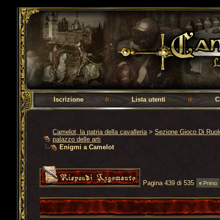
Camelot, la patria della cavalleria
Iscrizione
Lista utenti
C
Camelot, la patria della cavalleria
>
Sezione Gioco Di Ruo
palazzo delle arti
Enigmi a Camelot
Pagina 439 di 535
«
Primo