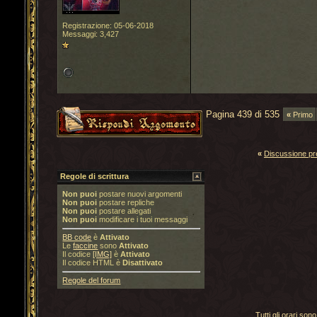
Registrazione: 05-06-2018
Messaggi: 3,427
Pagina 439 di 535
«
Primo
«
Discussione p
Regole di scrittura
Non puoi
postare nuovi argomenti
Non puoi
postare repliche
Non puoi
postare allegati
Non puoi
modificare i tuoi messaggi
BB code
è
Attivato
Le
faccine
sono
Attivato
Il codice
[IMG]
è
Attivato
Il codice HTML è
Disattivato
Regole del forum
Tutti gli orari s