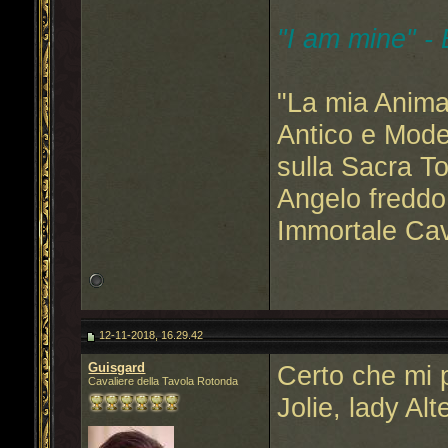
"I am mine" -
"La mia Anima
Antico e Mode
sulla Sacra T
Angelo freddo
Immortale Cav
12-11-2018, 16.29.42
Guisgard
Certo che mi p
Cavaliere della Tavola Rotonda
Jolie, lady Al
___________