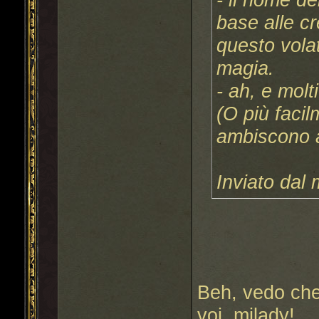
base alle 
questo volat
magia.
- ah, e molt
(O più faci
ambiscono a
Inviato dal
Beh, vedo che
voi, milady!