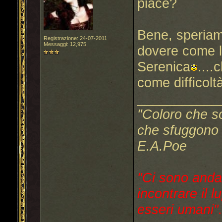
piace?
Bene, speriamo
Registrazione: 24-07-2011
Messaggi: 12,975
dovere come l
Serenica
...
come difficolt
___________
"Coloro che s
che sfuggono a
E.A.Poe
"Ci sono anda
incontrare il l
esseri umani"..