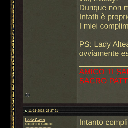
Dunque non mi
Infatti è propr
I miei compli
PS: Lady Altea
ovviamente e
___________
AMICO TI SA
SACRO PATT
11-11-2018, 23.27.21
Lady Gwen
Intanto compl
Cittadino di Camelot