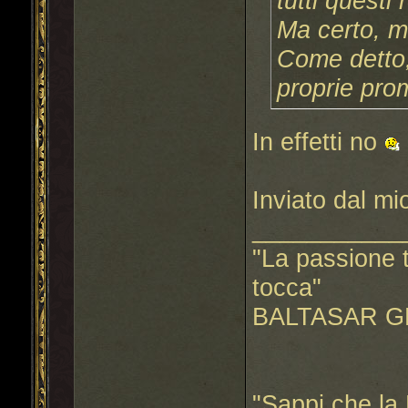
tutti questi
Ma certo, m
Come detto,
proprie pr
In effetti no
Inviato dal m
___________
"La passione t
tocca"
BALTASAR G
"Sappi che la 