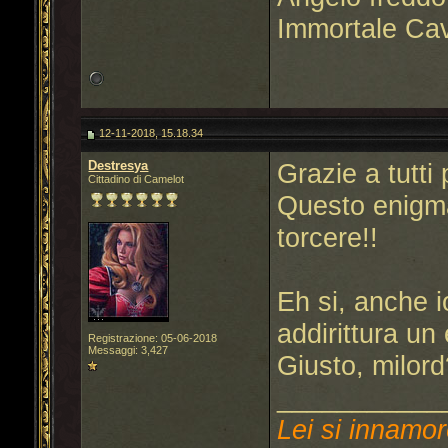
Immortale Cav
12-11-2018, 15.18.34
Destresya
Grazie a tutti
Cittadino di Camelot
Questo enigma
torcere!!
Eh si, anche i
addirittura un
Registrazione: 05-06-2018
Messaggi: 3,427
Giusto, milor
___________
Lei si innamor