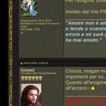
Per l'enigma, prov
Inviato dal mio P
______________
Registrazione: 28-11-2010
"Amore non è a
Residenza: Ovunque e in nessun
luogo...
o tende a svanire
Messaggi: 1,953
errore e mi sarà
ha mai amato.
"
04-02-2018, 23.28.15
Guisgard
Chissà, magari m
Cavaliere della Tavola Rotonda
importanti per lui.
Quanto all'enigma
all'arcano
______________
AMICO TI SARO'
FRATELLO A FR