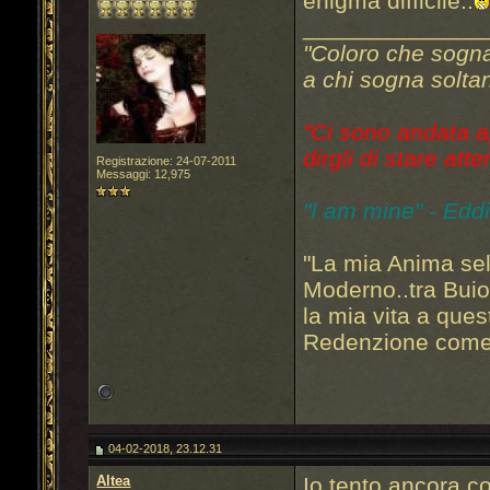
enigma difficile..
______________
"Coloro che sogn
a chi sogna soltan
"Ci sono andata a
dirgli di stare atte
Registrazione: 24-07-2011
Messaggi: 12,975
"I am mine" - Edd
"La mia Anima sel
Moderno..tra Bui
la mia vita a que
Redenzione come 
04-02-2018, 23.12.31
Altea
Io tento ancora co