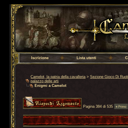
Camelot, la patria della cavalleria
Iscrizione
Lista utenti
C
Camelot, la patria della cavalleria
>
Sezione Gioco Di Ruo
palazzo delle arti
Enigmi a Camelot
Pagina 384 di 535
«
Primo