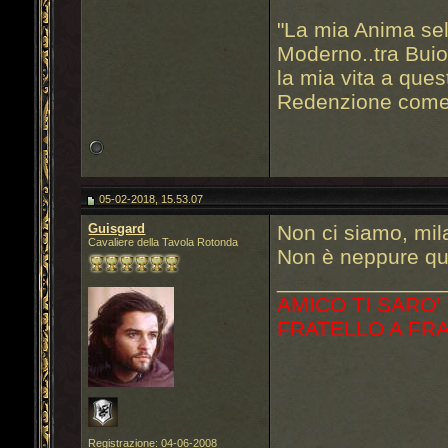
"La mia Anima sel
Moderno..tra Bui
la mia vita a que
Redenzione come 
05-02-2018, 15.53.07
Guisgard
Non ci siamo, mil
Cavaliere della Tavola Rotonda
Non è neppure qu
______________
AMICO TI SARO'
FRATELLO A FR
Registrazione: 04-06-2008