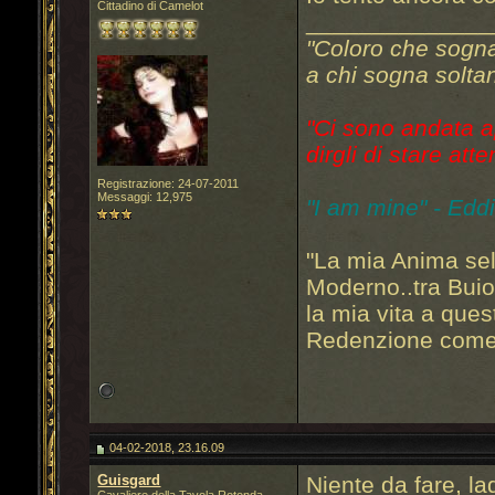
Cittadino di Camelot
______________
"Coloro che sogn
a chi sogna soltan
"Ci sono andata a
dirgli di stare atte
Registrazione: 24-07-2011
Messaggi: 12,975
"I am mine" - Edd
"La mia Anima sel
Moderno..tra Bui
la mia vita a que
Redenzione come 
04-02-2018, 23.16.09
Guisgard
Niente da fare, la