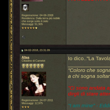
Registrazione: 04-06-2008
Residenza: Dalla terra più nobile
che sorge sotto il cielo
Messaggi: 51,905
04-02-2018, 23.31.09
Altea
Io dico.."La Tavo
Cittadino di Camelot
______________
"Coloro che sogn
a chi sogna soltan
"Ci sono andata a
dirgli di stare atte
Registrazione: 24-07-2011
Messaggi: 12,975
"I am mine" - Edd