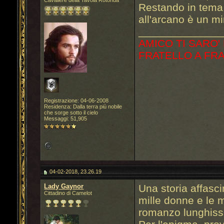
Cavaliere della Tavola Rotonda
Restando in tema 
all'arcano è un m
______________
AMICO TI SARO'
FRATELLO A FR
Registrazione: 04-06-2008
Residenza: Dalla terra più nobile
che sorge sotto il cielo
Messaggi: 51,905
04-02-2018, 23.26.19
Lady Gaynor
Una storia affasci
Cittadino di Camelot
mille donne e le 
romanzo lunghiss