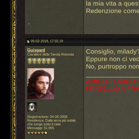
la mia vita a que
Redenzione come 
05-02-2018, 17.02.19
Guisgard
Consiglio, milady
Cavaliere della Tavola Rotonda
Eppure non ci ved
No, purtroppo non
______________
AMICO TI SARO'
FRATELLO A FR
Registrazione: 04-06-2008
Residenza: Dalla terra più nobile
che sorge sotto il cielo
Messaggi: 51,905