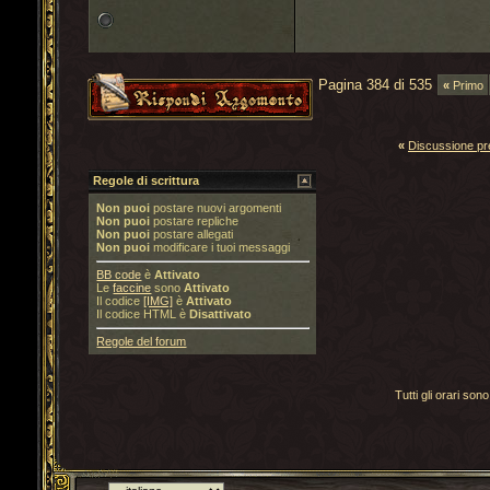
Pagina 384 di 535
«
Primo
«
Discussione p
Regole di scrittura
Non puoi
postare nuovi argomenti
Non puoi
postare repliche
Non puoi
postare allegati
Non puoi
modificare i tuoi messaggi
BB code
è
Attivato
Le
faccine
sono
Attivato
Il codice
[IMG]
è
Attivato
Il codice HTML è
Disattivato
Regole del forum
Tutti gli orari s