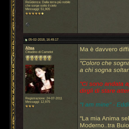
Residenza: Dalla terra più nobile
che sorge sotto il cielo
Messaggi: 51,905
05-02-2018, 16.49.17
Altea
Ma è davvero diffic
Cittadino di Camelot
______________
"Coloro che sogn
a chi sogna soltan
"Ci sono andata a
dirgli di stare atte
Registrazione: 24-07-2011
Messaggi: 12,975
"I am mine" - Edd
"La mia Anima sel
Moderno..tra Bui