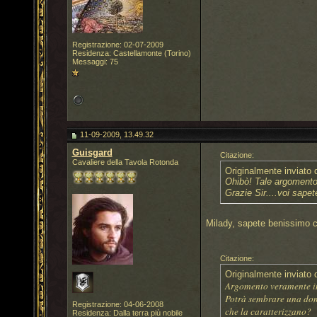
Registrazione: 02-07-2009
Residenza: Castellamonte (Torino)
Messaggi: 75
11-09-2009, 13.49.32
Guisgard
Citazione:
Cavaliere della Tavola Rotonda
Originalmente inviato
Ohibò! Tale argomento
Grazie Sir....voi sapet
Milady, sapete benissimo c
Citazione:
Originalmente inviato
Argomento veramente in
Potrà sembrare una doma
Registrazione: 04-06-2008
che la caratterizzano?
Residenza: Dalla terra più nobile