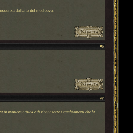
essenza dell'arte del medioevo.
#
6
#
7
à in maniera critica e di riconoscere i cambiamenti che la