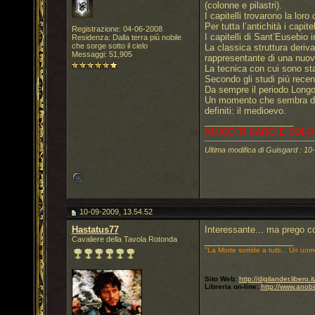
(colonne e pilastri).
I capitelli trovarono la lor
Per tutta l’antichità i capi
Registrazione: 04-06-2008
I capitelli di Sant’Eusebio
Residenza: Dalla terra più nobile
che sorge sotto il cielo
La classica struttura deriv
Messaggi: 51,905
rappresentante di una nuo
La tecnica con cui sono sta
Secondo gli studi più recenti
Da sempre il periodo Longo
Un momento che sembra defin
definiti: il medioevo.
__________________
AMICO TI SARO' E SOLO
Ultima modifica di Guisgard : 10
10-09-2009, 13.54.52
Hastatus77
Interessante... ma prego c
Cavaliere della Tavola Rotonda
__________________
"La Morte sorride a tutti... Un uom
Sito Web:
http://digilander.libero
Libreria on-line:
http://www.anobi