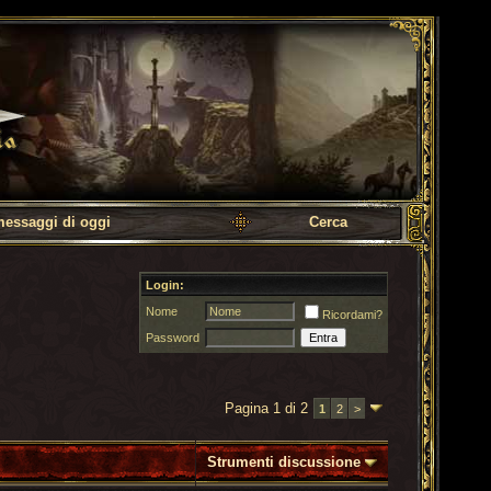
messaggi di oggi
Cerca
Login:
Nome
Ricordami?
Password
Pagina 1 di 2
1
2
>
Strumenti discussione