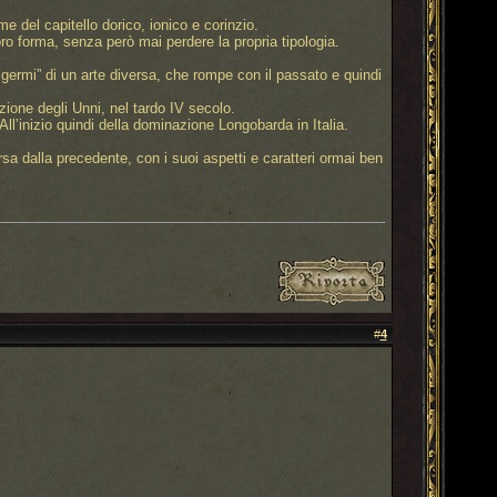
me del capitello dorico, ionico e corinzio.
loro forma, senza però mai perdere la propria tipologia.
germi” di un arte diversa, che rompe con il passato e quindi
zione degli Unni, nel tardo IV secolo.
 All’inizio quindi della dominazione Longobarda in Italia.
a dalla precedente, con i suoi aspetti e caratteri ormai ben
#
4