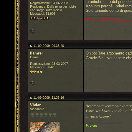
le antiche città del period
Registrazione: 04-06-2008
Appunto perchè i primi roman
Residenza: Dalla terra più nobile
che sorge sotto il cielo
Solo tenendo conto di ques
Messaggi: 51,905
__________________
AMICO TI SARO' E SOLO
11-09-2009, 09.36.40
llamrei
Ohibò! Tale argomento cade
Dama
Grazie Sir....voi sapete che
Registrazione: 23-03-2007
Messaggi: 3,842
11-09-2009, 11.36.16
Vivian
Argomento veramente intere
Viandante
Potrà sembrare una domanda s
caratterizzano?
__________________
Vivian