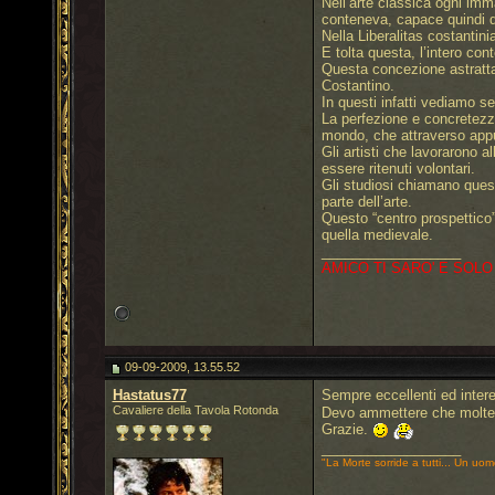
Nell’arte classica ogni imma
conteneva, capace quindi d
Nella Liberalitas costantini
E tolta questa, l’intero con
Questa concezione astratta e
Costantino.
In questi infatti vediamo s
La perfezione e concretezza
mondo, che attraverso appun
Gli artisti che lavorarono a
essere ritenuti volontari.
Gli studiosi chiamano quest
parte dell’arte.
Questo “centro prospettico”
quella medievale.
__________________
AMICO TI SARO' E SOLO
09-09-2009, 13.55.52
Hastatus77
Sempre eccellenti ed intere
Cavaliere della Tavola Rotonda
Devo ammettere che molte d
Grazie.
__________________
"La Morte sorride a tutti... Un uom