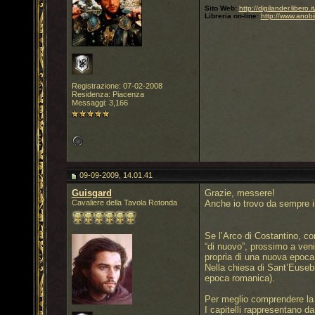
Sito Web:
http://digilander.libero
Libreria on-line:
http://www.anobi
Registrazione: 07-02-2008
Residenza: Piacenza
Messaggi: 3,166
09-09-2009, 14.01.41
Guisgard
Grazie, messere!
Cavaliere della Tavola Rotonda
Anche io trovo da sempre 
Se l’Arco di Costantino, co
“di nuovo”, prossimo a veni
propria di una nuova epoca
Nella chiesa di Sant’Eusebio
epoca romanica).
Per meglio comprendere la s
I capitelli rappresentano d