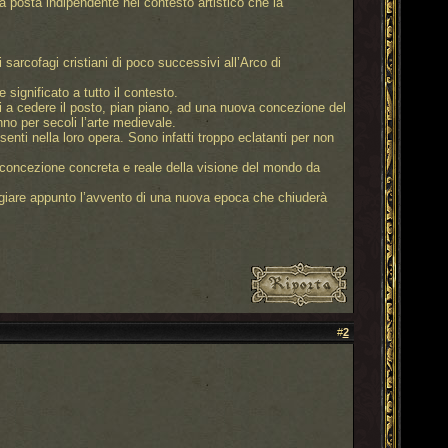
va posta indipendente nel contesto artistico che la
 sarcofagi cristiani di poco successivi all’Arco di
ignificato a tutto il contesto.
ndi a cedere il posto, pian piano, ad una nuova concezione del
no per secoli l’arte medievale.
enti nella loro opera. Sono infatti troppo eclatanti per non
a concezione concreta e reale della visione del mondo da
eggiare appunto l’avvento di una nuova epoca che chiuderà
#
2