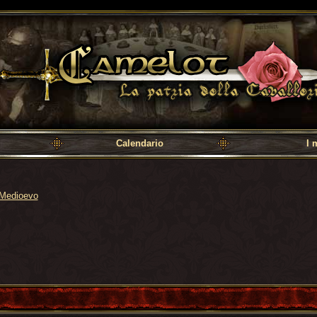
a cavalleria
Calendario
I 
Medioevo