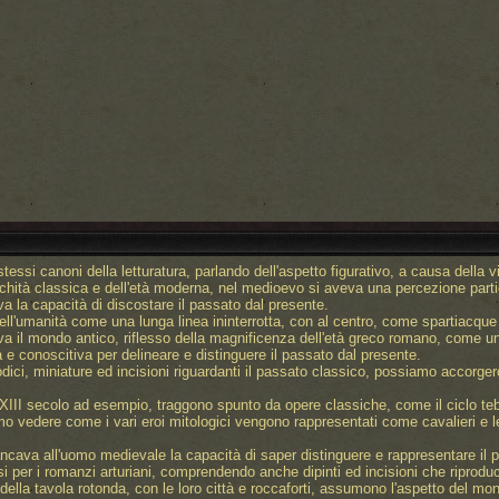
stessi canoni della letturatura, parlando dell'aspetto figurativo, a causa della
ntichità classica e dell'età moderna, nel medioevo si aveva una percezione parti
 la capacità di discostare il passato dal presente.
 dell'umanità come una lunga linea ininterrotta, con al centro, come spartiacque
il mondo antico, riflesso della magnificenza dell'età greco romano, come un pe
 e conoscitiva per delineare e distinguere il passato dal presente.
ci, miniature ed incisioni riguardanti il passato classico, possiamo accorger
 XIII secolo ad esempio, traggono spunto da opere classiche, come il ciclo teba
 vedere come i vari eroi mitologici vengono rappresentati come cavalieri e le c
va all'uomo medievale la capacità di saper distinguere e rappresentare il pas
i per i romanzi arturiani, comprendendo anche dipinti ed incisioni che ripro
 della tavola rotonda, con le loro città e roccaforti, assumono l'aspetto del