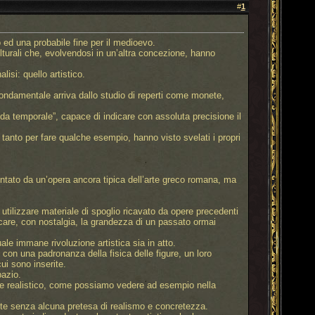
#
1
 ed una probabile fine per il medioevo.
lturali che, evolvendosi in un’altra concezione, hanno
si: quello artistico.
 fondamentale arriva dallo studio di reperti come monete,
nda temporale”, capace di indicare con assoluta precisione il
tanto per fare qualche esempio, hanno visto svelati i propri
ntato da un’opera ancora tipica dell’arte greco romana, ma
 utilizzare materiale di spoglio ricavato da opere precedenti
ocare, con nostalgia, la grandezza di un passato ormai
uale immane rivoluzione artistica sia in atto.
 con una padronanza della fisica delle figure, un loro
ui sono inserite.
pazio.
o e realistico, come possiamo vedere ad esempio nella
epite senza alcuna pretesa di realismo e concretezza.