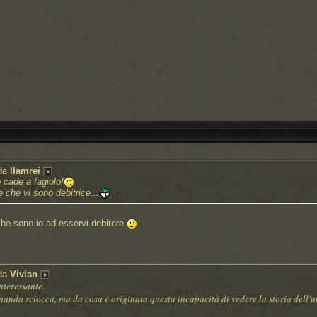
 da
llamrei
 cade a fagiolo!
e che vi sono debitrice...
he sono io ad esservi debitore
 da
Vivian
teressante.
nda sciocca, ma da cosa è originata questa incapacità di vedere la storia dell'u