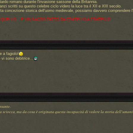
o tardo romano durante l'invasione sassone della Britannia.
zi scritti su questo celebre ciclo videro la luce tra il XII e XIII secolo.
ta concezione storica dell'uomo medievale, possiamo davvero comprendere l'
 QUELLO... E' UN SACRO PATTO DA FRATELLO A FRATELLO
 a fagiolo!
 vi sono debitrice...
ssante.
ciocca, ma da cosa è originata questa incapacità di vedere la storia dell'umanit