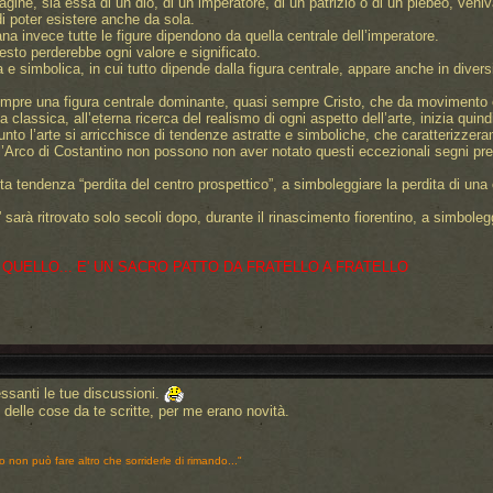
gine, sia essa di un dio, di un imperatore, di un patrizio o di un plebeo, veni
i poter esistere anche da sola.
ana invece tutte le figure dipendono da quella centrale dell’imperatore.
testo perderebbe ogni valore e significato.
 simbolica, in cui tutto dipende dalla figura centrale, appare anche in diversi
empre una figura centrale dominante, quasi sempre Cristo, che da movimento e s
 classica, all’eterna ricerca del realismo di ogni aspetto dell’arte, inizia qui
to l’arte si arricchisce di tendenze astratte e simboliche, che caratterizzeran
ll’Arco di Costantino non possono non aver notato questi eccezionali segni pres
a tendenza “perdita del centro prospettico”, a simboleggiare la perdita di un
 sarà ritrovato solo secoli dopo, durante il rinascimento fiorentino, a simbol
 QUELLO... E' UN SACRO PATTO DA FRATELLO A FRATELLO
ssanti le tue discussioni.
elle cose da te scritte, per me erano novità.
o non può fare altro che sorriderle di rimando..."