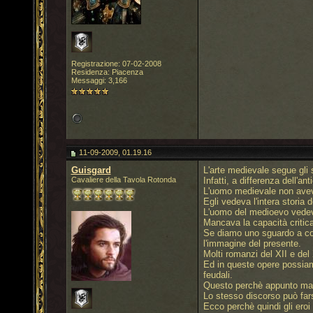
Registrazione: 07-02-2008
Residenza: Piacenza
Messaggi: 3,166
11-09-2009, 01.19.16
Guisgard
L'arte medievale segue gli 
Cavaliere della Tavola Rotonda
Infatti, a differenza dell'a
L'uomo medievale non aveva
Egli vedeva l'intera storia
L'uomo del medioevo vedeva 
Mancava la capacità critica
Se diamo uno sguardo a codi
l'immagine del presente.
Molti romanzi del XII e del
Ed in queste opere possiamo
feudali.
Questo perchè appunto manca
Lo stesso discorso può fars
Ecco perchè quindi gli eroi