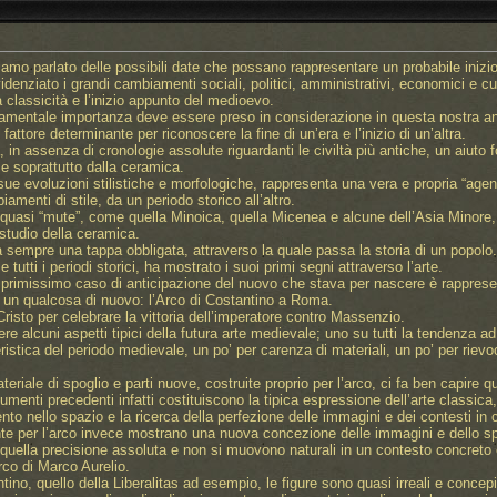
iamo parlato delle possibili date che possano rappresentare un probabile inizio
denziato i grandi cambiamenti sociali, politici, amministrativi, economici e cu
 classicità e l’inizio appunto del medioevo.
amentale importanza deve essere preso in considerazione in questa nostra anali
 fattore determinante per riconoscere la fine di un’era e l’inizio di un’altra.
 in assenza di cronologie assolute riguardanti le civiltà più antiche, un aiuto
ci e soprattutto dalla ceramica.
 sue evoluzioni stilistiche e morfologiche, rappresenta una vera e propria “age
menti di stile, da un periodo storico all’altro.
 quasi “mute”, come quella Minoica, quella Micenea e alcune dell’Asia Minore, 
 studio della ceramica.
a sempre una tappa obbligata, attraverso la quale passa la storia di un popolo.
utti i periodi storici, ha mostrato i suoi primi segni attraverso l’arte.
 primissimo caso di anticipazione del nuovo che stava per nascere è rapprese
un qualcosa di nuovo: l’Arco di Costantino a Roma.
risto per celebrare la vittoria dell’imperatore contro Massenzio.
e alcuni aspetti tipici della futura arte medievale; uno su tutti la tendenza ad
ristica del periodo medievale, un po’ per carenza di materiali, un po’ per riev
ateriale di spoglio e parti nuove, costruite proprio per l’arco, ci fa ben capire q
menti precedenti infatti costituiscono la tipica espressione dell’arte classica,
to nello spazio e la ricerca della perfezione delle immagini e dei contesti in c
nte per l’arco invece mostrano una nuova concezione delle immagini e dello s
ù quella precisione assoluta e non si muovono naturali in un contesto concret
rco di Marco Aurelio.
antino, quello della Liberalitas ad esempio, le figure sono quasi irreali e conc