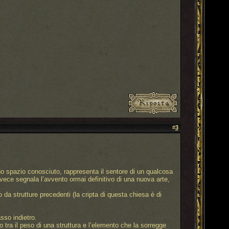
#
3
no spazio conosciuto, rappresenta il sentore di un qualcosa
vece segnala l’avvento ormai definitivo di una nuova arte,
 da strutture precedenti (la cripta di questa chiesa è di
sso indietro.
 tra il peso di una struttura e l’elemento che la sorregge