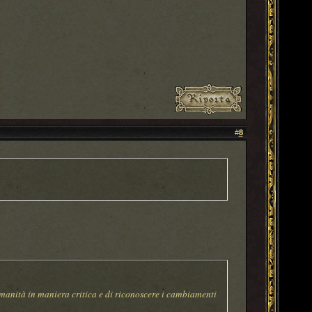
#
8
manità in maniera critica e di riconoscere i cambiamenti