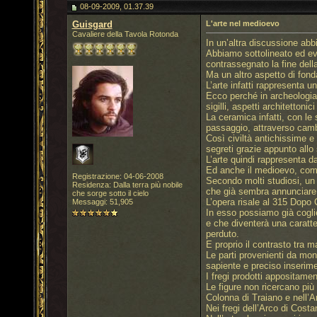
08-09-2009, 01.37.39
Guisgard
L'arte nel medioevo
Cavaliere della Tavola Rotonda
In un’altra discussione abb
Abbiamo sottolineato ed evi
contrassegnato la fine della
Ma un altro aspetto di fond
L’arte infatti rappresenta un
Ecco perché in archeologia,
sigilli, aspetti architettoni
La ceramica infatti, con le
passaggio, attraverso cambia
Così civiltà antichissime e
segreti grazie appunto allo
L’arte quindi rappresenta d
Ed anche il medioevo, come t
Registrazione: 04-06-2008
Secondo molti studiosi, un
Residenza: Dalla terra più nobile
che già sembra annunciare 
che sorge sotto il cielo
L’opera risale al 315 Dopo C
Messaggi: 51,905
In esso possiamo già coglier
e che diventerà una caratte
perduto.
E proprio il contrasto tra m
Le parti provenienti da monu
sapiente e preciso inserimen
I fregi prodotti appositame
Le figure non ricercano pi
Colonna di Traiano e nell’A
Nei fregi dell’Arco di Cost