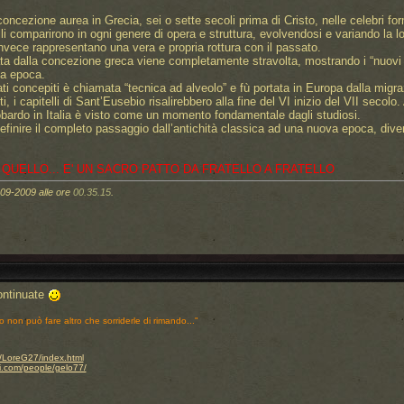
o concezione aurea in Grecia, sei o sette secoli prima di Cristo, nelle celebri for
telli comparirono in ogni genere di opera e struttura, evolvendosi e variando la 
 invece rappresentano una vera e propria rottura con il passato.
ata dalla concezione greca viene completamente stravolta, mostrando i “nuovi 
va epoca.
ti concepiti è chiamata “tecnica ad alveolo” e fù portata in Europa dalla migra
, i capitelli di Sant’Eusebio risalirebbero alla fine del VI inizio del VII secolo.
bardo in Italia è visto come un momento fondamentale dagli studiosi.
ire il completo passaggio dall’antichità classica ad una nuova epoca, divers
 QUELLO... E' UN SACRO PATTO DA FRATELLO A FRATELLO
-09-2009 alle ore
00.35.15
.
ontinuate
o non può fare altro che sorriderle di rimando..."
.it/LoreG27/index.html
i.com/people/gelo77/