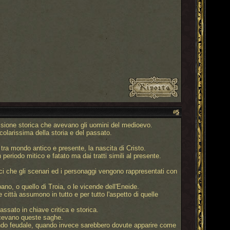
#
5
 visione storica che avevano gli uomini del medioevo.
colarissima della storia e del passato.
 tra mondo antico e presente, la nascita di Cristo.
riodo mitico e fatato ma dai tratti simili al presente.
ci che gli scenari ed i personaggi vengono rappresentati con
no, o quello di Troia, o le vicende dell'Eneide.
ittà assumono in tutto e per tutto l'aspetto di quelle
sato in chiave critica e storica.
ducevano queste saghe.
 mondo feudale, quando invece sarebbero dovute apparire come