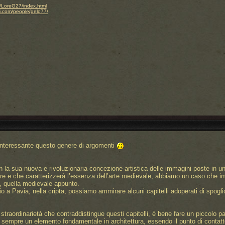
.it/LoreG27/index.html
i.com/people/gelo77/
interessante questo genere di argomenti
n la sua nuova e rivoluzionaria concezione artistica delle immagini poste in u
re e che caratterizzerà l’essenza dell’arte medievale, abbiamo un caso che in
, quella medievale appunto.
 a Pavia, nella cripta, possiamo ammirare alcuni capitelli adoperati di spoglio
traordinarietà che contraddistingue questi capitelli, è bene fare un piccolo pa
a sempre un elemento fondamentale in architettura, essendo il punto di contatto