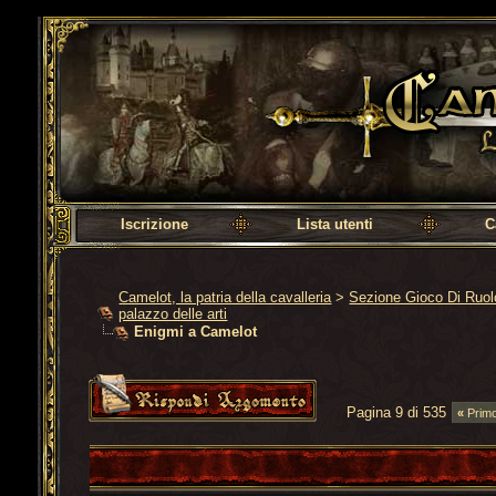
Camelot, la patria della cavalleria
Iscrizione
Lista utenti
C
Camelot, la patria della cavalleria
>
Sezione Gioco Di Ruo
palazzo delle arti
Enigmi a Camelot
Pagina 9 di 535
«
Prim