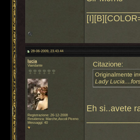
___________
[I][B][COLOR=
28-06-2009, 23.43.44
lucia
Citazione:
Viandante
Originalmente in
Lady Lucia....for
Eh si..avete r
Registrazione: 26-12-2008
___________
Residenza: Marche,Ascoli Piceno
Messaggi: 40