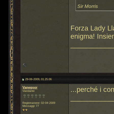
Sir Morris
Forza Lady Ll
enigma! Insie
___________
29-06-2009, 01.25.06
Vanegoor
...perché i co
Viandante
___________
Registrazione: 02-04-2009
Messaggi: 77