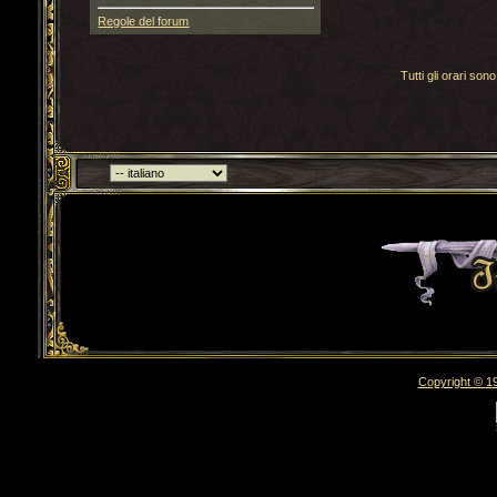
Regole del forum
Tutti gli orari s
Torna indietro
Copyright © 19