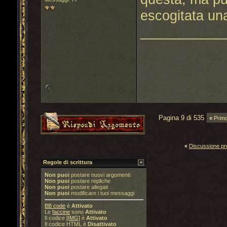
escogitata un
___________
Pagina 9 di 535
«
Prim
«
Discussione p
Regole di scrittura
Non puoi
postare nuovi argomenti
Non puoi
postare repliche
Non puoi
postare allegati
Non puoi
modificare i tuoi messaggi
BB code
è
Attivato
Le
faccine
sono
Attivato
Il codice
[IMG]
è
Attivato
Il codice HTML è
Disattivato