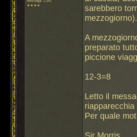
Messaggi: 2,162
sarebbero torn
mezzogiorno)
A mezzogiorno
preparato tutt
piccione viag
12-3=8
Letto il messa
riapparecchia 
Per quale mot
Sir Morris