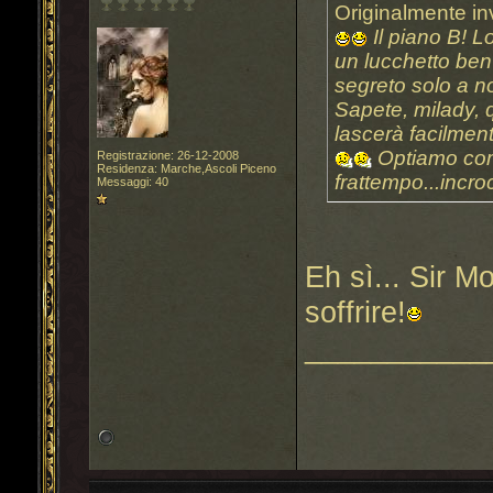
Originalmente in
Il piano B! L
un lucchetto ben
segreto solo a n
Sapete, milady, 
lascerà facilment
Optiamo come 
Registrazione: 26-12-2008
Residenza: Marche,Ascoli Piceno
frattempo...incro
Messaggi: 40
Eh sì... Sir M
soffrire!
___________