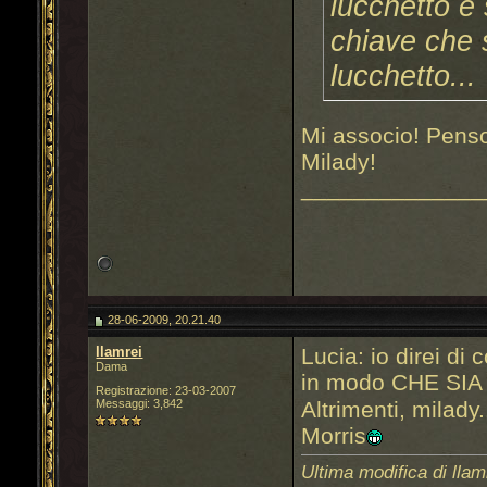
lucchetto e
chiave che s
lucchetto...
Mi associo! Penso 
Milady!
______________
28-06-2009, 20.21.40
llamrei
Lucia: io direi di
Dama
in modo CHE SIA c
Registrazione: 23-03-2007
Altrimenti, milad
Messaggi: 3,842
Morris
Ultima modifica di llam