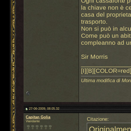
Ogni cassaforte p
la chiave non è ce
casa del proprieta
trasporto.
Non si può in alc
Come può un abitan
compleanno ad un
Sir Morris
______________
[I][B][COLOR=red]
Ultima modifica di Mor
27-06-2009, 08.05.32
Capitan Golia
Citazione:
Viandante
Originalmen