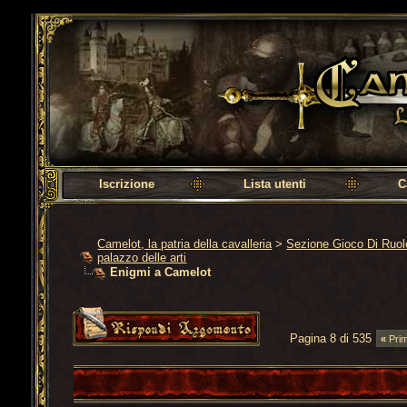
Camelot, la patria della cavalleria
Iscrizione
Lista utenti
C
Camelot, la patria della cavalleria
>
Sezione Gioco Di Ruo
palazzo delle arti
Enigmi a Camelot
Pagina 8 di 535
«
Pri