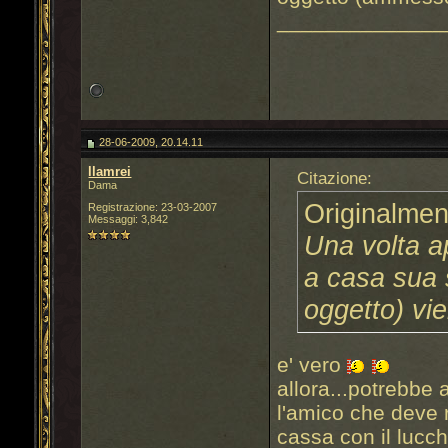
______________
28-06-2009, 20.14.11
llamrei
Citazione:
Dama
Originalmen
Registrazione: 23-03-2007
Messaggi: 3,842
Una volta ap
a casa sua 
oggetto) vi
e' vero
allora...potrebbe 
l'amico che deve r
cassa con il lucc