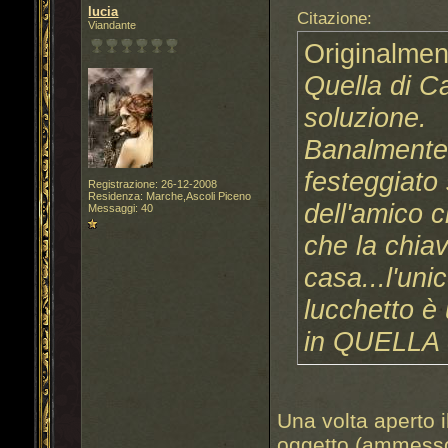
lucia
Citazione:
Viandante
Originalmen
Quella di C
soluzione.
Banalmente 
festeggiato
Registrazione: 26-12-2008
Residenza: Marche,Ascoli Piceno
dell'amico c
Messaggi: 40
che la chia
casa...l'uni
lucchetto è
in QUELLA c
Una volta aperto i
oggetto (ammesso