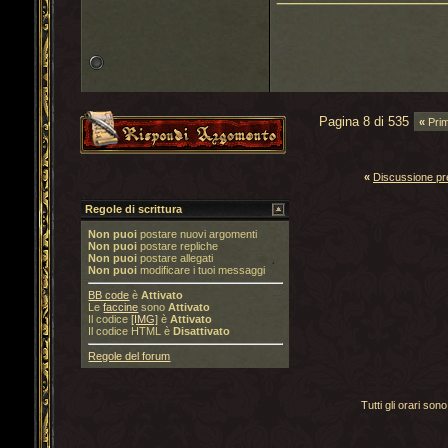
Pagina 8 di 535
«
Pri
«
Discussione p
Regole di scrittura
Non puoi
postare nuovi argomenti
Non puoi
postare repliche
Non puoi
postare allegati
Non puoi
modificare i tuoi messaggi
BB code
è
Attivato
Le
faccine
sono
Attivato
Il codice
[IMG]
è
Attivato
Il codice HTML è
Disattivato
Regole del forum
Tutti gli orari s