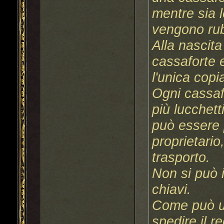
mentre sia l
vengono rub
Alla nascita
cassaforte 
l'unica copi
Ogni cassaf
più lucchett
può essere p
proprietario
trasporto.
Non si può 
chiavi.
Come può un
spedire il 