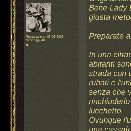
Bene Lady L
giusta meto
Preparate al
Registrazione: 03-05-2009
Messaggi: 48
In una citta
abitanti so
strada con 
rubati e l'
senza che v
rinchiuderl
lucchetto.
Ovunque l'u
una cassafo