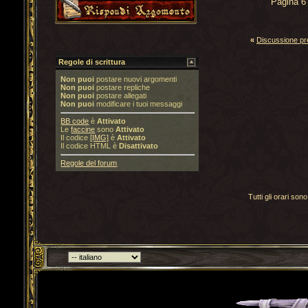
Pagina 6
«
Discussione p
Regole di scrittura
Non puoi
postare nuovi argomenti
Non puoi
postare repliche
Non puoi
postare allegati
Non puoi
modificare i tuoi messaggi
BB code
è
Attivato
Le
faccine
sono
Attivato
Il codice
[IMG]
è
Attivato
Il codice HTML è
Disattivato
Regole del forum
Tutti gli orari s
Torna indietro