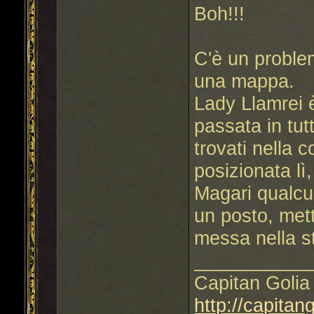
Boh!!!
C'è un problem
una mappa.
Lady Llamrei 
passata in tutt
trovati nella 
posizionata lì
Magari qualcun
un posto, mett
messa nella s
___________
Capitan Golia 
http://capitan