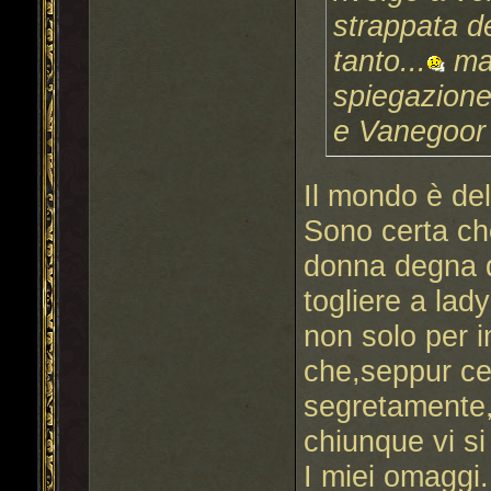
strappata de
tanto...
ma 
spiegazione
e Vanegoor 
Il mondo è de
Sono certa che
donna degna d
togliere a la
non solo per i
che,seppur ce
segretamente,t
chiunque vi si
I miei omaggi.