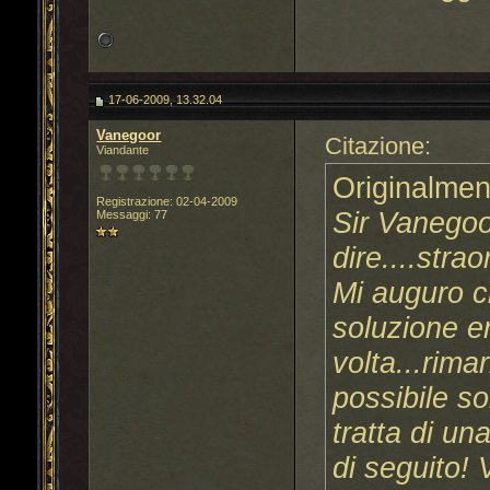
17-06-2009, 13.32.04
Vanegoor
Citazione:
Viandante
Originalmen
Registrazione: 02-04-2009
Sir Vanegoo
Messaggi: 77
dire....stra
Mi auguro c
soluzione e
volta...rima
possibile so
tratta di un
di seguito! 