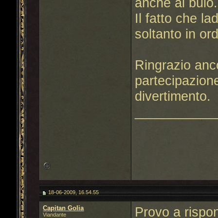
anche al buio.
Il fatto che la
soltanto in or
Ringrazio anco
partecipazion
divertimento.
___________
18-06-2009, 16.54.55
Capitan Golia
Provo a rispo
Viandante