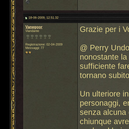
18-06-2009, 12.51.32
Vanegoor
Grazie per i V
Viandante
Registrazione: 02-04-2009
@ Perry Undom
Messaggi: 77
nonostante la
sufficiente fa
tornano subito.
Un ulteriore i
personaggi, e
senza alcuna 
chiunque avre