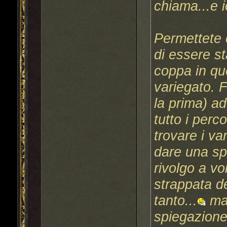
chiama...e 
Permettete 
di essere st
coppa in qu
variegato. F
la prima) a
tutto i perc
trovare i v
dare una sp
rivolgo a vo
strappata de
tanto...
ma 
spiegazione