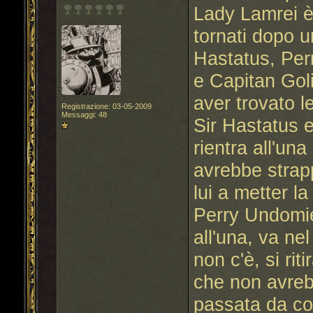
Lady Lamrei è l
tornati dopo u
Hastatus, Perr
e Capitan Goli
aver trovato lei
Registrazione: 03-05-2009
Messaggi: 48
Sir Hastatus 
rientra all'una
avrebbe strapp
lui a metter l
Perry Undomiel
all'una, va ne
non c'è, si rit
che non avrebb
passata da cor