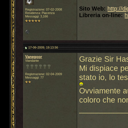
Sito Web:
http://d
Registrazione: 07-02-2008
Residenza: Piacenza
Libreria on-line:
h
Messaggi: 3,166
17-06-2009, 19.13.56
Vanegoor
Grazie Sir Ha
Viandante
Mi dispiace per
Registrazione: 02-04-2009
stato io, lo t
Messaggi: 77
Ovviamente au
coloro che non 
___________