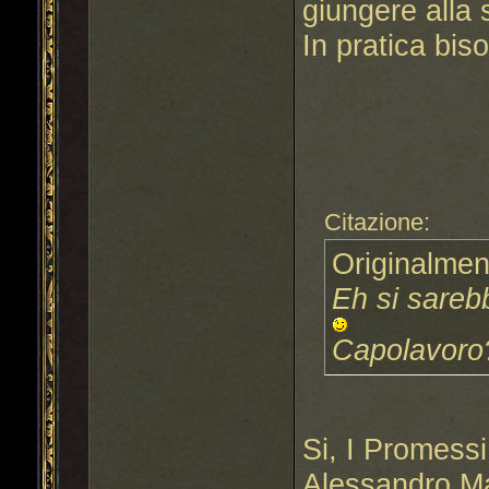
giungere alla 
In pratica bis
Citazione:
Originalmen
Eh si sareb
Capolavor
Si, I Promess
Alessandro M