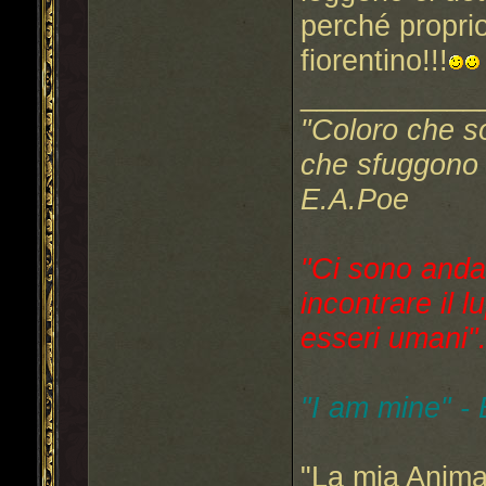
perché proprio
fiorentino!!!
___________
"Coloro che s
che sfuggono a
E.A.Poe
"Ci sono anda
incontrare il l
esseri umani"..
"I am mine" -
"La mia Anima