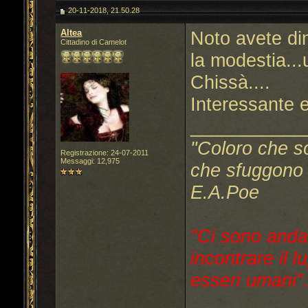
20-11-2018, 21.50.28
Altea
Noto avete dim
Cittadino di Camelot
la modestia...
Chissà....
Interessante 
___________
"Coloro che s
Registrazione: 24-07-2011
Messaggi: 12,975
che sfuggono a
E.A.Poe
"Ci sono anda
incontrare il l
esseri umani"..