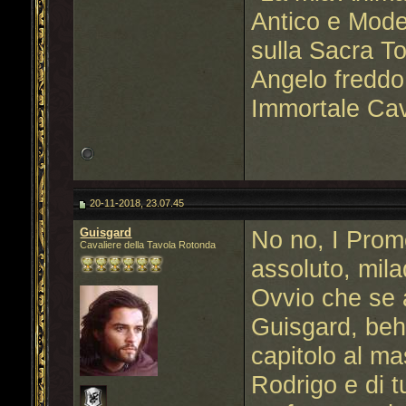
Antico e Mode
sulla Sacra T
Angelo freddo
Immortale Cav
20-11-2018, 23.07.45
Guisgard
No no, I Prom
Cavaliere della Tavola Rotonda
assoluto, mila
Ovvio che se 
Guisgard, beh
capitolo al m
Rodrigo e di tut