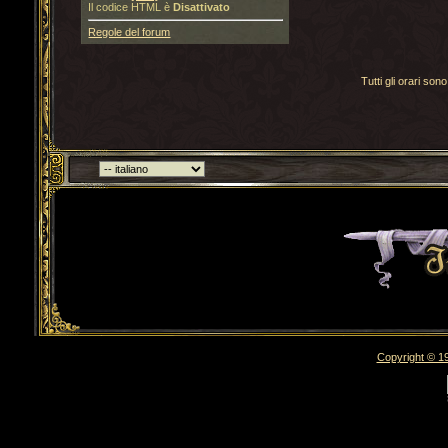
Il codice HTML è
Disattivato
Regole del forum
Tutti gli orari s
Torna indietro
Copyright © 19