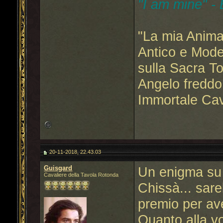
"I am mine" -
"La mia Anima
Antico e Mode
sulla Sacra T
Angelo freddo
Immortale Cav
20-11-2018, 22.43.03
Guisgard
Un enigma su 
Cavaliere della Tavola Rotonda
Chissà... sar
premio per ave
Quanto alla vo