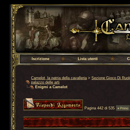
Camelot, la patria della cavalleria
Iscrizione
Lista utenti
C
Camelot, la patria della cavalleria
>
Sezione Gioco Di Ruo
palazzo delle arti
Enigmi a Camelot
Pagina 442 di 535
«
Primo