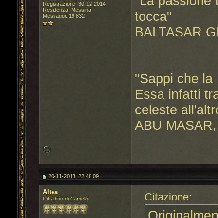
"La passione t
Registrazione: 30-12-2014
Residenza: Messina
tocca"
Messaggi: 19,832
BALTASAR G
"Sappi che la 
Essa infatti t
celeste all'altr
ABU MASAR, 
20-11-2018, 22.48.09
Altea
Citazione:
Cittadino di Camelot
Originalmen