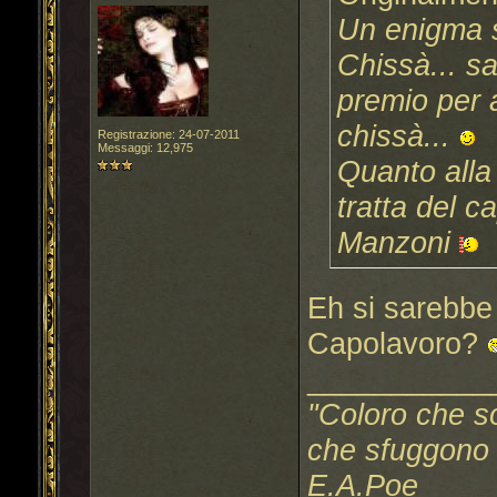
Un enigma s
Chissà... s
premio per a
chissà...
Registrazione: 24-07-2011
Messaggi: 12,975
Quanto alla
tratta del 
Manzoni
Eh si sarebbe 
Capolavoro?
___________
"Coloro che s
che sfuggono a
E.A.Poe