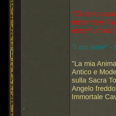
"Ci sono anda
incontrare il l
esseri umani"..
"I am mine" -
"La mia Anima
Antico e Mode
sulla Sacra T
Angelo freddo
Immortale Cav