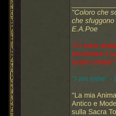
___________
"Coloro che s
che sfuggono a
E.A.Poe
"Ci sono anda
incontrare il l
esseri umani"..
"I am mine" -
"La mia Anima
Antico e Mode
sulla Sacra T