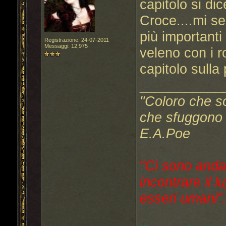
capitolo si di
Croce....mi s
più importanti
Registrazione: 24-07-2011
Messaggi: 12,975
veleno con i r
capitolo sulla
___________
"Coloro che s
che sfuggono a
E.A.Poe
"Ci sono anda
incontrare il l
esseri umani"..