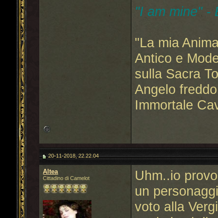
"I am mine" -
"La mia Anima
Antico e Mode
sulla Sacra T
Angelo freddo
Immortale Cav
20-11-2018, 22.22.04
Altea
Uhm..io provo
Cittadino di Camelot
un personaggi
voto alla Ver