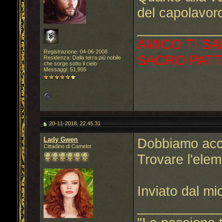
del capolavor
___________
AMICO TI SA
Registrazione: 04-06-2008
SACRO PATT
Residenza: Dalla terra più nobile
che sorge sotto il cielo
Messaggi: 51,905
20-11-2018, 22.45.31
Lady Gwen
Dobbiamo acc
Cittadino di Camelot
Trovare l'el
Inviato dal m
___________