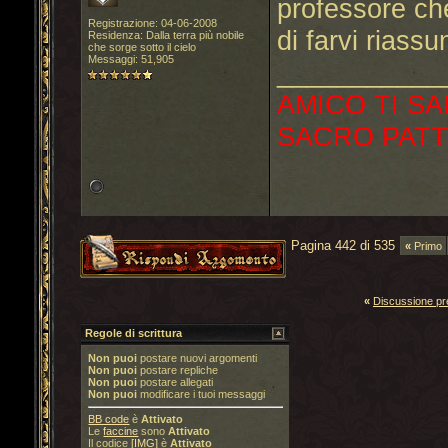
professore ch
Registrazione: 04-06-2008
di farvi riassu
Residenza: Dalla terra più nobile
che sorge sotto il cielo
Messaggi: 51,905
___________
AMICO TI SA
SACRO PATT
Pagina 442 di 535
«
Primo
«
Discussione p
Regole di scrittura
Non puoi
postare nuovi argomenti
Non puoi
postare repliche
Non puoi
postare allegati
Non puoi
modificare i tuoi messaggi
BB code
è
Attivato
Le
faccine
sono
Attivato
Il codice
[IMG]
è
Attivato