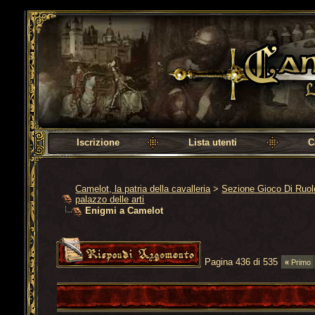
Camelot, la patria della cavalleria
Iscrizione
Lista utenti
C
Camelot, la patria della cavalleria
>
Sezione Gioco Di Ruo
palazzo delle arti
Enigmi a Camelot
Pagina 436 di 535
«
Primo