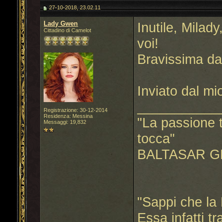
27-10-2018, 23.02.11
Lady Gwen
Inutile, Milad
Cittadino di Camelot
voi!
Bravissima d
Inviato dal m
___________
Registrazione: 30-12-2014
Residenza: Messina
"La passione t
Messaggi: 19,832
tocca"
BALTASAR G
"Sappi che la 
Essa infatti t