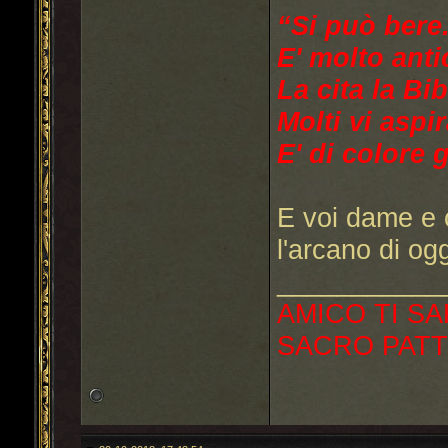
“Si può bere
E' molto anti
La cita la Bib
Molti vi aspi
E' di colore g
E voi dame e c
l'arcano di og
___________
AMICO TI SA
SACRO PATT