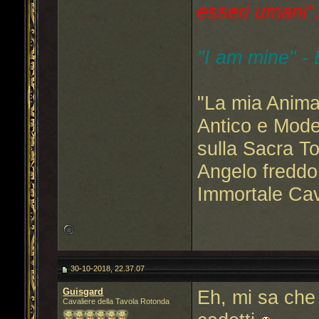
esseri umani"..
"I am mine" -
"La mia Anima
Antico e Mode
sulla Sacra T
Angelo freddo
Immortale Cav
30-10-2018, 22.37.07
Guisgard
Eh, mi sa che
Cavaliere della Tavola Rotonda