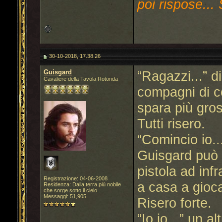
poi rispose... 
30-10-2018, 17.38.26
Guisgard
“Ragazzi...” di
Cavaliere della Tavola Rotonda
compagni di co
spara più gro
Tutti risero.
“Comincio io...”
Guisgard può 
pistola ad inf
Registrazione: 04-06-2008
a casa a gioca
Residenza: Dalla terra più nobile
che sorge sotto il cielo
Messaggi: 51,905
Risero forte.
“Io io...” un a