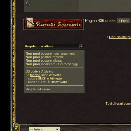
Pagina 436 di 535
«
Primo
«
Discussione p
Regole di scrittura
Non puoi
postare nuovi argomenti
Non puoi
postare repliche
Non puoi
postare allegati
Non puoi
modificare i tuoi messaggi
BB code
è
Attivato
Le
faccine
sono
Attivato
Il codice
[IMG]
è
Attivato
Il codice HTML è
Disattivato
Regole del forum
Tutti gli orari s