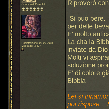
Destresya
Riproverò c
Cittadino di Camelot
“Si può bere. -
per delle beva
E' molto antic
La cita la Bib
Registrazione: 05-06-2018
Messaggi: 3,427
inviato da Dio 
Molti vi aspir
soluzione pron
E' di colore gi
Bibbia
___________
Lei si innamor
poi rispose... 