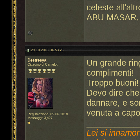
celeste all'altr
ABU MASAR, 
29-10-2018, 16.53.25
Destresya
Un grande rin
Cittadino di Camelot
complimenti!
Troppo buoni
Devo dire che
dannare, e so
venuta a cap
Registrazione: 05-06-2018
Messaggi: 3,427
___________
Lei si innamor