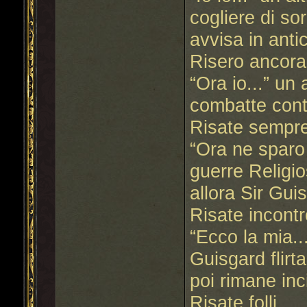
cogliere di so
avvisa in anti
Risero ancora
“Ora io...” un
combatte contro
Risate sempre 
“Ora ne sparo u
guerre Religio
allora Sir Guis
Risate incontr
“Ecco la mia...
Guisgard flirt
poi rimane inc
Risate folli.