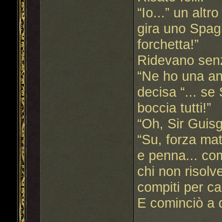
“Io...” un altr
gira uno Spagh
forchetta!”
Ridevano sen
“Ne ho una anc
decisa “... se
boccia tutti!”
“Oh, Sir Guisga
“Su, forza mat
e penna... com
chi non risolv
compiti per ca
E cominciò a 