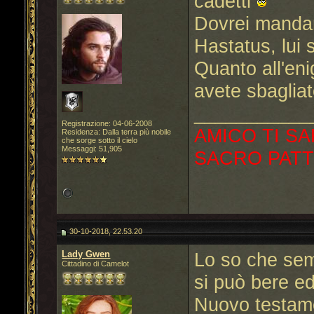
cadetti
Dovrei mandarl
Hastatus, lui
Quanto all'en
avete sbaglia
___________
Registrazione: 04-06-2008
AMICO TI SA
Residenza: Dalla terra più nobile
che sorge sotto il cielo
Messaggi: 51,905
SACRO PATT
30-10-2018, 22.53.20
Lady Gwen
Lo so che sem
Cittadino di Camelot
si può bere ed
Nuovo testame