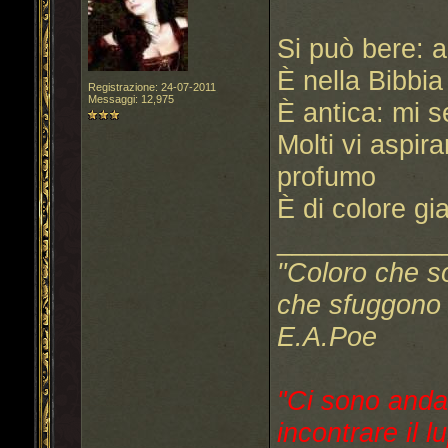
Si può bere: 
È nella Bibbia
Registrazione: 24-07-2011
Messaggi: 12,975
È antica: mi s
Molti vi aspir
profumo
È di colore gial
___________
"Coloro che s
che sfuggono a
E.A.Poe
"Ci sono anda
incontrare il l