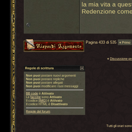
la mia vita a que
Redenzione come 
Pagina 433 di 535
«
Primo
«
Discussione p
Regole di scrittura
Non puoi
postare nuovi argomenti
Non puoi
postare repliche
Non puoi
postare allegati
Non puoi
modificare i tuoi messaggi
BB code
è
Attivato
Le
faccine
sono
Attivato
Il codice
[IMG]
è
Attivato
Il codice HTML è
Disattivato
Regole del forum
Tutti gli orari s