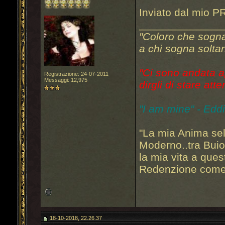
Inviato dal mio P
______________
"Coloro che sogn
a chi sogna soltan
"Ci sono andata a
Registrazione: 24-07-2011
Messaggi: 12,975
dirgli di stare atte
"I am mine" - Edd
"La mia Anima sel
Moderno..tra Bui
la mia vita a que
Redenzione come 
18-10-2018, 22.26.37