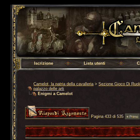
Camelot, la patria della cavalleria
Iscrizione
Lista utenti
C
Camelot, la patria della cavalleria
>
Sezione Gioco Di Ruo
palazzo delle arti
Enigmi a Camelot
Pagina 433 di 535
«
Primo