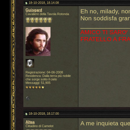
18-10-2018, 18.14.08
Guisgard
Eh no, milady, no
Cavaliere della Tavola Rotonda
Non soddisfa gran
______________
AMICO TI SARO'
FRATELLO A FR
Registrazione: 04-06-2008
Residenza: Dalla terra più nobile
che sorge sotto il cielo
Messaggi: 51,905
18-10-2018, 18.17.00
Altea
A me inquieta quel
Cittadino di Camelot