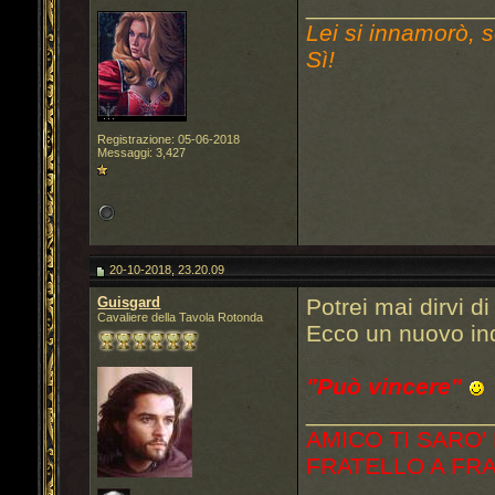
______________
Lei si innamorò, s
Sì!
Registrazione: 05-06-2018
Messaggi: 3,427
20-10-2018, 23.20.09
Guisgard
Potrei mai dirvi d
Cavaliere della Tavola Rotonda
Ecco un nuovo ind
"Può vincere"
______________
AMICO TI SARO'
FRATELLO A FR