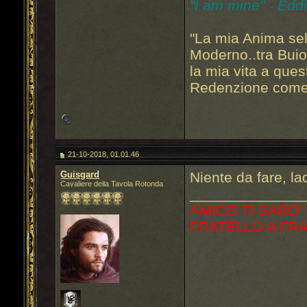
"I am mine" - Edd
"La mia Anima sel
Moderno..tra Bui
la mia vita a que
Redenzione come 
21-10-2018, 01.01.46
Guisgard
Niente da fare, l
Cavaliere della Tavola Rotonda
______________
AMICO TI SARO'
FRATELLO A FR