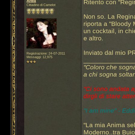
Altea
Ritento con "Regi
Cittadino di Camelot
Non so. La Regina 
riporta a "Bloody
un cocktail, in c
e altro.
Inviato dal mio P
Registrazione: 24-07-2011
Messaggi: 12,975
______________
"Coloro che sogn
a chi sogna soltan
"Ci sono andata a
dirgli di stare atte
"I am mine" - Edd
"La mia Anima sel
Moderno..tra Bui