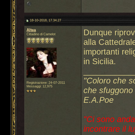
18-10-2018, 17.34.27
Altea
Dunque riprov
Cittadino di Camelot
alla Cattedral
importanti reli
in Sicilia.
___________
"Coloro che s
Registrazione: 24-07-2011
Messaggi: 12,975
che sfuggono a
E.A.Poe
"Ci sono anda
incontrare il l