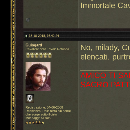
Immortale Cav
18-10-2018, 16.42.24
Guisgard
No, milady, Cu
Cavaliere della Tavola Rotonda
elencati, pur
___________
AMICO TI SA
SACRO PATT
Registrazione: 04-06-2008
Residenza: Dalla terra più nobile
che sorge sotto il cielo
Messaggi: 51,905