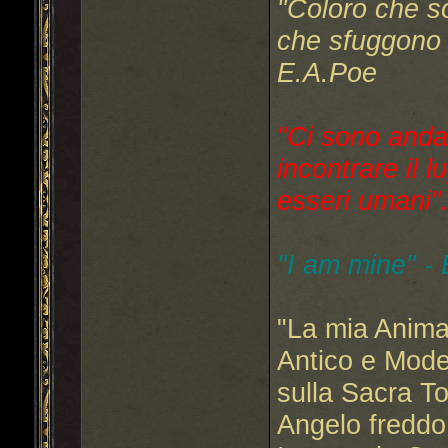
"Coloro che s
che sfuggono a
E.A.Poe
"Ci sono anda
incontrare il l
esseri umani"..
"I am mine" -
"La mia Anima
Antico e Mode
sulla Sacra T
Angelo freddo