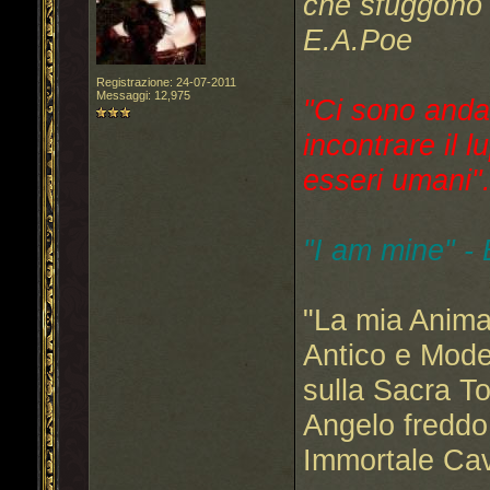
che sfuggono a
E.A.Poe
Registrazione: 24-07-2011
Messaggi: 12,975
"Ci sono anda
incontrare il l
esseri umani"..
"I am mine" -
"La mia Anima
Antico e Mode
sulla Sacra T
Angelo freddo
Immortale Cav