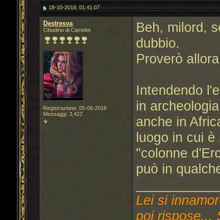
18-10-2018, 01.41.07
Destresya
Beh, milord, s
Cittadino di Camelot
dubbio.
Proverò allo
Intendendo l'e
in archeologia
Registrazione: 05-06-2018
Messaggi: 3,427
anche in Afric
luogo in cui è
"colonne d'Erc
può in qualche
___________
Lei si innamor
poi rispose... 