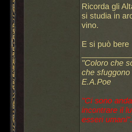
Ricorda gli Alta
si studia in ar
vino.
E si può bere
___________
"Coloro che s
che sfuggono a
E.A.Poe
"Ci sono anda
incontrare il l
esseri umani"..