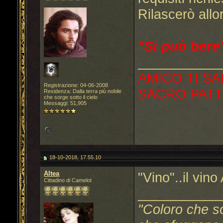
Rilascerò allo
"Si può bere
___________
AMICO TI SA
Registrazione: 04-06-2008
SACRO PATT
Residenza: Dalla terra più nobile
che sorge sotto il cielo
Messaggi: 51,905
18-10-2018, 17.55.10
Altea
"Vino"..il vino 
Cittadino di Camelot
___________
"Coloro che s