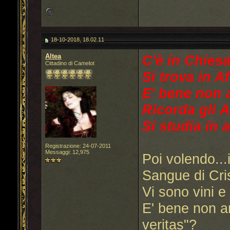
18-10-2018, 18.02.11
Altea
C'è in Chiesa
Cittadino di Camelot
Si trova in Af
E' bene non 
Ricorda gli Al
Si studia in 
Registrazione: 24-07-2011
Messaggi: 12,975
Poi volendo...
Sangue di Cri
Vi sono vini e 
E' bene non an
veritas"?