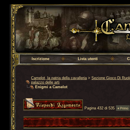
Camelot, la patria della cavalleria
Iscrizione
Lista utenti
C
Camelot, la patria della cavalleria
>
Sezione Gioco Di Ruo
palazzo delle arti
Enigmi a Camelot
Pagina 432 di 535
«
Primo