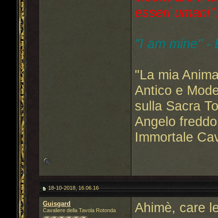
esseri umani"..
"I am mine" -
"La mia Anima
Antico e Mode
sulla Sacra T
Angelo freddo
Immortale Cav
18-10-2018, 16.06.16
Guisgard
Ahimè, care l
Cavaliere della Tavola Rotonda