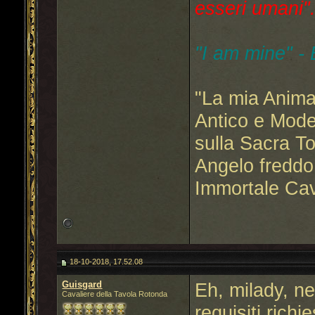
esseri umani"..
"I am mine" -
"La mia Anima
Antico e Mode
sulla Sacra T
Angelo freddo
Immortale Cav
18-10-2018, 17.52.08
Guisgard
Eh, milady, ne
Cavaliere della Tavola Rotonda
requisiti richie