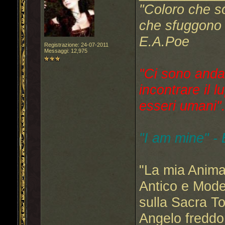
"Coloro che s
che sfuggono a
E.A.Poe
Registrazione: 24-07-2011
Messaggi: 12,975
"Ci sono anda
incontrare il l
esseri umani"..
"I am mine" -
"La mia Anima
Antico e Mode
sulla Sacra T
Angelo freddo