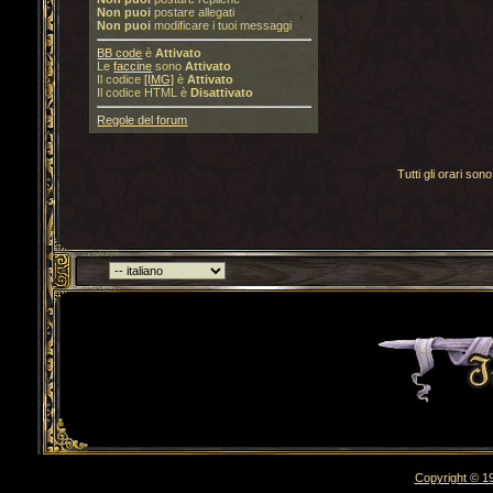
Non puoi
postare allegati
Non puoi
modificare i tuoi messaggi
BB code
è
Attivato
Le
faccine
sono
Attivato
Il codice
[IMG]
è
Attivato
Il codice HTML è
Disattivato
Regole del forum
Tutti gli orari s
Torna indietro
Copyright © 19