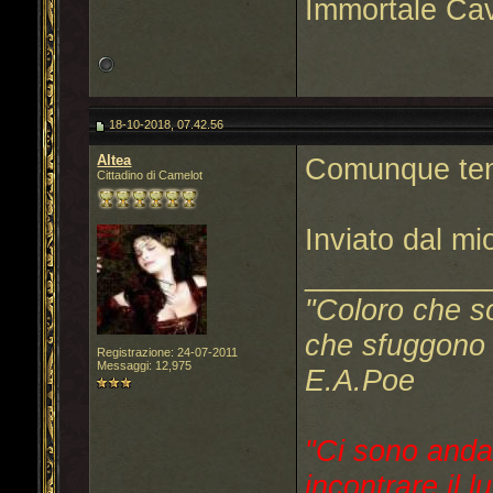
Immortale Cav
18-10-2018, 07.42.56
Altea
Comunque tent
Cittadino di Camelot
Inviato dal m
___________
"Coloro che s
che sfuggono a
Registrazione: 24-07-2011
Messaggi: 12,975
E.A.Poe
"Ci sono anda
incontrare il l