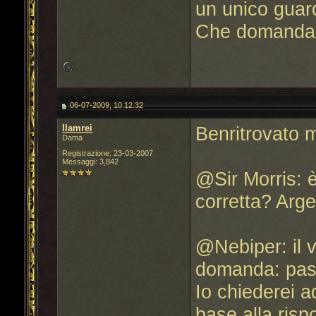
un unico guard
Che domanda 
06-07-2009, 10.12.32
llamrei
Benritrovato 
Dama
Registrazione: 23-03-2007
Messaggi: 3,842
@Sir Morris: è
corretta? Arg
@Nebiper: il 
domanda: pasti
Io chiederei a
base alla rispo