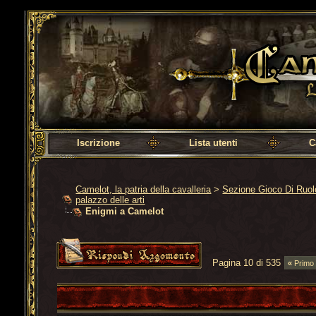
Camelot, la patria della cavalleria
Iscrizione
Lista utenti
C
Camelot, la patria della cavalleria
>
Sezione Gioco Di Ruo
palazzo delle arti
Enigmi a Camelot
Pagina 10 di 535
«
Primo