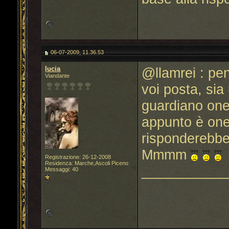
06-07-2009, 11.36.53
lucia
@llamrei : pe
Viandante
voi posta, sia
guardiano one
appunto è one
risponderebbe
Mmmm
Registrazione: 26-12-2008
Residenza: Marche,Ascoli Piceno
___________
Messaggi: 40