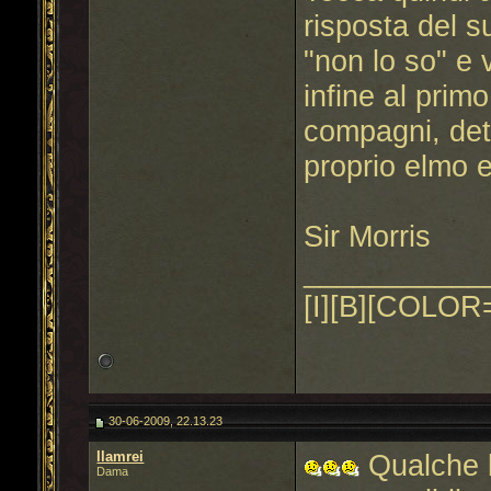
risposta del 
"non lo so" e 
infine al primo
compagni, det
proprio elmo e
Sir Morris
___________
[I][B][COLOR=
30-06-2009, 22.13.23
llamrei
Qualche 
Dama