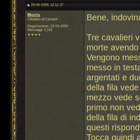
29-06-2009, 22.11.37
Morris
Bene, indovin
Cittadino di Camelot
Registrazione: 23-03-2008
Messaggi: 2,162
Tre cavalieri 
morte avendo p
Vengono messi
messo in testa
argentati e du
della fila vede
mezzo vede sol
primo non vede
della fila di i
questi rispond
Tocca quindi a