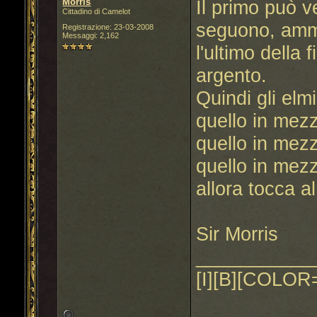
Morris
Il primo può ve
Cittadino di Camelot
seguono, amme
Registrazione: 23-03-2008
Messaggi: 2,162
l'ultimo della
argento.
Quindi gli elm
quello in mezz
quello in mezz
quello in mezz
allora tocca a
Sir Morris
___________
[I][B][COLOR=