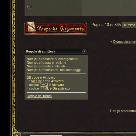
Pagina 10 di 535
«
Primo
«
Discussione p
Regole di scrittura
Non puoi
postare nuovi argomenti
Non puoi
postare repliche
Non puoi
postare allegati
Non puoi
modificare i tuoi messaggi
BB code
è
Attivato
Le
faccine
sono
Attivato
Il codice
[IMG]
è
Attivato
Il codice HTML è
Disattivato
Regole del forum
Tutti gli orari s