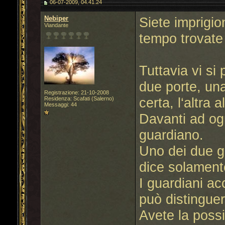
06-07-2009, 04.41.24
Nebiper
Siete imprigio
Viandante
tempo trovate 
Tuttavia vi si
due porte, un
Registrazione: 21-10-2008
certa, l‘altra a
Residenza: Scafati (Salerno)
Messaggi: 44
Davanti ad og
guardiano.
Uno dei due g
dice solamente
I guardiani a
può distinguer
Avete la possi