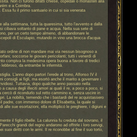
à. Non ci furono difatti chiese, ospedali o monasteri alla
tarém e a Coimbra.
 Essa fu il primo santuario in cui si sia venerata
alla settimana, tutta la quaresima, tutto l'avvento e dalla
 si cibava soltanto di pane e acqua. Nella sua sete di
arono, per un certo tempo almeno, di abbandonare le
discepoli di Esculapio, mutando in vino una brocca d'acqua
a dato ordine di non mandare mai via nessun bisognoso a
rfani; soccorse le giovani pericolanti; tutti i venerdì di
ì santo compiva la medesima opera buona a favore di tredici
 lebbroso, da entrambe le infermità.
glia. L'anno dopo partorì l'erede al trono, Alfonso IV il
i consigli ai figli, ma esortò anche il marito a governare i
i invidiosi. Tuttavia, dopo qualche anno passato nella
 causa degli illeciti amori ai quali il re, a poco a poco, si
za cercò di ricondurlo sul retto cammino e, senza uscire in
opri. La nobiltà, temendo che i bastardi del re acquistassero
o il padre, con immenso dolore di Elisabetta, la quale si
alle sue esortazioni, ella moltiplicò le preghiere, i digiuni e
nte il figlio ribelle. La calunnia fu creduta dal sovrano, il
Parecchi grandi del regno andarono ad offrirle i loro servigi,
uoi diritti con le armi. Il re riconobbe al fine il suo torto,