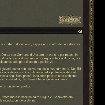
#
34
sua morte. Il documento, seppur non scritto da uno storico e
a Dio da san Germano di Auxerre, in transito per recarsi in
ndo a far parte di un gruppo di vergini votate a Dio che, pur
dicandosi ad opere di carità e penitenze.
 al giovedì santo non usciva mai dalla sua cameretta. Nel 451
se a restare in città, confidando nella protezione del cielo.
inaccia degli Unni passò, lasciando però un altro problema
presso i contadini, distribuendole poi generosamente.
si prigionieri politici.
 trasformata in basilica da re Luigi XV. Genoveffa era
 le inondazioni della Senna.