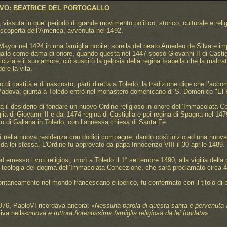
EVO:
BEATRICE DEL PORTOGALLO
, vissuta in quel periodo di grande movimento politico, storico, culturale e re
 scoperta dell’America, avvenuta nel 1492.
yor nel 1424 in una famiglia nobile, sorella del beato Amedeo de Silva e im
gallo come dama di onore, quando questa nel 1447 sposò Giovanni II di Castiglia; 
izia e il suo amore; ciò suscitò la gelosia della regina Isabella che la maltrat
ere la vita.
o di castità e di nascosto, partì diretta a Toledo; la tradizione dice che l’ac
i Padova; giunta a Toledo entrò nel monastero domenicano di S. Domenico "El R
ra il desiderio di fondare un nuovo Ordine religioso in onore dell’Immacolata 
glia di Giovanni II e dal 1474 regina di Castiglia e poi regina di Spagna nel 147
zo di Galiana in Toledo, con l’annessa chiesa di Santa Fè.
erì nella nuova residenza con dodici compagne, dando così inizio ad una nuov
 da lei stessa. L'Ordine fu approvato da papa Innocenzo VIII il 30 aprile 1489.
d emesso i voti religiosi, morì a Toledo il 1° settembre 1490, alla vigilia dell
la teologia del dogma dell’Immacolata Concezione, che sarà proclamato circa 
pontaneamente nel mondo francescano e iberico, fu confermato con il titolo di b
76, PaoloVI ricordava ancora: «
Nessuna parola
di questa santa è pervenuta a
iva nella«
nuova e tuttora fiorentissima
famiglia religiosa da lei fondata
».