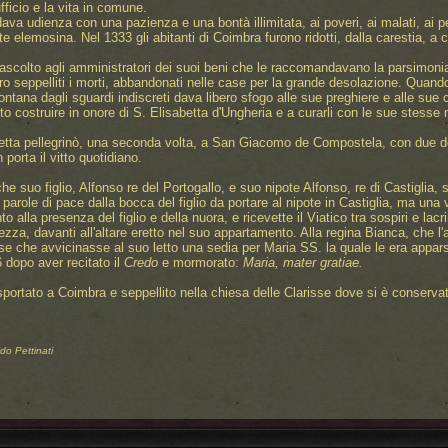
ufficio e la vita in comune.
ava udienza con una pazienza e una bontà illimitata, ai poveri, ai malati, ai pe
elemosina. Nel 1333 gli abitanti di Coimbra furono ridotti, dalla carestia, a ci
ascolto agli amministratori dei suoi beni che le raccomandavano la parsimonia,
 seppelliti i morti, abbandonati nelle case per la grande desolazione. Quando era
ntana dagli sguardi indiscreti dava libero sfogo alle sue preghiere e alle sue 
to costruire in onore di S. Elisabetta d'Ungheria e a curarli con le sue stesse 
betta pellegrinò, una seconda volta, a San Giacomo de Compostela, con due don
 porta il vitto quotidiano.
che suo figlio, Alfonso re del Portogallo, e suo nipote Alfonso, re di Castiglia,
parole di pace dalla bocca del figlio da portare al nipote in Castiglia, ma una
o alla presenza del figlio e della nuora, e ricevette il Viatico tra sospiri e lacr
zza, davanti all'altare eretto nel suo appartamento. Alla regina Bianca, che l'
iese che avvicinasse al suo letto una sedia per Maria SS. la quale le era appars
6 dopo aver recitato il
Credo
e mormorato:
Maria, mater gratiae.
rasportato a Coimbra e seppellito nella chiesa delle Clarisse dove si è conserva
do Pettinati