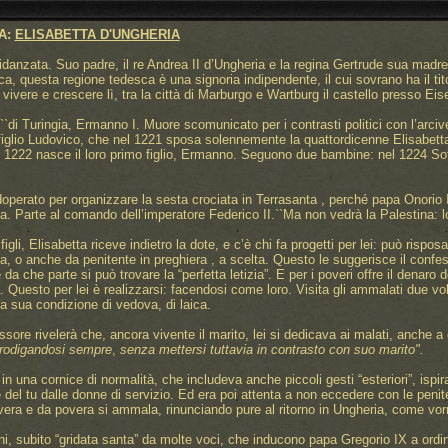
A:
ELISABETTA D'UNGHERIA
 fidanzata. Suo padre, il re Andrea II d’Ungheria e la regina Gertrude sua madr
ca, questa regione tedesca è una signoria indipendente, il cui sovrano ha il tit
 vivere e crescere lì, tra la città di Marburgo e Wartburg il castello presso Ei
``di Turingia, Ermanno I. Muore scomunicato per i contrasti politici con l’arc
 figlio Ludovico, che nel 1221 sposa solennemente la quattordicenne Elisabett
el 1222 nasce il loro primo figlio, Ermanno. Seguono due bambine: nel 1224 So
operato per organizzare la sesta crociata in Terrasanta , perché papa Onorio II
a. Parte al comando dell’imperatore Federico II.``Ma non vedrà la Palestina: 
igli, Elisabetta riceve indietro la dote, e c’è chi fa progetti per lei: può rispo
ina, o anche da penitente in preghiera , a scelta. Questo le suggerisce il confe
e da che parte si può trovare la “perfetta letizia”. E per i poveri offre il denaro
ta. Questo per lei è realizzarsi: facendosi come loro. Visita gli ammalati due vo
a sua condizione di vedova, di laica.
sore rivelerà che, ancora vivente il marito, lei si dedicava ai malati, anche a 
 prodigandosi sempre
,
senza mettersi tuttavia in contrasto con suo marito".
in una cornice di normalità, che includeva anche piccoli gesti “esteriori”, ispi
are del tu dalle donne di servizio. Ed era poi attenta a non eccedere con le pen
overa e da povera si ammala, rinunciando pure al ritorno in Ungheria, come vorre
, subito “gridata santa” da molte voci, che inducono papa Gregorio IX a ordinar