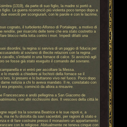
oimbra (1319), da parte di suo figlio, la madre si portò a
 e figlio. La guerra ricominciò più violenta poco tempo dopo a
due eserciti per scongiurarli, con le parole e con le lacrime,
suo cognato, il turbolento Alfonso di Portalegre, a motivo di
endite, per risarcirlo delle terre che era stato costretto a
are blocco nella lotta contro i mori. Impedì difatti una
uoi disordini, la regina si serviva di un paggio di fiducia per
ccusandolo al sovrano di illecite relazioni con la regina .
 cavallo, s'imbatté in una fornace di calce. Si avvicinò agli
 loro se fosse già stato eseguito il comando del sovrano.
 campanella e vi entrò per ascoltare la Messa.
e lo mandò a chiedere ai fochisti della fornace se il
to loro, lo presero e lo buttarono vivo nel fuoco. Poco dopo
a darne notizia a chi lo aveva mandato. Il re, constatato con
era proposto, cominciò da allora a rinsavire.
'ordine Francescano e andò pellegrina a San Giacomo de
trimonio, con altri ricchissimi doni. Il vescovo della città le
gne regali tra la sovrana Beatrice e le sue nipoti e, a
 ma ne fu distolta da savi sacerdoti, per ragioni di stato e
itenza e di fare costruire presso il monastero un appartamento
 pranzare con le religiose. Abitualmente ne teneva cinque con