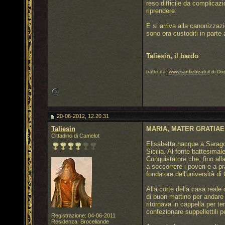
reso difficile da complicaz
riprendere.
E si arriva alla canonizzaz
sono ora custoditi in part
Taliesin, il bardo
tratto da:
www.santiebeati.it
di Do
20-06-2012, 12.20.31
Taliesin
MARIA, MATER GRATIAE
Cittadino di Camelot
Elisabetta nacque a Saragoz
Sicilia. Al fonte battesimal
Conquistatore che, fino alla
a soccorrere i poveri e a pr
fondatore dell'università di
Alla corte della casa reale 
di buon mattino per andare 
ritornava in cappella per ter
confezionare suppellettili p
Registrazione: 04-06-2011
Residenza: Broceliande