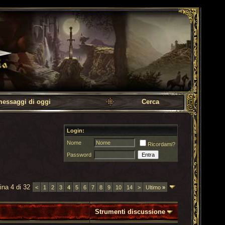
messaggi di oggi
Cerca
Login:
Nome
Ricordami?
Password
ina 4 di 32
<
1
2
3
4
5
6
7
8
9
10
14
>
Ultimo
»
Strumenti discussione