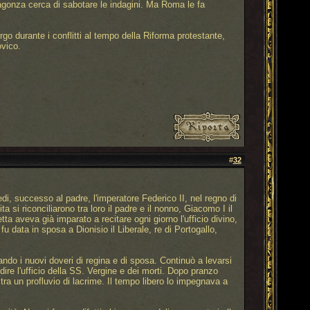
Magonza cerca di sabotare le indagini. Ma Roma le fa
go durante i conflitti al tempo della Riforma protestante,
vico.
#
32
i, successo al padre, l'imperatore Federico II, nel regno di
 si riconciliarono tra loro il padre e il nonno, Giacomo I il
tta aveva già imparato a recitare ogni giorno l'ufficio divino,
fu data in sposa a Dionisio il Liberale, re di Portogallo,
ando i nuovi doveri di regina e di sposa. Continuò a levarsi
ire l'ufficio della SS. Vergine e dei morti. Dopo pranzo
i tra un profluvio di lacrime. Il tempo libero lo impegnava a