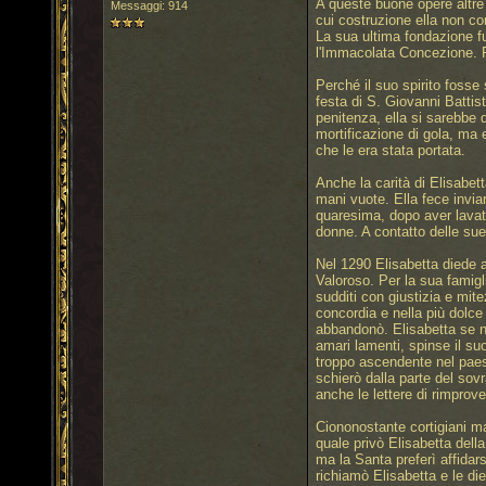
A queste buone opere altre
Messaggi: 914
cui costruzione ella non co
La sua ultima fondazione fu
l'Immacolata Concezione. Pri
Perché il suo spirito fosse
festa di S. Giovanni Battis
penitenza, ella si sarebbe 
mortificazione di gola, ma 
che le era stata portata.
Anche la carità di Elisabet
mani vuote. Ella fece inviar
quaresima, dopo aver lavato 
donne. A contatto delle sue
Nel 1290 Elisabetta diede al
Valoroso. Per la sua famigli
sudditi con giustizia e mite
concordia e nella più dolce 
abbandonò. Elisabetta se ne 
amari lamenti, spinse il suo
troppo ascendente nel paese,
schierò dalla parte del sovr
anche le lettere di rimprover
Ciononostante cortigiani mal
quale privò Elisabetta della
ma la Santa preferì affidars
richiamò Elisabetta e le di