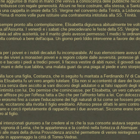
 ne aggiunse di mano in mano che veniva a conoscenza delle pubbliche necessit
ntribuisse con regale generosità. Alcuni ne fece costruire, ella stessa, a San
 una cappella in onore della SS. Vergine nel convento della Trinità, a Lisbona.
ma di morire volle pure istituire una confraternita intitolata alla SS. Trinità.
 sempre pronto alla contemplazione, Elisabetta digiunava abitualmente tre volte 
ta all'Assunta. I venerdì e i sabati che precedevano le feste della SS. Vergine
data ad altre austerità, se il marito glielo avesse permesso. I medici le ordin
ella continuò a bere dell'acqua. Un giorno però Iddio intervenne a favore dei 
ta per i poveri e i nobili decaduti fu incomparabile. Al suo elemosiniere avev
e dei viveri a monasteri poveri e a regioni colpite dalle avversità; protesse gli o
e baciato i piedi a tredici poveri, li faceva vestire di abiti nuovi; il gioved
 mani e delle sue labbra, una malata guarì da una piaga al piede e uno storpio
la luce una figlia, Costanza, che in seguito fu maritata a Ferdinando IV di Casti
a Elisabetta fu un vero angelo tutelare. Ella non si accontentò di dare dei buon
zza senza dare ascolto ai vani discorsi degli adulatori o ai falsi rapporti degl
intimità con lui, Dio permise che cominciasse, per Elisabetta, un vero calvario a
afflisse più per l'offesa fatta a Dio che per l'affronto fatto a lei. Con dolcez
 eroismo fino a curare l'educazione dei figli naturali di lui come se fossero pr
 eccitarono alla rivolta il figlio ereditario. Alfonso prese difatti le armi contr
ano e cercò ripetutamente di rappacificare i due avversari. Siccome erano sordi 
o al figlio.
 intenzionati giunsero a far credere al re che la sua consorte aiutava segretame
 signoria di Leiria, che le apparteneva e la confinò nella fortezza di Alemquer. 
i alle mani della divina Provvidenza anziché permettere di venire reintegrata nei s
ede in appannaggio la città di Torres-Vedras.