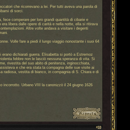
ccatori che ricorrevano a lei. Per tutti aveva una parola di
barsi di sorci.
 fece comperare per loro grandi quantità di cibarie e
 libera dalle opere di carità e nella notte, ella si ritirava
contemplazioni. Altre volte andava a visitare i degenti
mani.
ne. Volle fare a piedi il lungo viaggio nonostante i suoi 64
 si erano dichiarati guerra. Elisabetta si portò a Estremoz
 violenta febbre non le lasciò nessuna speranza di vita. Si
ime, rivestita del suo abito di penitenza, inginocchiata,
assisteva e che era stata la compagna delle sue visite ai
a radiosa, vestita di bianco, in compagnia di S. Chiara e di
to incorrotto. Urbano VIII la canonizzò il 24 giugno 1626
#
33