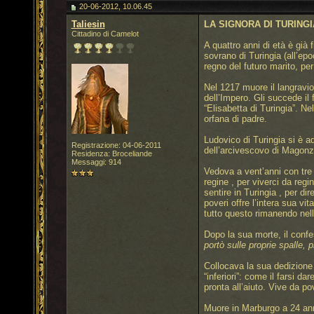
20-06-2012, 10.06.45
Taliesin
LA SIGNORA DI TURINGI
Cittadino di Camelot
A quattro anni di età è già
sovrano di Turingia (all’epo
regno del futuro marito, per
Nel 1217 muore il langravio
dell’Impero. Gli succede il
“Elisabetta di Turingia”. N
orfana di padre.
Ludovico di Turingia si è ad
Registrazione: 04-06-2011
dell’arcivescovo di Magonz
Residenza: Broceliande
Messaggi: 914
Vedova a vent’anni con tre f
regine , per viverci da reg
sentire in Turingia , per dir
poveri offre l’intera sua vi
tutto questo rimanendo nell
Dopo la sua morte, il confes
portò sulle proprie spalle,
Collocava la sua dedizione 
“inferiori”: come il farsi d
pronta all’aiuto. Vive da p
Muore in Marburgo a 24 anni