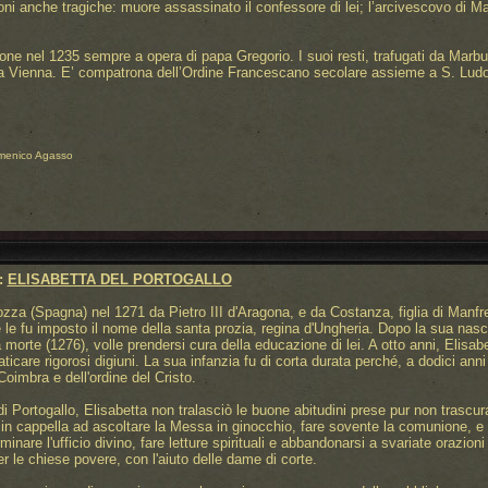
ioni anche tragiche: muore assassinato il confessore di lei; l’arcivescovo di 
ione nel 1235 sempre a opera di papa Gregorio. I suoi resti, trafugati da Marbur
e a Vienna. E’ compatrona dell’Ordine Francescano secolare assieme a S. Ludo
menico Agasso
:
ELISABETTA DEL PORTOGALLO
za (Spagna) nel 1271 da Pietro III d'Aragona, e da Costanza, figlia di Manfred
e le fu imposto il nome della santa prozia, regina d'Ungheria. Dopo la sua nascita
 morte (1276), volle prendersi cura della educazione di lei. A otto anni, Elisabe
aticare rigorosi digiuni. La sua infanzia fu di corta durata perché, a dodici anni 
 Coimbra e dell'ordine del Cristo.
di Portogallo, Elisabetta non tralasciò le buone abitudini prese pur non trascur
in cappella ad ascoltare la Messa in ginocchio, fare sovente la comunione, e d
minare l'ufficio divino, fare letture spirituali e abbandonarsi a svariate orazion
er le chiese povere, con l'aiuto delle dame di corte.