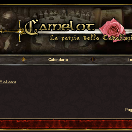
a cavalleria
Calendario
I 
Medioevo
Pag