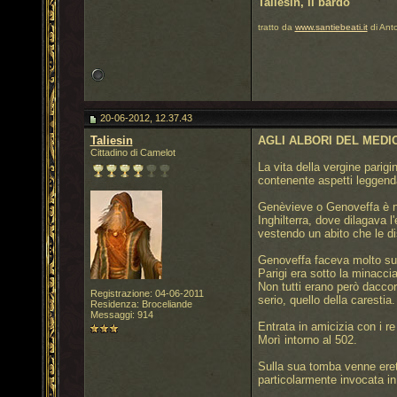
Taliesin, il bardo
tratto da
www.santiebeati.it
di Anto
20-06-2012, 12.37.43
Taliesin
AGLI ALBORI DEL MED
Cittadino di Camelot
La vita della vergine parig
contenente aspetti leggenda
Genèvieve o Genoveffa è nat
Inghilterra, dove dilagava 
vestendo un abito che le di
Genoveffa faceva molto sul 
Parigi era sotto la minaccia
Non tutti erano però daccor
Registrazione: 04-06-2011
serio, quello della carestia
Residenza: Broceliande
Messaggi: 914
Entrata in amicizia con i re
Morì intorno al 502.
Sulla sua tomba venne erett
particolarmente invocata in