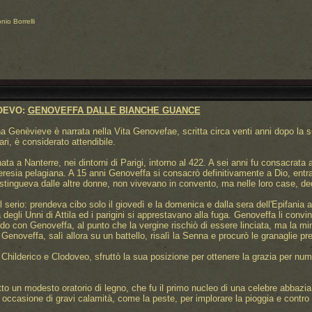
nio Borrelli
IOEVO:
GENOVEFFA DALLE BIANCHE GUANCE
ina Genèvieve è narrata nella Vita Genovefae, scritta circa venti anni dopo la 
ri, è considerato attendibile.
a a Nanterre, nei dintorni di Parigi, intorno al 422. A sei anni fu consacrata 
l'eresia pelagiana. A 15 anni Genoveffa si consacrò definitivamente a Dio, entra
stingueva dalle altre donne, non vivevano in convento, ma nelle loro case, de
serio: prendeva cibo solo il giovedì e la domenica e dalla sera dell'Epifania
 degli Unni di Attila ed i parigini si apprestavano alla fuga. Genoveffa li convin
do con Genoveffa, al punto che la vergine rischiò di essere linciata, ma la m
. Genoveffa, salì allora su un battello, risalì la Senna e procurò le granaglie 
 Childerico e Clodoveo, sfruttò la sua posizione per ottenere la grazia per numero
o un modesto oratorio di legno, che fu il primo nucleo di una celebre abbazia,
 occasione di gravi calamità, come la peste, per implorare la pioggia e contro