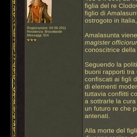
figlia del re Clodo
figlio di Amalasun
ostrogoto in Ital
Registrazione: 04-06-2011
Residenza: Broceliande
Amalasunta viene 
Messaggi: 914
magister officior
conoscitrice della
Seguendo la polit
buoni rapporti tra
confiscati ai figl
di elementi modera
tuttavia conflitti 
a sottrarle la cura
un futuro re che 
antenati.
Alla morte del fig