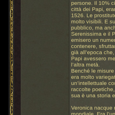
persone. Il 10% c
città dei Papi, er
1526. Le prostit
molto visibili. E s
pubblico, ma anch
Serenissima e il 
emisero un numer
contenere, sfruttar
già all’epoca che,
Papi avessero me
l’altra metà.
Benché le misure r
era molto variegat
un’intellettuale co
raccolte poetiche,
sua è una storia 
Veronica nacque n
mondiale. Era l’u