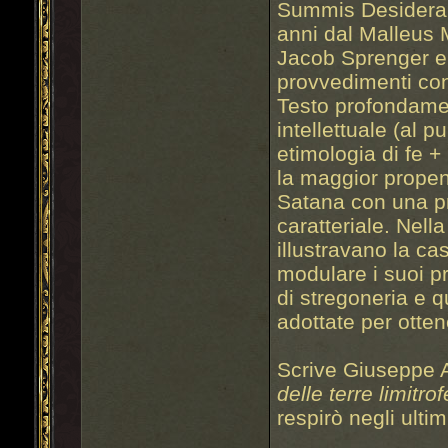
Summis Desiderant
anni dal Malleus 
Jacob Sprenger e H
provvedimenti con
Testo profondamen
intellettuale (al p
etimologia di fe 
la maggior propen
Satana con una pre
caratteriale. Nella
illustravano la ca
modulare i suoi p
di stregoneria e 
adottate per otte
Scrive Giuseppe A
delle terre
limitrof
respirò negli ult