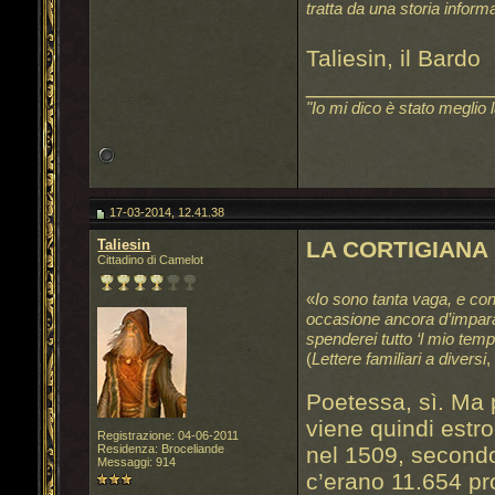
tratta da una storia infor
Taliesin, il Bardo
______________
"Io mi dico è stato meglio 
17-03-2014, 12.41.38
Taliesin
LA CORTIGIANA
Cittadino di Camelot
«
Io sono tanta vaga, e co
occasione ancora d’imparare
spenderei tutto ‘l mio te
(
Lettere familiari a diversi
,
Poetessa, sì. Ma 
viene quindi estro
Registrazione: 04-06-2011
Residenza: Broceliande
nel 1509, second
Messaggi: 914
c’erano 11.654 pr