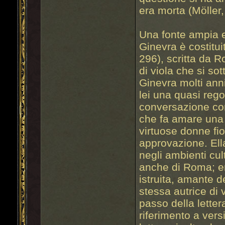
era morta (Möller,
Una fonte ampia e
Ginevra è costitui
296), scritta da 
di viola che si so
Ginevra molti an
lei una quasi reg
conversazione con
che fa amare una
virtuose donne fio
approvazione. Ell
negli ambienti cul
anche di Roma; er
istruita, amante d
stessa autrice di 
passo della letter
riferimento a versi