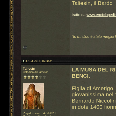
Taliesin, il Bardo
tratto da
www.enciclopedia
______________
"Io mi dico è stato meglio 
17-03-2014, 15.50.34
Taliesin
LA MUSA DEL R
Cittadino di Camelot
BENCI.
Figlia di Amerigo
giovanissima nel 
Bernardo Niccolini
in dote 1400 fiorin
Registrazione: 04-06-2011