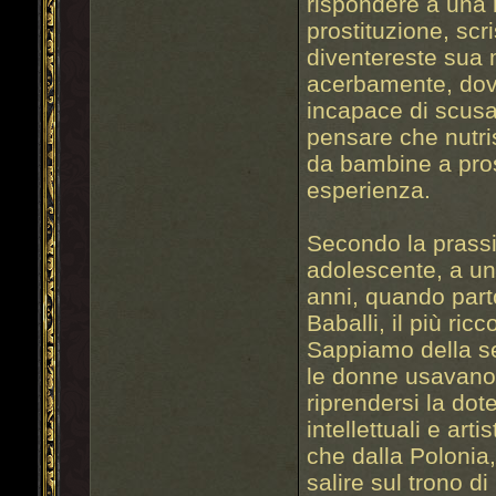
rispondere a una 
prostituzione, sc
diventereste sua
acerbamente, dove 
incapace di scusa,
pensare che nutri
da bambine a pros
esperienza.
Secondo la prassi
adolescente, a un
anni, quando part
Baballi, il più ri
Sappiamo della s
le donne usavano 
riprendersi la dote
intellettuali e art
che dalla Polonia,
salire sul trono di