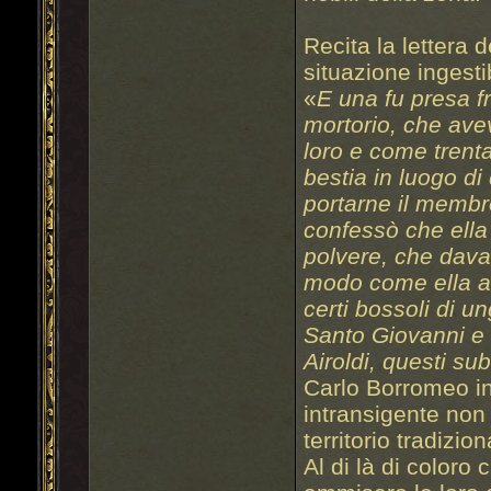
Recita la lettera 
situazione ingesti
«
E una fu presa f
mortorio, che avev
loro e come trent
bestia in luogo di
portarne il membro
confessò che ella
polvere, che dava
modo come ella an
certi bossoli di un
Santo Giovanni e 
Airoldi, questi su
Carlo Borromeo i
intransigente non
territorio tradizi
Al di là di color