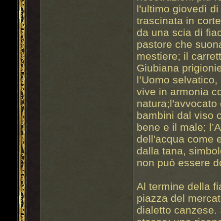
l'ultimo giovedì d
trascinata in cort
da una scia di fia
pastore che suona 
mestiere; il carret
Giubiana prigionier
l’Uomo selvatico,
vive in armonia co
natura;l'avvocato 
bambini dal viso c
bene e il male; l
dell'acqua come e
dalla tana, simbolo
non può essere d
Al termine della f
piazza del mercat
dialetto canzese.