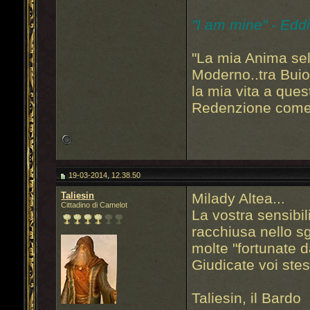
"I am mine" - Edd
"La mia Anima sel
Moderno..tra Bui
la mia vita a que
Redenzione come 
19-03-2014, 12.38.50
Taliesin
Milady Altea...
Cittadino di Camelot
La vostra sensibil
racchiusa nello s
molte "fortunate d
Giudicate voi stes
Taliesin, il Bardo