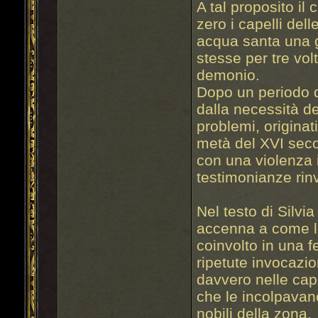
A tal proposito il
zero i capelli dell
acqua santa una g
stesse per tre volt
demonio.
Dopo un periodo d
dalla necessità dell
problemi, originat
metà del XVI seco
con una violenza
testimonianze rin
Nel testo di Silvia 
accenna a come l
coinvolto in una f
ripetute invocazi
davvero nelle cap
che le incolpavano 
nobili della zona.