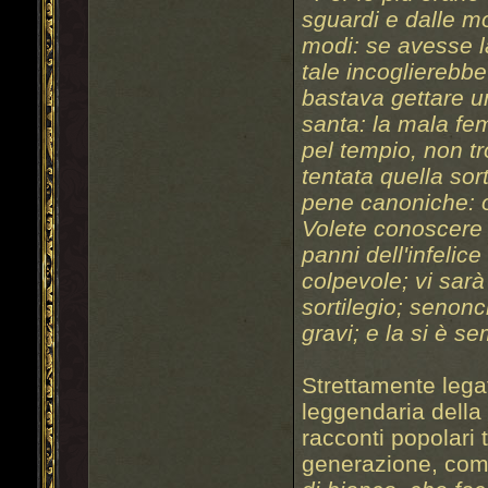
sguardi e dalle m
modi: se avesse l
tale incoglierebbe
bastava gettare un
santa: la mala fe
pel tempio, non t
tentata quella sort
pene canoniche: o
Volete conoscere 
panni dell'infelice
colpevole; vi sarà
sortilegio; senon
gravi; e la si è s
Strettamente legat
leggendaria dell
racconti popolari
generazione, com