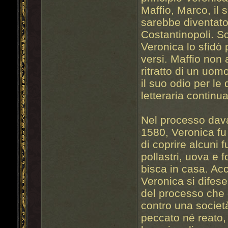
Maffio, Marco, il 
sarebbe diventato
Costantinopoli. Sc
Veronica lo sfidò 
versi. Maffio non 
ritratto di un uom
il suo odio per le
letteraria contin
Nel processo davan
1580, Veronica fu
di coprire alcuni f
pollastri, uova e 
bisca in casa. Ac
Veronica si difese
del processo che
contro una societ
peccato né reato,