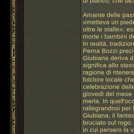
di bianco, che fa
Amante delle pass
«metteva un piede
oltre le stalle»; 
morte i bambini d
In realtà, tradizi
Perna Bozzi preci
Giubiana deriva d
significa allo st
ragione di ritenere
folclore locale ch
celebrazione delle
giovedì del mese 
merla. In quell'o
rallegrandosi per 
Giubiana, il fant
bruciato sul rogo.
in cui persero la 