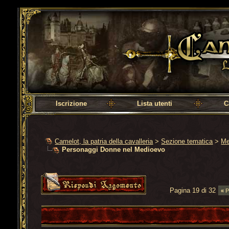
Camelot, la patria della cavalleria
Iscrizione
Lista utenti
C
Camelot, la patria della cavalleria
>
Sezione tematica
>
Me
Personaggi Donne nel Medioevo
Pagina 19 di 32
«
P