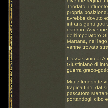
divenne regina a tu
Teodato, influente
propria posizione
avrebbe dovuto es
intransigenti goti 
esterno. Avvenne 
dell’imperatore Gi
Martana, nel lago
venne trovata str
L'assassinio di Am
Giustiniano di inte
guerra greco-goti
Miti e leggende v
tragica fine: dal s
pescatore Martan
portandogli cibo 