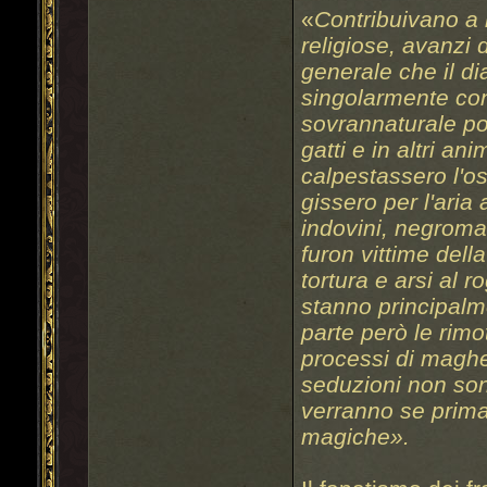
«
Contribuivano a r
religiose, avanzi
generale che il d
singolarmente con
sovrannaturale pot
gatti e in altri a
calpestassero l'o
gissero per l'aria 
indovini, negromant
furon vittime dell
tortura e arsi al 
stanno principalm
parte però le rimo
processi di maghe
seduzioni non son
verranno se prima 
magiche».