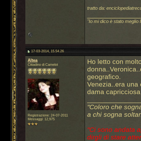
tratto da: enciclopediatrec
______________
"Io mi dico è stato meglio 
17-03-2014, 15.54.26
Altea
Ho letto con molto
Cittadino di Camelot
donna..Veronica..
geografico.
Venezia..era una c
dama capricciosa,
______________
"Coloro che sogn
a chi sogna soltan
Registrazione: 24-07-2011
Messaggi: 12,975
"Ci sono andata a
dirgli di stare atte