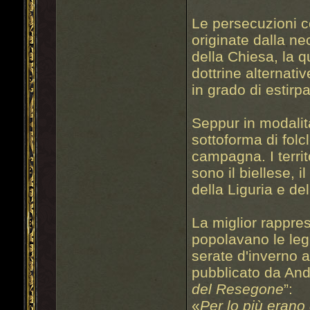
Le persecuzioni c
originate dalla ne
della Chiesa, la 
dottrine alternati
in grado di estirp
Seppur in modalit
sottoforma di folc
campagna. I territ
sono il biellese, 
della Liguria e de
La miglior rappre
popolavano le legg
serate d'inverno al
pubblicato da Andr
del Resegone
”:
«
Per lo più erano