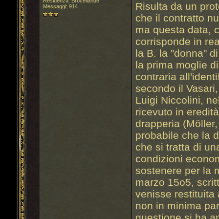
Residenza: Broceliande
Risulta da un pro
Messaggi: 914
che il contratto n
ma questa data, ch
corrisponde in re
la B. la "donna" d
la prima moglie di 
contraria all'ident
secondo il Vasari
Luigi Niccolini, n
ricevuto in eredit
drapperia (Möller,
probabile che la d
che si tratta di u
condizioni econo
sostenere per la 
marzo 15o5, scrit
venisse restituita
non in minima par
questione si ha an