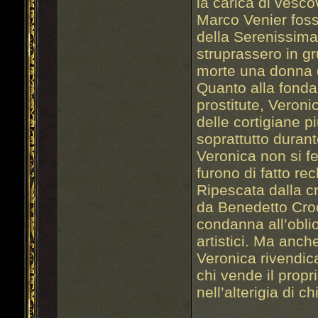
la carica di vesco
Marco Venier foss
della Serenissima,
struprassero in gr
morte una donna 
Quanto alla fonda
prostitute, Veroni
delle cortigiane p
soprattutto durant
Veronica non si fe
furono di fatto re
Ripescata dalla cr
da Benedetto Cro
condanna all’oblio
artistici. Ma anc
Veronica rivendica
chi vende il propr
nell’alterigia di c