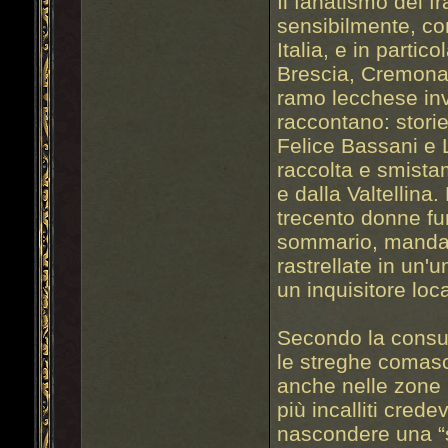
Il fanatismo dei f
sensibilmente, co
Italia, e in parti
Brescia, Cremona, l
ramo lecchese inv
raccontano: storie
Felice Bassani e L
raccolta e smistam
e dalla Valtellina
trecento donne fu
sommario, mandat
rastrellate in un'u
un inquisitore loc
Secondo la consue
le streghe comasc
anche nelle zone p
più incalliti cred
nascondere una “s