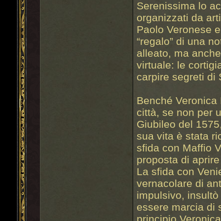
Serenissima lo ac
organizzati da art
Paolo Veronese e i
“regalo” di una no
alleato, ma anche
virtuale: le cortig
carpire segreti di 
Benché Veronica 
città, se non per
Giubileo del 1575,
sua vita è stata ri
sfida con Maffio V
proposta di aprire 
La sfida con Venie
vernacolare di an
impulsivo, insultò
essere marcia di si
principio Veronica