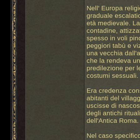
Nell' Europa relig
graduale escalati
età medievale. La
contadine, attizz
spesso in voli pin
peggiori tabù e vi
una vecchia dall'
che la rendeva un 
predilezione per le
costumi sessuali.
Era credenza cons
abitanti del villag
uscisse di nascos
degli antichi ritua
dell'Antica Roma.
Nel caso specifico