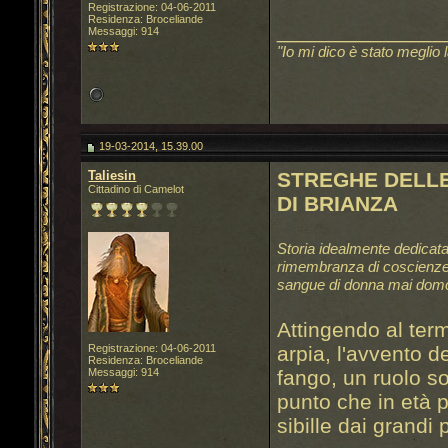
Registrazione: 04-06-2011
Residenza: Broceliande
______________
Messaggi: 914
"Io mi dico è stato meglio 
19-03-2014, 15.39.00
Taliesin
STREGHE DELLE
Cittadino di Camelot
DI BRIANZA
Storia idealmente dedicata
rimembranza di coscienze e
sangue di donna mai domo
Attingendo al ter
Registrazione: 04-06-2011
arpia, l'avvento d
Residenza: Broceliande
Messaggi: 914
fango, un ruolo so
punto che in età
sibille dai grandi p