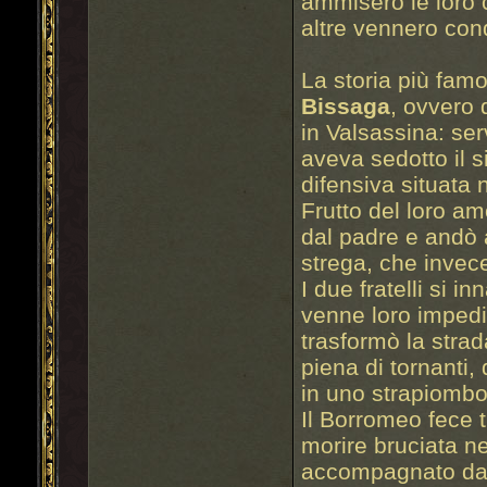
ammisero le loro 
altre vennero cond
La storia più famo
Bissaga
, ovvero 
in Valsassina: se
aveva sedotto il 
difensiva situata 
Frutto del loro a
dal padre e andò 
strega, che invec
I due fratelli si 
venne loro impedi
trasformò la strada
piena di tornanti,
in uno strapiombo
Il Borromeo fece 
morire bruciata ne
accompagnato dal