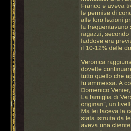
Franco e aveva tre
le permise di cond
alle loro lezioni 
la frequentavano s
ragazzi, secondo 
laddove era previs
il 10-12% delle d
Veronica raggiuns
dovette continuare
tutto quello che a
fu ammessa. A com
Domenico Venier,
La famiglia di Ver
originari”, un live
Ma lei faceva la c
stata istruita da l
aveva una cliente