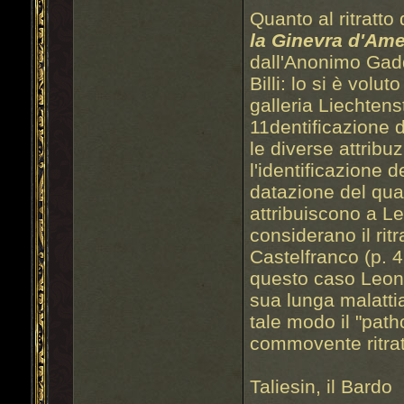
Quanto al ritratto d
la Ginevra
d'Ame
dall'Anonimo Gadd
Billi: lo si è volut
galleria Liechtens
11dentificazione 
le diverse attribuz
l'identificazione 
datazione del quad
attribuiscono a L
considerano il rit
Castelfranco (p. 4
questo caso Leona
sua lunga malatti
tale modo il "pat
commovente ritrat
Taliesin, il Bardo