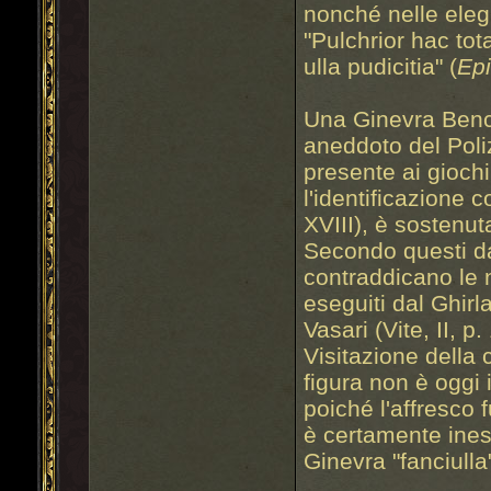
nonché nelle elegi
"Pulchrior hac tot
ulla pudicitia" (
Epi
Una Ginevra Benci
aneddoto del Poliz
presente ai giochi
l'identificazione 
XVIII), è sostenut
Secondo questi da
contraddicano le no
eseguiti dal Ghirl
Vasari (Vite, II, p
Visitazione della 
figura non è oggi 
poiché l'affresco 
è certamente inesa
Ginevra "fanciulla