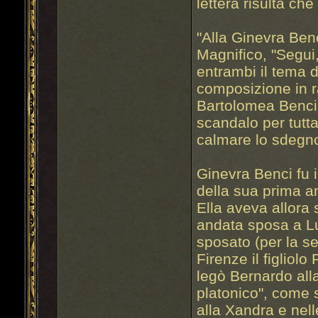
lettera risulta che
"Alla Ginevra Benc
Magnifico, "Segui
entrambi il tema de
composizione in r
Bartolomea Benci,
scandalo per tutta 
calmare lo sdegno
Ginevra Benci fu 
della sua prima a
Ella aveva allora
andata sposa a L
sposato (per la s
Firenze il figliol
legò Bernardo all
platonico", come s
alla Xandra e nel