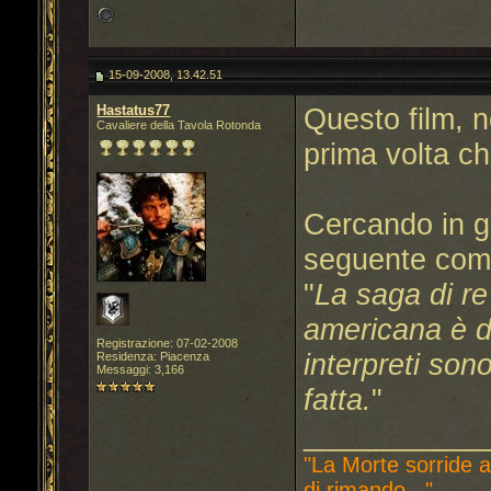
15-09-2008, 13.42.51
Hastatus77
Questo film, n
Cavaliere della Tavola Rotonda
prima volta c
Cercando in gi
seguente comm
"
La saga di re 
americana è da
Registrazione: 07-02-2008
interpreti sono
Residenza: Piacenza
Messaggi: 3,166
fatta.
"
___________
"La Morte sorride a
di rimando..."