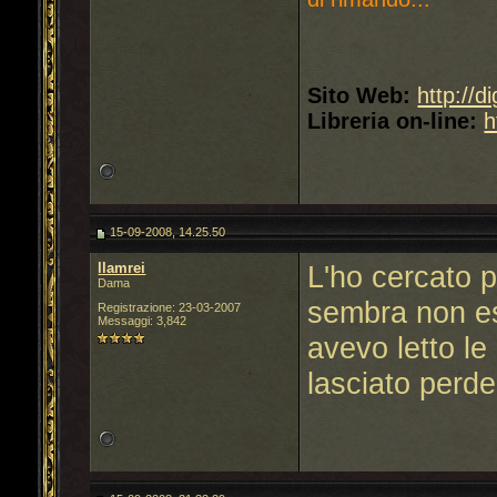
Sito Web:
http://d
Libreria on-line:
h
15-09-2008, 14.25.50
llamrei
L'ho cercato 
Dama
sembra non es
Registrazione: 23-03-2007
Messaggi: 3,842
avevo letto le
lasciato perder