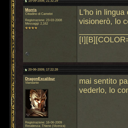
15-09-2008, 21.32.29
Morris
L'ho in lingua
Cittadino di Camelot
visionerò, lo
Registrazione: 23-03-2008
Messaggi: 2,162
___________
[I][B][COLOR=
20-06-2009, 17.22.28
DragonExcalibur
mai sentito pa
Viandante
vederlo, lo c
Registrazione: 16-06-2009
Residenza: Thiene (Vicenza)