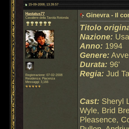
15-09-2008, 13.39.57
Hastatus77
Ginevra - Il c
Cavaliere della Tavola Rotonda
Titolo origin
Nazione:
Us
Anno:
1994
Genere:
Avve
Durata:
96'
Regia:
Jud Ta
Registrazione: 07-02-2008
Residenza: Piacenza
Messaggi: 3,166
Cast:
Sheryl 
Wyle, Brid Br
Pleasence, Co
Pullen, Andri