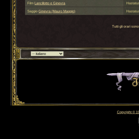
Film
Lancillotto e Ginevra
Hastatu
Saggio
Ginevra (Mauro Maggio)
Hastatu
Tutti gli orari s
Torna indietro
Copyright © 19