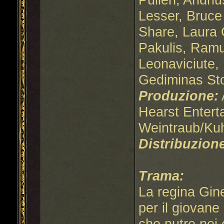
Lesser, Bruce
Share, Laura G
Pakulis, Ramu
Leonaviciute,
Gediminas Sto
Produzione:
Hearst Entert
Weintraub/Ku
Distribuzion
Trama:
La regina Gin
per il giovane
che nutre nei c