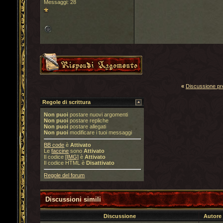
Messaggi: 28
«
Discussione p
Regole di scrittura
Non puoi
postare nuovi argomenti
Non puoi
postare repliche
Non puoi
postare allegati
Non puoi
modificare i tuoi messaggi
BB code
è
Attivato
Le
faccine
sono
Attivato
Il codice
[IMG]
è
Attivato
Il codice HTML è
Disattivato
Regole del forum
Discussioni simili
Discussione
Autore