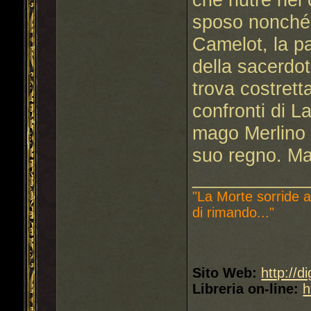
sposo nonché 
Camelot, la pa
della sacerdo
trova costrett
confronti di L
mago Merlino p
suo regno. Ma
___________
"La Morte sorride a
di rimando..."
Sito Web:
http://d
Libreria on-line:
h