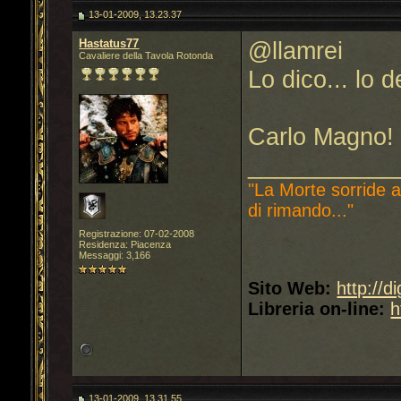
13-01-2009, 13.23.37
Hastatus77
@llamrei
Cavaliere della Tavola Rotonda
Lo dico... lo d
Carlo Magno!
___________
"La Morte sorride a
di rimando..."
Registrazione: 07-02-2008
Residenza: Piacenza
Messaggi: 3,166
Sito Web:
http://d
Libreria on-line:
h
13-01-2009, 13.31.55