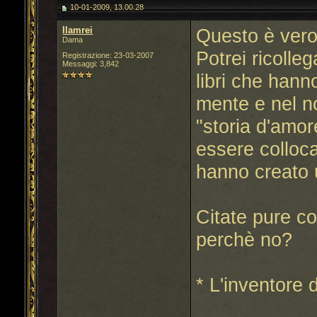
10-01-2009, 13.00.28
llamrei
Questo è vero
Dama
Potrei ricolleg
Registrazione: 23-03-2007
Messaggi: 3,842
libri che hann
mente e nel no
"storia d'amo
essere colloc
hanno creato 
Citate pure co
perchè no?
* L'inventore d