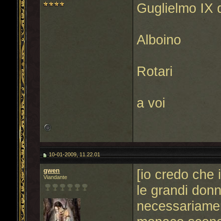
Guglielmo IX 
Alboino
Rotari
a voi
10-01-2009, 11.22.01
gwen
[io credo che 
Viandante
le grandi don
necessariamen