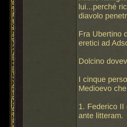
lui...perché r
diavolo penetr
Fra Ubertino 
eretici ad Ad
Dolcino dovev
I cinque perso
Medioevo che 
1. Federico II
ante litteram.