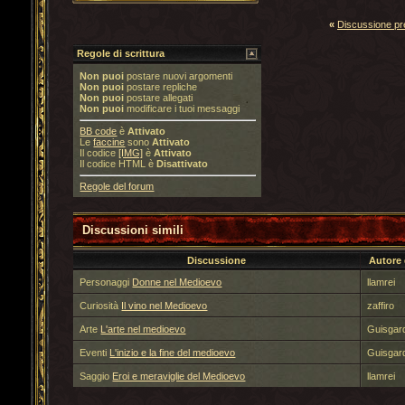
«
Discussione p
Regole di scrittura
Non puoi
postare nuovi argomenti
Non puoi
postare repliche
Non puoi
postare allegati
Non puoi
modificare i tuoi messaggi
BB code
è
Attivato
Le
faccine
sono
Attivato
Il codice
[IMG]
è
Attivato
Il codice HTML è
Disattivato
Regole del forum
Discussioni simili
Discussione
Autore
Personaggi
Donne nel Medioevo
llamrei
Curiosità
Il vino nel Medioevo
zaffiro
Arte
L'arte nel medioevo
Guisgar
Eventi
L'inizio e la fine del medioevo
Guisgar
Saggio
Eroi e meraviglie del Medioevo
llamrei