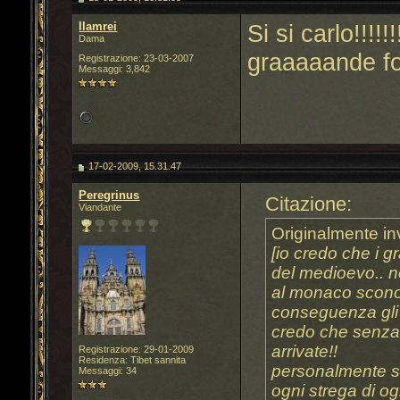
llamrei
Si si carlo!!!!
Dama
graaaaande fo
Registrazione: 23-03-2007
Messaggi: 3,842
17-02-2009, 15.31.47
Peregrinus
Citazione:
Viandante
Originalmente in
[io credo che i g
del medioevo.. n
al monaco sconos
conseguenza gli 
credo che senza 
arrivate!!
Registrazione: 29-01-2009
Residenza: Tibet sannita
personalmente so
Messaggi: 34
ogni strega di o