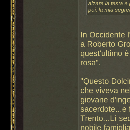
alzare la testa 
poi, la mia segr
In Occidente l
a Roberto Gr
quest'ultimo è
rosa".
"Questo Dolcin
che viveva nel
giovane d'ing
sacerdote...e f
Trento...Lì se
nobile famigl