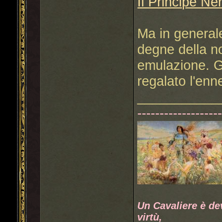
Il Principe Ne
Ma in generale
degne della n
emulazione. G
regalato l'enn
___________
------------------
Un Cavaliere è de
virtù,