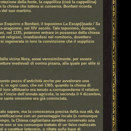
rotezione della fonte, la
cappillica
(cioè la cappellina)
e la chiesa che tuttora si conserva. Bonfant ricorda
 del suo martirio.
no Esquirro e Bonfant, il toponimo
La Escap
(i)
sada / Sa
no-aragonesi, nel XIV secolo. Tale toponimo, dunque,
ni, nel 1335, poterono entrare in possesso della chiesa
ti religiosi, insediandosi nel romitorio, dovettero
si ingenerata in loro la convinzione che il supplizio
 della vicina Nora, assai verosimilmente, per essere
tture medievali di norma pisana, alla quale per stile si
questo pezzo d’antichità anche per avvalorare una
o è, in ogni caso, che nel 1365, quando la chiesa di
 loro affittuario era tenuto a corrisponderne il relativo
 l’inizio dell’annata agricola; la seconda il 4 dicembre,
due sante omonime era già cominciata.
dato sapere, ma la conoscenza precisa della sua età, da
a identificazione con un personaggio locale (o comunque
 tempo, la Chiesa cagliaritana avrebbe conservato una
 non si sia comunque trattato di un falso realizzato
i a carattere letterario, o rifatta sulla base di