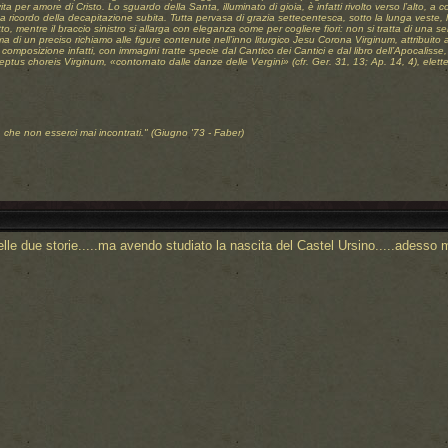
 vita per amore di Cristo. Lo sguardo della Santa, illuminato di gioia, è infatti rivolto verso l’alto, a
 ricordo della decapitazione subita. Tutta pervasa di grazia settecentesca, sotto la lunga veste,
 mentre il braccio sinistro si allarga con eleganza come per cogliere fiori: non si tratta di una 
 di un preciso richiamo alle figure contenute nell’inno liturgico Jesu Corona Virginum, attribuito
 composizione infatti, con immagini tratte specie dal Cantico dei Cantici e dal libro dell’Apocalisse, 
 septus choreis Virginum, «contornato dalle danze delle Vergini» (cfr. Ger. 31, 13; Ap. 14, 4), elett
, che non esserci mai incontrati."
(Giugno '73 - Faber)
e due storie.....ma avendo studiato la nascita del Castel Ursino.....adesso m