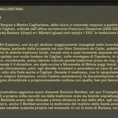
AGLIARITANA:
A
.
 Vergine e Martire Cagliaritana, ebbe inizio o rinnovato impulso a partire d
a Cagliari, ordinati dall’allora arcivescovo Francisco Desquivel (1605-162
cta) Barbara V(irgo) et / M(artyr) q(uae) vixit an(n)is / XXX
. In traduzione 
fin Esquirro, uno tra gli studiosi maggiormente impegnati nelle ricerch
rdegna, parlando della scoperta nel suo libro
Santuario de Caller
, pubbli
menti di antiche tradizioni locali, rimasti sino a quel momento alquanto m
capitata non molto lontano da Cagliari, sulle montagne di Capoterra, in
o, inizialmente, aveva ritenuto ridicola questa tradizione (
cosa de risa
, 
rata il 4 dicembre, era stata uccisa a Nicomedia di Bitinia (oggi Ismid,
esto ritrovamento, però, egli dovette ricredersi e ammettere un caso di o
in odio alla Fede anche a Cagliari. Durante il medioevo, con lo spopolame
os iniquos Sarraçinos,
scrive l’autore seicentesco), la documentazione s
figura dimenticata e progressivamente confusa con quella, ben più famos
costruttivo aggiunse nuovi elementi Dionisio Bonfant, nel suo
Triumpho
i a propria volta raccolti sia dalla tradizione orale sia tramite sopralluo
 Restituta erano state ritrovate a breve distanza le une dalle altre, egli
uirro, anche il Bonfant accolse la tradizione del martirio della Santa av
ada
sarebbe scaturita proprio nel momento in cui la testa di Barbara, rec