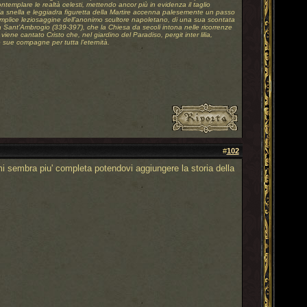
 contemplare le realtà celesti, mettendo ancor più in evidenza il taglio
 la snella e leggiadra figuretta della Martire accenna palesemente un passo
semplice leziosaggine dell’anonimo scultore napoletano, di una sua scontata
 a Sant’Ambrogio (339-397), che la Chiesa da secoli intona nelle ricorrenze
viene cantato Cristo che, nel giardino del Paradiso, pergit inter lilia,
e sue compagne per tutta l’eternità.
#
102
i sembra piu' completa potendovi aggiungere la storia della