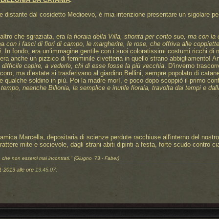
istante dal cosidetto Medioevo, è mia intenzione presentare un sigolare perso
altro che sgraziata, era
la fioraia della Villa, sfiorita per conto suo, ma con la
nea
con i fasci di fiori di campo, le margherite, le rose, che offriva alle coppie
i
. In fondo, era un’immagine gentile con i suoi coloratissimi costumi ricchi di 
ra anche un pizzico di femminile civetteria in quello strano abbigliamento! 
difficile capire, a vederle, chi di esse fosse la più vecchia
. D’inverno trascorr
coro, ma d’estate si trasferivano al giardino Bellini, sempre popolato di catane
re qualche soldino in più. Poi la madre morì, e poco dopo scoppiò il primo conf
tempo, neanche Billonia, la semplice e inutile fioraia, travolta dai tempi e da
 amica Marcella, depositaria di scienze perdute racchiuse all'interno del nostro
rattere mite e socievole, dagli strani abiti dipinti a festa, forte scudo contro
, che non esserci mai incontrati."
(Giugno '73 - Faber)
01-2013 alle ore
13.45.07
.