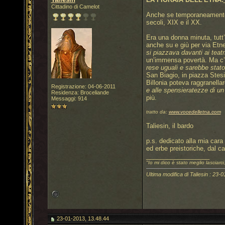
Cittadino di Camelot
Anche se temporaneamente d
secoli, XIX e il XX.
Era una donna minuta, tutt’
anche su e giù per via Et
si piazzava davanti ai teatr
un’immensa povertà. Ma c’e
rese uguali e sarebbe stato 
San Biagio, in piazza Stesi
Billonia poteva raggranella
Registrazione: 04-06-2011
e alle spensieratezze di un 
Residenza: Broceliande
più.
Messaggi: 914
tratto da:
www.vocedelletna.com
Taliesin, il bardo
p.s. dedicato alla mia cara
ed erbe preistoriche, dal ca
__________________
"Io mi dico è stato meglio lasciarci
Ultima modifica di Taliesin : 23-
23-01-2013, 13.48.44