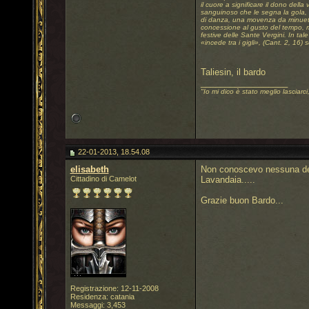
il cuore a significare il dono della
sanguinoso che le segna la gola, a
di danza, una movenza da minuetto,
concessione al gusto del tempo, ma
festive delle Sante Vergini. In tale
«incede tra i gigli», (Cant. 2, 16)
Taliesin, il bardo
__________________
"Io mi dico è stato meglio lasciarci
22-01-2013, 18.54.08
elisabeth
Non conoscevo nessuna dell
Cittadino di Camelot
Lavandaia.....
Grazie buon Bardo...
Registrazione: 12-11-2008
Residenza: catania
Messaggi: 3,453