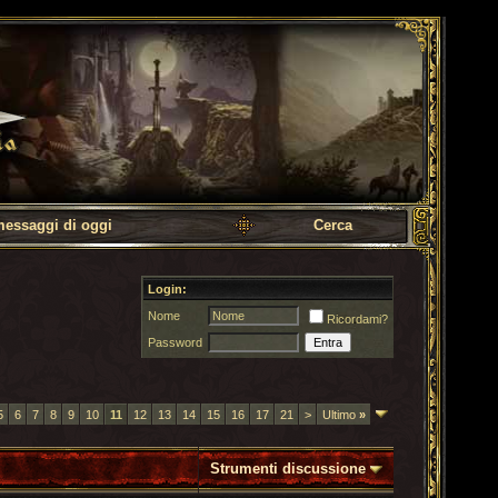
messaggi di oggi
Cerca
Login:
Nome
Ricordami?
Password
5
6
7
8
9
10
11
12
13
14
15
16
17
21
>
Ultimo
»
Strumenti discussione