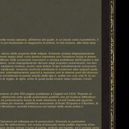
la roccia calcarea, all’interno del quale, in un loculo sotto il pavimento, il
 e poi trasformato in magazzino di anfore, in età romana, alla metà circa
nto stesso della scoperta delle reliquie. Essendo andata disgraziatamente
entre reglas (cioè «una lastrina marmorea con l’iscrizione incisa in lettere
ificato nelle successive trascrizioni a stampa pubblicate dall’Esquirro e dal
tiano, come impropriamente ritenuto dagli scopritori seicenteschi, ma ben
 tradizione romana, anche varie lettere di tipo indubbiamente successivo,
medievale, trovando confronti strettissimi in numerose altre epigrafi sarde
oliformi, sistematicamente apposti a separare non le diverse parti del discorso
 considerata la parola an(n)is della riga 2, scritta con una sola N, la cui
 reglas, le righe, entro le quali risulta essere stato ordinato il testo
volume di oltre 500 pagine pubblicato a Cagliari nel 1624. Rispetto al
liminando tutte quelle particolarità grafiche che gli risultava difficoltoso
ana né potendosene intuire la reale datazione ad età medievale (quando
critica più recente, addirittura accusando di frode l’Esquirro e il Bonfant, la
or Mommsen, autorità indiscussa nel campo della storia antica e
Capoterra ed utilizzata per le processioni. Secondo la particolare
risto Re dell’universo, con tunica di broccato verde pallido trapunta d’oro,
ano destra stringe il ramo di palma, simbolo del martirio, ed è portata verso