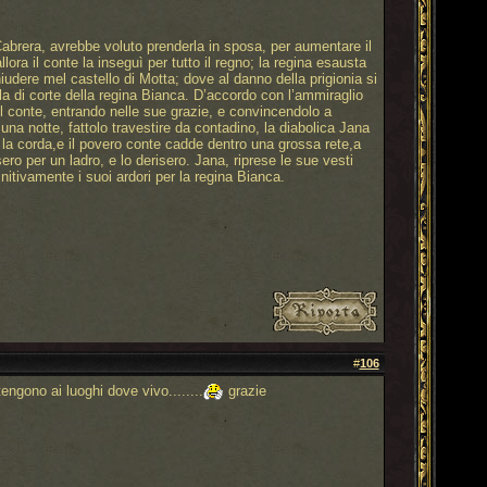
abrera, avrebbe voluto prenderla in sposa, per aumentare il
ora il conte la inseguì per tutto il regno; la regina esausta
hiudere mel castello di Motta; dove al danno della prigionia si
a di corte della regina Bianca. D’accordo con l’ammiraglio
el conte, entrando nelle sue grazie, e convincendolo a
una notte, fattolo travestire da contadino, la diabolica Jana
la corda,e il povero conte cadde dentro una grossa rete,a
ero per un ladro, e lo derisero. Jana, riprese le sue vesti
initivamente i suoi ardori per la regina Bianca.
#
106
engono ai luoghi dove vivo........
grazie