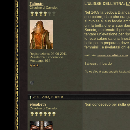
Taliesin
L'ULISSE DELL'ETNA:
L
Cittadino di Camelot
Nel 1409 la vedova Bianca 
suo potere, dato che era già
si rivolse al suo fedele amm
unì la beffa che ai suoi da
Sancio, e ottenuto il perme
tentare un’evasione per ripr
lo fece calare da una fines
bella posta preparata,dove r
femminili, e rivelatasi chi 
Registrazione: 04-06-2011
tratto da:
www.vocedelletna.com
Residenza: Broceliande
Messaggi: 914
Taliesin, il bardo
__________________
"Io mi dico è stato meglio lasciarci
23-01-2013, 19.09.58
elisabeth
Non conoscevo per nulla ques
Cittadino di Camelot