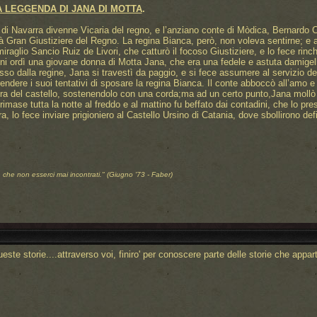
A LEGGENDA DI JANA DI MOTTA
.
di Navarra divenne Vicaria del regno, e l’anziano conte di Mòdica, Bernardo C
 Gran Giustiziere del Regno. La regina Bianca, però, non voleva sentirne; e all
iraglio Sancio Ruiz de Livori, che catturò il focoso Giustiziere, e lo fece rinc
nni ordì una giovane donna di Motta Jana, che era una fedele e astuta damigell
sso dalla regine, Jana si travestì da paggio, e si fece assumere al servizio d
endere i suoi tentativi di sposare la regina Bianca. Il conte abboccò all’amo e 
tra del castello, sostenendolo con una corda;ma ad un certo punto,Jana mollò 
imase tutta la notte al freddo e al mattino fu beffato dai contadini, che lo pres
era, lo fece inviare prigioniero al Castello Ursino di Catania, dove sbollirono def
, che non esserci mai incontrati."
(Giugno '73 - Faber)
te storie....attraverso voi, finiro' per conoscere parte delle storie che appart