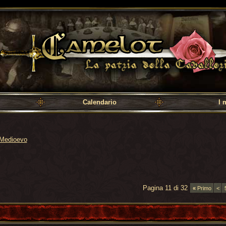
a cavalleria
Calendario
I 
Medioevo
Pagina 11 di 32
«
Primo
<