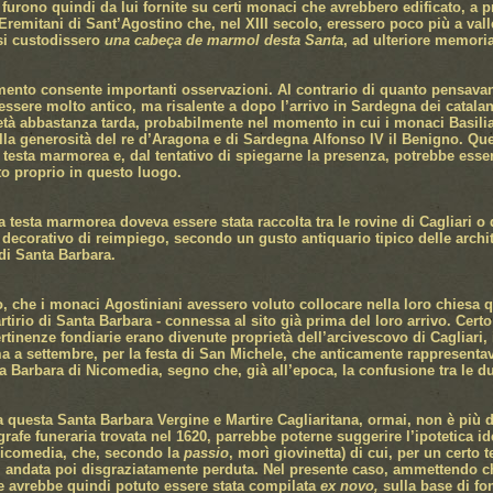
 furono quindi da lui fornite su certi monaci che avrebbero edificato, a p
 Eremitani di Sant’Agostino che, nel XIII secolo, eressero poco più a vall
si custodissero
una cabeça de marmol desta Santa
, ad ulteriore memoria
mento consente importanti osservazioni. Al contrario di quanto pensava
ssere molto antico, ma risalente a dopo l’arrivo in Sardegna dei catala
età abbastanza tarda, probabilmente nel momento in cui i monaci Basilia
lla generosità del re d’Aragona e di Sardegna Alfonso IV il Benigno. Ques
 testa marmorea e, dal tentativo di spiegarne la presenza, potrebbe esser
to proprio in questo luogo.
la testa marmorea doveva essere stata raccolta tra le rovine di Cagliari o
 decorativo di reimpiego, secondo un gusto antiquario tipico delle archite
di Santa Barbara.
, che i monaci Agostiniani avessero voluto collocare nella loro chiesa 
rtirio di Santa Barbara - connessa al sito già prima del loro arrivo. Cert
tinenze fondiarie erano divenute proprietà dell’arcivescovo di Cagliari, il
ma a settembre, per la festa di San Michele, che anticamente rappresentava
ta Barbara di Nicomedia, segno che, già all’epoca, la confusione tra le 
a questa Santa Barbara Vergine e Martire Cagliaritana, ormai, non è più 
pigrafe funeraria trovata nel 1620, parrebbe poterne suggerire l’ipotetic
 Nicomedia, che, secondo la
passio
, morì giovinetta) di cui, per un certo
 andata poi disgraziatamente perduta. Nel presente caso, ammettendo che
ne avrebbe quindi potuto essere stata compilata
ex novo,
sulla base di font