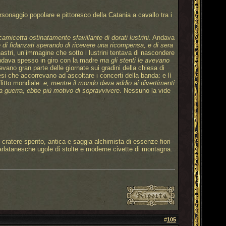
naggio popolare e pittoresco della Catania a cavallo tra i
 camicetta ostinatamente sfavillante di dorati lustrini
. Andava
tte di fidanzati sperando di ricevere una ricompensa, e di sera
nastri, un’immagine che sotto i lustrini tentava di nascondere
Andava spesso in giro con la madre
ma gli stenti le avevano
evano gran parte delle giornate sui gradini della chiesa di
si che accorrevano ad ascoltare i concerti della banda: e lì
litto mondiale:
e, mentre il mondo dava addio ai divertimenti
lla guerra, ebbe più motivo di sopravvivere
. Nessuno la vide
 cratere spento, antica e saggia alchimista di essenze fiori
 ciarlatanesche ugole di stolte e moderne civette di montagna.
#
105