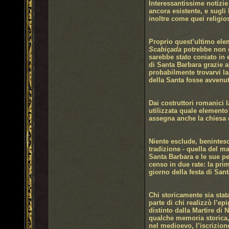
Interessantissime notizie
ancora esistente, e sugli
inoltre come quei religio
Proprio quest’ultimo ele
Scabiçada
potrebbe non e
sarebbe stato coniato in 
di Santa Barbara grazie a
probabilmente trovarvi la
della Santa fosse avvenu
Dai costruttori romanici 
utilizzata quale elemento
assegna anche la chiesa 
Niente esclude, beninteso
tradizione - quella del ma
Santa Barbara e le sue per
censo in due rate: la pri
giorno della festa di San
Chi storicamente sia stat
parte di chi realizzò l’e
distinto dalla Martire di
qualche memoria storica,
nel medioevo, l’iscrizio