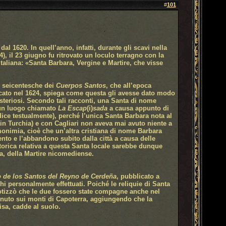
#
101
al 1620. In quell’anno, infatti, durante gli scavi nella
4), il 23 giugno fu ritrovato un loculo terragno con la
italiana: «Santa Barbara, Vergine e Martire, che visse
e seicentesche dei
Cuerpos Santos
, che all’epoca
cato nel 1624, spiega come questa gli avesse dato modo
isteriosi. Secondo tali racconti, una Santa di nome
 un luogo chiamato
La Escap
(i)
sada
a causa appunto di
dice testualmente), perché l’unica Santa Barbara nota al
 in Turchia) e con Cagliari non aveva mai avuto niente a
monimia, cioè che un’altra cristiana di nome Barbara
nto e l’abbandono subito dalla città a causa delle
torica relativa a questa Santa locale sarebbe dunque
a, della Martire nicomediense.
 de los Santos del Reyno de Cerdeña
, pubblicato a
ghi personalmente effettuati. Poiché le reliquie di Santa
 ipotizzò che le due fossero state compagne anche nel
venuto sui monti di Capoterra, aggiungendo che la
isa, cadde al suolo.