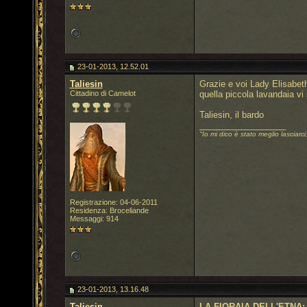
23-01-2013, 12.52.01
Taliesin
Grazie e voi Lady Elisabet
Cittadino di Camelot
quella piccola lavandaia vi
Taliesin, il bardo
__________________
"Io mi dico è stato meglio lasciarci
Registrazione: 04-06-2011
Residenza: Broceliande
Messaggi: 914
23-01-2013, 13.16.48
Taliesin
LA FIORAIA DELL'ETNA: