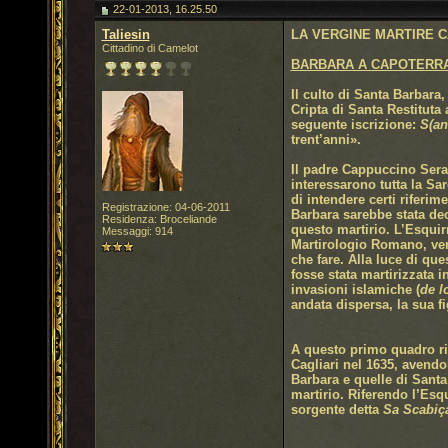
22-01-2013, 16.25.50
Taliesin
LA VERGINE MARTIRE C
Cittadino di Camelot
BARBARA A CAPOTERR
Il culto di Santa Barbara,
Cripta di Santa Restituta 
seguente iscrizione:
S(an
trent’anni».
Il padre Cappuccino Sera
interessarono tutta la Sa
di intendere certi riferi
Registrazione: 04-06-2011
Barbara sarebbe stata de
Residenza: Broceliande
questo martirio. L’Esquirr
Messaggi: 914
Martirologio Romano, vene
che fare. Alla luce di qu
fosse stata martirizzata 
invasioni islamiche (
de l
andata dispersa, la sua 
A questo primo quadro ri
Cagliari nel 1635, avendol
Barbara e quelle di Santa
martirio. Riferendo l’Esq
sorgente detta
Sa Scabiç