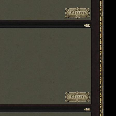
#
103
#
104