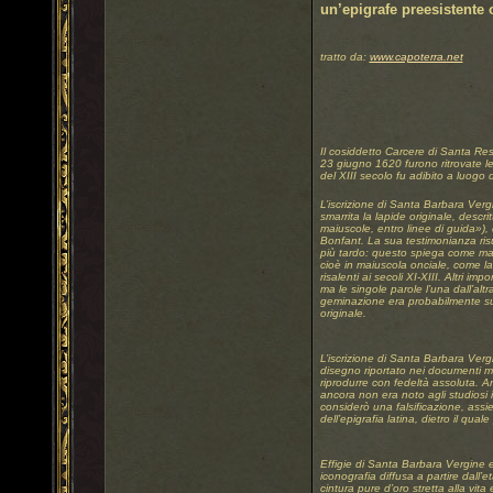
un’epigrafe preesistente o
tratto da:
www.capoterra.net
Il cosiddetto Carcere di Santa Rest
23 giugno 1620 furono ritrovate le
del XIII secolo fu adibito a luogo di
L’iscrizione di Santa Barbara Verg
smarrita la lapide originale, descr
maiuscole, entro linee di guida»), 
Bonfant. La sua testimonianza ris
più tardo: questo spiega come mai
cioè in maiuscola onciale, come la
risalenti ai secoli XI-XIII. Altri i
ma le singole parole l’una dall’alt
geminazione era probabilmente suppl
originale.
L’iscrizione di Santa Barbara Verg
disegno riportato nei documenti man
riprodurre con fedeltà assoluta. 
ancora non era noto agli studiosi il
considerò una falsificazione, assi
dell’epigrafia latina, dietro il qual
Effigie di Santa Barbara Vergine e 
iconografia diffusa a partire dall’e
cintura pure d’oro stretta alla vi