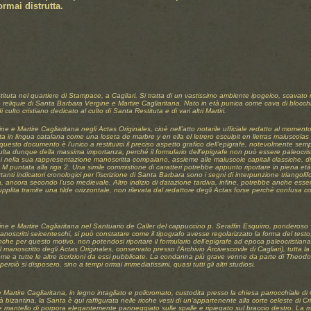
rmai distrutta.
ituta nel quartiere di Stampace, a Cagliari. Si tratta di un vastissimo ambiente ipogeico, scavato nel
 reliquie di Santa Barbara Vergine e Martire Cagliaritana. Nato in età punica come cava di blocchi
 culto cristiano dedicato al culto di Santa Restituta e di vari altri Martiri.
ine e Martire Cagliaritana negli Actas Originales, cioè nell’atto notarile ufficiale redatto al mome
itta in lingua catalana come una loseta de marbre y en ella el letrero esculpit en lletras maiuscolas 
questo documento è l’unico a restituirci il preciso aspetto grafico dell’epigrafe, notevolmente sempl
ulta dunque della massima importanza, perché il formulario dell’epigrafe non può essere paleocris
 nella sua rappresentazione manoscritta compaiano, assieme alle maiuscole capitali classiche, di
 M puntata alla riga 2. Una simile commistione di caratteri potrebbe appunto riportare in piena età 
mportanti indicatori cronologici per l’iscrizione di Santa Barbara sono i segni di interpunzione triang
ra, ancora secondo l’uso medievale. Altro indizio di datazione tardiva, infine, potrebbe anche essere
ita tramite una tilde orizzontale, non rilevata dal redattore degli Actas forse perché confusa con le
ine e Martire Cagliaritana nel Santuario de Caller del cappuccino p. Seraffin Esquirro, ponderoso 
oscritti seicenteschi, si può constatare come il tipografo avesse regolarizzato la forma del testo, e
Anche per questo motivo, non potendosi riportare il formulario dell’epigrafe ad epoca paleocristi
 manoscritto degli Actas Originales, conservato presso l’Archivio Arcivescovile di Cagliari), tutta la 
eme a tutte le altre iscrizioni da essi pubblicate. La condanna più grave venne da parte di Theod
e perciò si disposero, sino a tempi ormai immediatissimi, quasi tutti gli altri studiosi.
Martire Cagliaritana, in legno intagliato e policromato, custodita presso la chiesa parrocchiale di 
tà bizantina, la Santa è qui raffigurata nelle ricche vesti di un’appartenente alla corte celeste di C
ta e mantello di porpora elegantemente panneggiato sulle spalle e ripiegato sul braccio destro. La m