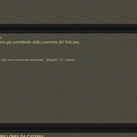
h,
 sta già sorridendo dalla sommità del Vulcano.
, che non esserci mai incontrati."
(Giugno '73 - Faber)
BILLONIA DA CATANIA
.