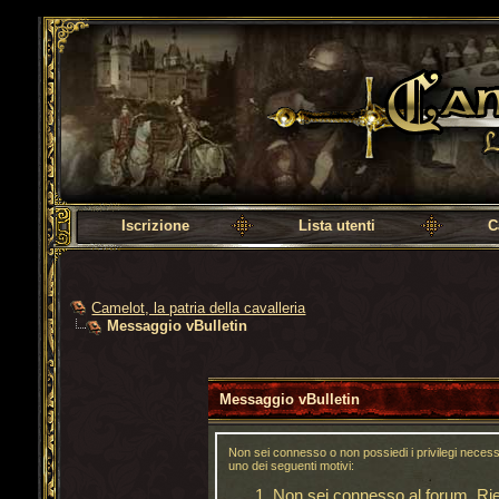
Camelot, la patria della cavalleria
Iscrizione
Lista utenti
C
Camelot, la patria della cavalleria
Messaggio vBulletin
Messaggio vBulletin
Non sei connesso o non possiedi i privilegi neces
uno dei seguenti motivi:
Non sei connesso al forum. Riem