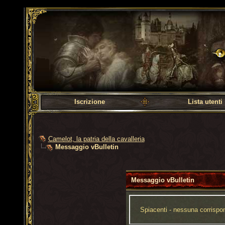
Camelot, la patria dell
Iscrizione
Lista utenti
Camelot, la patria della cavalleria
Messaggio vBulletin
Messaggio vBulletin
Spiacenti - nessuna corrispon