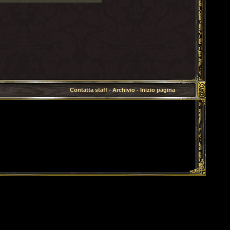
Contatta staff
-
Archivio
-
Inizio pagina