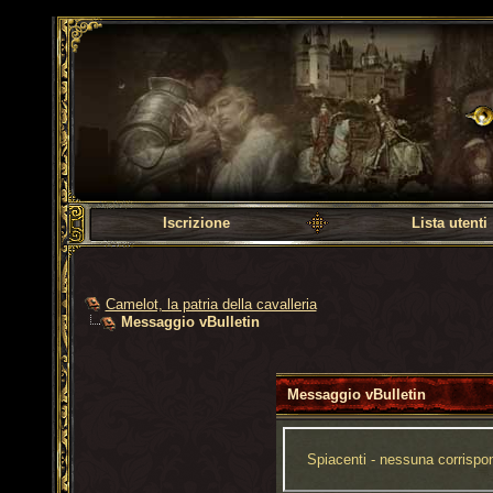
Camelot, la patria dell
Iscrizione
Lista utenti
Camelot, la patria della cavalleria
Messaggio vBulletin
Messaggio vBulletin
Spiacenti - nessuna corrispon