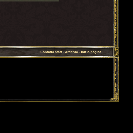
Contatta staff
-
Archivio
-
Inizio pagina