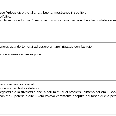
e Ardeas divertito alla fata buona, mostrando il suo libro.
l'altro.
ro." Rise il conduttore. "Siamo in chiusiura, amici ed amiche che ci state segue
iore, quando tornerai ad essere umano" ribattei, con fastidio.
 non voleva sentire ragione.
erano davvero incatenati.
i un sorriso finto salutando.
egolezzo e la frivolezza che la natura e i suoi problemi, almeno per ora il Bo
con me?" perchè a dire il vero volevo veramente scoprire chi fosse quella per