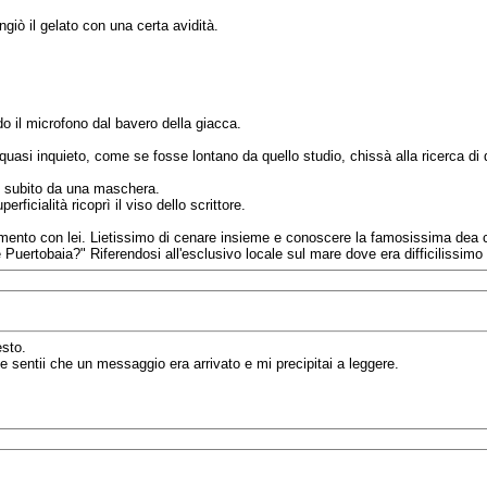
giò il gelato con una certa avidità.
o il microfono dal bavero della giacca.
quasi inquieto, come se fosse lontano da quello studio, chissà alla ricerca di 
to subito da una maschera.
rficialità ricoprì il viso dello scrittore.
amento con lei. Lietissimo di cenare insieme e conoscere la famosissima dea ch
Puertobaia?" Riferendosi all'esclusivo locale sul mare dove era difficilissimo 
esto.
e sentii che un messaggio era arrivato e mi precipitai a leggere.