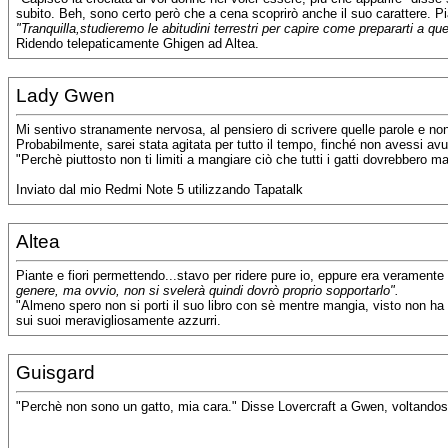
subito. Beh, sono certo però che a cena scoprirò anche il suo carattere. P
"Tranquilla,studieremo le abitudini terrestri per capire come prepararti a q
Ridendo telepaticamente Ghigen ad Altea.
Lady Gwen
Mi sentivo stranamente nervosa, al pensiero di scrivere quelle parole e 
Probabilmente, sarei stata agitata per tutto il tempo, finché non avessi avu
"Perchè piuttosto non ti limiti a mangiare ciò che tutti i gatti dovrebbero
Inviato dal mio Redmi Note 5 utilizzando Tapatalk
Altea
Piante e fiori permettendo...stavo per ridere pure io, eppure era veramente 
genere, ma ovvio, non si svelerà quindi dovrò proprio sopportarlo".
"Almeno spero non si porti il suo libro con sè mentre mangia, visto non ha 
sui suoi meravigliosamente azzurri.
Guisgard
"Perchè non sono un gatto, mia cara." Disse Lovercraft a Gwen, voltandosi