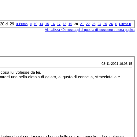
20 di 29
«
Primo
<
10
14
15
16
17
18
19
20
21
22
23
24
25
26
>
Ultimo
»
Visualizza 40 messaggi di questa discussione su una pagina
03-11-2021 16.03.15
cosa lui volesse da lei.
ararti una bella ciotola di gelato, al gusto di cannella, stracciatella e
indubbio che il suo fascino e la sua bellezza, mia bucolica dea, colpisca