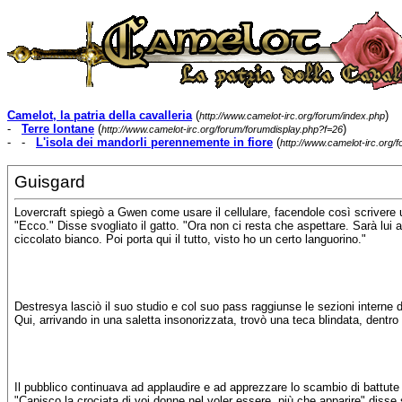
Camelot, la patria della cavalleria
(
)
http://www.camelot-irc.org/forum/index.php
-
Terre lontane
(
)
http://www.camelot-irc.org/forum/forumdisplay.php?f=26
- -
L'isola dei mandorli perennemente in fiore
(
http://www.camelot-irc.org
Guisgard
Lovercraft spiegò a Gwen come usare il cellulare, facendole così scrivere un
"Ecco." Disse svogliato il gatto. "Ora non ci resta che aspettare. Sarà lui a f
ciccolato bianco. Poi porta qui il tutto, visto ho un certo languorino."
Destresya lasciò il suo studio e col suo pass raggiunse le sezioni interne d
Qui, arrivando in una saletta insonorizzata, trovò una teca blindata, dentro
Il pubblico continuava ad applaudire e ad apprezzare lo scambio di battute 
"Capisco la crociata di voi donne nel voler essere, più che apparire" disse 