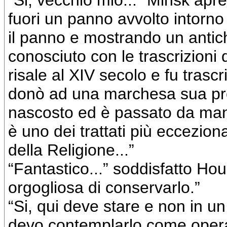
“Si, vecchio mio...” Minsk apre
fuori un panno avvolto intorno 
il panno e mostrando un antichi
conosciuto con le trascrizioni d
risale al XIV secolo e fu trasc
donò ad una marchesa sua prote
nascosto ed è passato da mano 
è uno dei trattati più eccezion
della Religione...”
“Fantastico...” soddisfatto Houd
orgogliosa di conservarlo.”
“Si, qui deve stare e non in 
devo contemplarlo come oper