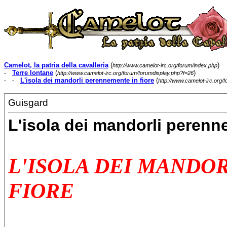
Camelot, la patria della cavalleria
(
)
http://www.camelot-irc.org/forum/index.php
-
Terre lontane
(
)
http://www.camelot-irc.org/forum/forumdisplay.php?f=26
- -
L'isola dei mandorli perennemente in fiore
(
http://www.camelot-irc.org
Guisgard
L'isola dei mandorli perenn
L'ISOLA DEI MANDO
FIORE