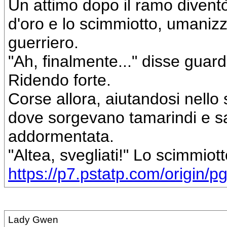
Un attimo dopo il ramo divent
d'oro e lo scimmiotto, umaniz
guerriero.
"Ah, finalmente..." disse guar
Ridendo forte.
Corse allora, aiutandosi nello
dove sorgevano tamarindi e sal
addormentata.
"Altea, svegliati!" Lo scimmiot
https://p7.pstatp.com/origin/
Lady Gwen