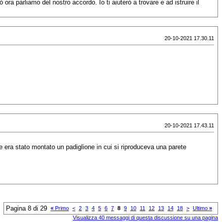
ra parliamo del nostro accordo. Io ti aiuterò a trovare e ad istruire il
20-10-2021 17.30.11
.
20-10-2021 17.43.11
le era stato montato un padiglione in cui si riproduceva una parete
Pagina 8 di 29
«
Primo
<
2
3
4
5
6
7
8
9
10
11
12
13
14
18
>
Ultimo
»
Visualizza 40 messaggi di questa discussione su una pagina