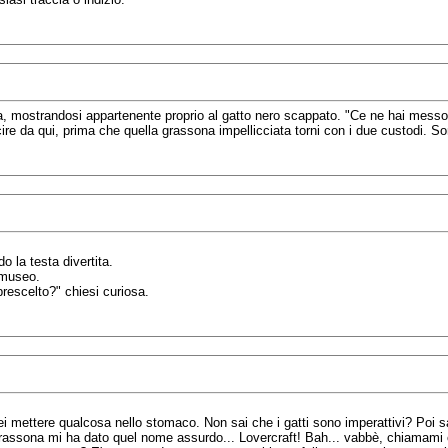
ta, mostrandosi appartenente proprio al gatto nero scappato. "Ce ne hai messo
re da qui, prima che quella grassona impellicciata torni con i due custodi. S
 la testa divertita.
l museo.
prescelto?" chiesi curiosa.
rei mettere qualcosa nello stomaco. Non sai che i gatti sono imperattivi? Poi
ssona mi ha dato quel nome assurdo... Lovercraft! Bah... vabbè, chiamami cos