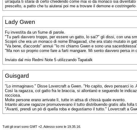
un'aquila ti starai di certo chiedendo come mai io da monaco sia diventato u
prescelto, a patto che tu aiuterai poi me a trovare il demone e costringerlo
Lady Gwen
Fu investita da un fiume di parole.
"Tu parli davvero troppo, per essere un gatto, lo sai?" gli dissi, con una sm
Scoprii che era un monaco di nome Bhagavad, che era stato mutato in gatt
"Va bene, d'accordo" annuii "Io mi chiamo Gwen e sono una sacerdotessa" 
"Ma non so proprio come fare a farti mangiare. Mi sento davvero persa in ques
Inviato dal mio Redmi Note 5 utilizzando Tapatalk
Guisgard
"Lo immaginavo." Disse Lovercraft a Gwen. "Ho capito, devo pensarci io. Av
Così la ragazza, col gatto fra le braccia, si allontanò e seguendo le indica
rocciosa.
Molte persone erano arrivate lì, tutte in attsa di chissà quale evento.
Intanto alcune ragazze promuovevano il tutto distribuendo gratis alla folla tar
"Avanti, prendi un pò di quella roba e degustiamo il tutto." Lovercraft a Gw
Tutti gli orari sono GMT +2. Adesso sono le
19.35.16
.