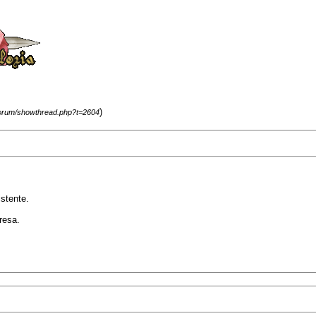
)
/forum/showthread.php?t=2604
istente.
resa.