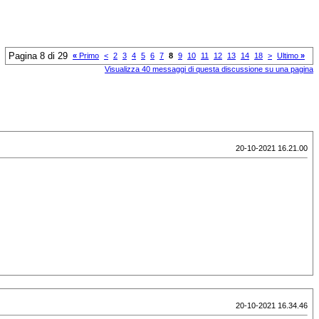
Pagina 8 di 29
«
Primo
<
2
3
4
5
6
7
8
9
10
11
12
13
14
18
>
Ultimo
»
Visualizza 40 messaggi di questa discussione su una pagina
20-10-2021 16.21.00
20-10-2021 16.34.46