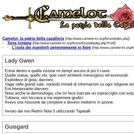
Camelot, la patria della cavalleria
(
)
http://www.camelot-irc.org/forum/index.php
-
Terre lontane
(
)
http://www.camelot-irc.org/forum/forumdisplay.php?f=26
- -
L'isola dei mandorli perennemente in fiore
(
http://www.camelot-irc.org
Lady Gwen
Entrai dentro e quella visione mi riempì ancora di più il cuore.
Quelle statue, quello ste, quei vasti ambienti meravigliosi ed essenziali.
Esplodevo di gioia, davvero.
Vagai nelle grandi sale, notando miriadi di informazioni su ogni religione es
Era interessante davvero.
Notai anche la demonologia, che mi fece inarcare un sopracciglio con sorp
Tuttavia, non toccava a me esprimere giudizi.
Avevo una missione da compiere e dovevo mettermi in azione.
Inviato dal mio Redmi Note 5 utilizzando Tapatalk
Guisgard