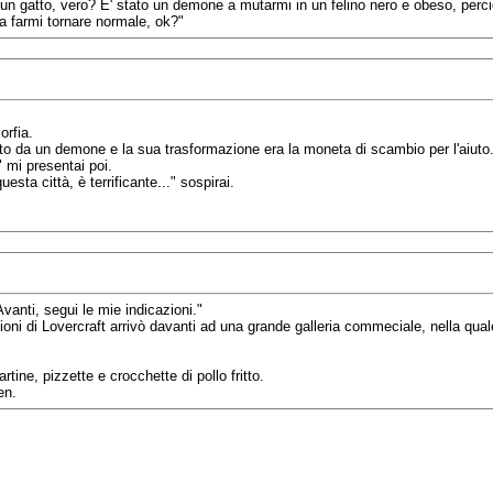
n gatto, vero? E' stato un demone a mutarmi in un felino nero e obeso, perciò o
 a farmi tornare normale, ok?"
orfia.
o da un demone e la sua trasformazione era la moneta di scambio per l'aiuto
mi presentai poi.
ta città, è terrificante..." sospirai.
anti, segui le mie indicazioni."
zioni di Lovercraft arrivò davanti ad una grande galleria commeciale, nella qua
tine, pizzette e crocchette di pollo fritto.
en.