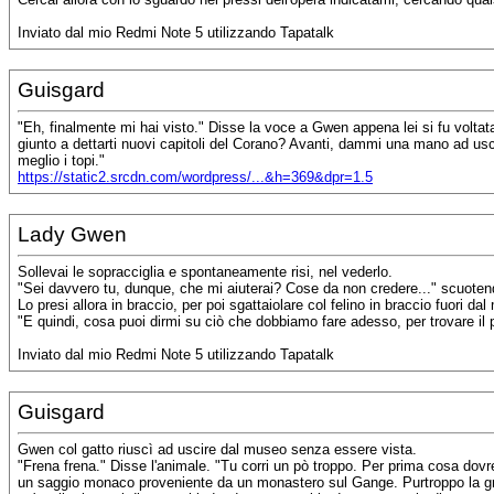
Inviato dal mio Redmi Note 5 utilizzando Tapatalk
Guisgard
"Eh, finalmente mi hai visto." Disse la voce a Gwen appena lei si fu volta
giunto a dettarti nuovi capitoli del Corano? Avanti, dammi una mano ad usci
meglio i topi."
https://static2.srcdn.com/wordpress/...&h=369&dpr=1.5
Lady Gwen
Sollevai le sopracciglia e spontaneamente risi, nel vederlo.
"Sei davvero tu, dunque, che mi aiuterai? Cose da non credere..." scuotendo
Lo presi allora in braccio, per poi sgattaiolare col felino in braccio fuori da
"E quindi, cosa puoi dirmi su ciò che dobbiamo fare adesso, per trovare il 
Inviato dal mio Redmi Note 5 utilizzando Tapatalk
Guisgard
Gwen col gatto riuscì ad uscire dal museo senza essere vista.
"Frena frena." Disse l'animale. "Tu corri un pò troppo. Per prima cosa dov
un saggio monaco proveniente da un monastero sul Gange. Purtroppo la gra