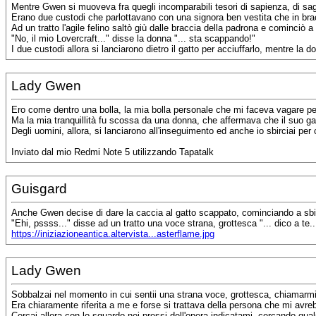
Mentre Gwen si muoveva fra quegli incomparabili tesori di sapienza, di sa
Erano due custodi che parlottavano con una signora ben vestita che in bra
Ad un tratto l'agile felino saltò giù dalle braccia della padrona e cominciò a
"No, il mio Lovercraft..." disse la donna "... sta scappando!"
I due custodi allora si lanciarono dietro il gatto per acciuffarlo, mentre la 
Lady Gwen
Ero come dentro una bolla, la mia bolla personale che mi faceva vagare per 
Ma la mia tranquillità fu scossa da una donna, che affermava che il suo g
Degli uomini, allora, si lanciarono all'inseguimento ed anche io sbirciai per 
Inviato dal mio Redmi Note 5 utilizzando Tapatalk
Guisgard
Anche Gwen decise di dare la caccia al gatto scappato, cominciando a sbirci
"Ehi, pssss..." disse ad un tratto una voce strana, grottesca "... dico a te..
https://iniziazioneantica.altervista...asterflame.jpg
Lady Gwen
Sobbalzai nel momento in cui sentii una strana voce, grottesca, chiamarmi
Era chiaramente riferita a me e forse si trattava della persona che mi avre
Cercai allora con lo sguardo nei pressi dell'opera indicatami, cercando quals