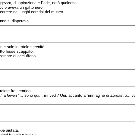
ggezza, di ispirazione e Fede, notò qualcosa.
ccio aveva un gatto nero.
 correre nei lunghi corridoi del museo.
donna si disperava.
le sale in totale serenità.
atto fosse scappato.
cercare di acciuffarlo.
are fra i corridoi.
." a Gwen "... sono qui... mi vedi? Qui, accanto all'immagine di Zoroastro... vol
.
bbe aiutata.
iasi traccia o indizio.