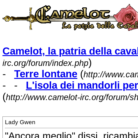
Camelot, la patria della caval
)
irc.org/forum/index.php
-
Terre lontane
(
http://www.cam
- -
L'isola dei mandorli pe
(
http://www.camelot-irc.org/forum/
Lady Gwen
"Ancora meglio" dissi, ricambia